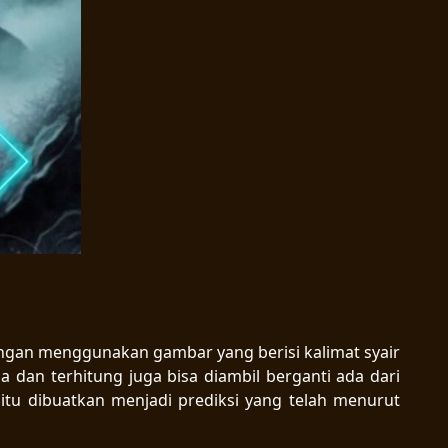
gan menggunakan gambar yang berisi kalimat syair
a dan terhitung juga bisa diambil berganti ada dari
 itu dibuatkan menjadi prediksi yang telah menurut