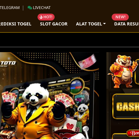
TELEGRAM
LIVECHAT
REDIKSI TOGEL
SLOT GACOR
ALAT TOGEL
DATA RESU