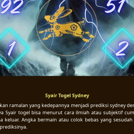
Syair Togel Sydney
n ramalan yang kedepannya menjadi prediksi sydney den
a Syair togel bisa menurut cara ilmiah atau subjektif cum
gka keluar. Angka bermain atau colok bebas yang sesudah
 prediksinya.