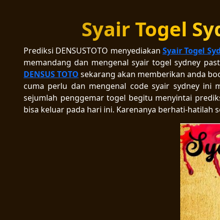
Syair Togel S
Prediksi DENSUSTOTO menyediakan
Syair Togel Sy
memandang dan mengenal syair togel sydney pastila
DENSUS TOTO
sekarang akan memberikan anda bocor
cuma perlu dan mengenal code syair sydney ini me
sejumlah penggemar togel begitu menyintai prediksi
bisa keluar pada hari ini. Karenanya berhati-hatilah