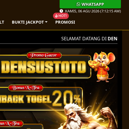
WHATSAPP
KAMIS, 06 AGU 2026 (
7:12:17 AM
)
LT
BUKTI JACKPOT
PROMOSI
SELAMAT DATANG DI
DENSUSTOTO
A