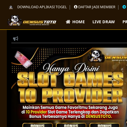
DOWNLOAD APLIKASI TOGEL
DAFTAR JADI MEMBER
HOME
LIVE DRAW
P