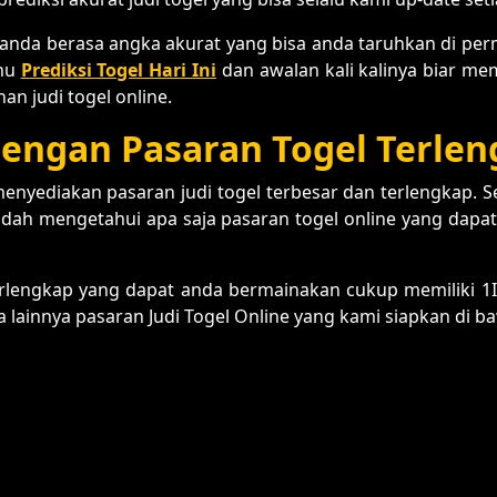
t anda berasa angka akurat yang bisa anda taruhkan di per
ahu
Prediksi Togel Hari Ini
dan awalan kali kalinya biar m
n judi togel online.
ngan Pasaran Togel Terlen
menyediakan pasaran judi togel terbesar dan terlengkap. S
h sudah mengetahui apa saja pasaran togel online yang d
erlengkap yang dapat anda bermainakan cukup memiliki 1
lainnya pasaran Judi Togel Online yang kami siapkan di baw