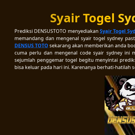
Syair Togel S
Prediksi DENSUSTOTO menyediakan
Syair Togel Sy
memandang dan mengenal syair togel sydney pastila
DENSUS TOTO
sekarang akan memberikan anda bocor
cuma perlu dan mengenal code syair sydney ini me
sejumlah penggemar togel begitu menyintai prediksi
bisa keluar pada hari ini. Karenanya berhati-hatilah