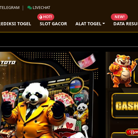
TELEGRAM
LIVECHAT
REDIKSI TOGEL
SLOT GACOR
ALAT TOGEL
DATA RESU