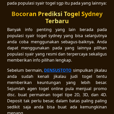
pada populasi syair togel sgp itu pada yang lainnya:
Bocoran Prediksi Togel Sydney
Terbaru
Banyak info penting yang lain berada pada
populasi syair togel sydney yang bisa selanjutnya
anda coba menggunakan sebagus-baiknya. Anda
dapat menggunakan pada yang lainnya pilihan
populasi syair yang resmi dan terpercaya sekaligus
memberikan info pilihan lengkap.
Sebelum bermain,
DENSUSTOTO
simpulkan jikalau
anda sudah kenali jikalau judi togel tentu
memberikan keuntungan yang lebih besar.
Sejumlah agen togel online pula menjual promo
disc. buat permainan togel tipe 2D, 3D, dan 4D.
Deposit tak perlu besar, dalam batas paling paling
sedikit saja anda bisa buat ada kemungkinan
menang.