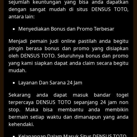
sejumlah keuntungan yang bisa anda dapatkan
dengan sangat mudah di situs DENSUS TOTO,
antara lain:
Menyediakan Bonus dan Promo Terbesar
Menjadi pemain judi online pastilah anda begitu
pingin berasa bonus dan promo yang disiapkan
oleh DENSUS TOTO. Seluruhnya bonus dan promo
yang kami siapkan dapat anda claim secara begitu
mudah.
Layanan Dan Sarana 24 Jam
Sekarang anda dapat masuk bandar togel
terpercaya DENSUS TOTO sepanjang 24 jam non
stop. Maka bisa membantu anda membikin
bermain setiap waktu dan dimanapun yang anda
kehendaki.
Kelapangan Dalam Masuk Situs DENSUS TOTO