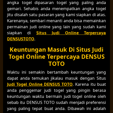
angka togel dipasaran togel yang paling anda
gemari. Sehabis anda menempatkan angka togel
jitu disalah satu pasaran yang kami siapkan di atas.
Karenanya, sembari menanti anda bisa memainkan
permainan judi online yang lain yang sudah kami
siapkan di
Situs Judi Online Terpercaya
DENSUSTOTO
.
Keuntungan Masuk Di Situs Judi
Togel Online Terpercaya DENSUS
TOTO
Waktu ini semakin bertambah keuntungan yang
dapat anda temukan jikalau masuk dengan Situs
Judi Togel Online DENSUS TOTO
. Karena itu buat
anda penggemar judi togel yang pingin berasa
keuntungan waktu bermain judi togel online oleh
sebab itu DENSUS TOTO sudah menjadi preferensi
yang paling tepat buat anda. Dibawah ini adalah