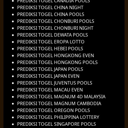
PREDIKSI TOGEL CANADIA POOLS
PREDIKSI TOGEL CHINA NIGHT
PREDIKSI TOGEL CHINA POOLS
PREDIKSI TOGEL CHONBURI POOLS
PREDIKSI TOGEL CHONBURI NIGHT
PREDIKSI TOGEL DEWATA POOLS
PREDIKSI TOGEL EROPA LOTTO
PREDIKSI TOGEL HEBEI POOLS
PREDIKSI TOGEL HONGKONG EVEN
PREDIKSI TOGEL HONGKONG POOLS
PREDIKSI TOGEL JAPAN POOLS
PREDIKSI TOGEL JAPAN EVEN
PREDIKSI TOGEL JUVENTUS POOLS
PREDIKSI TOGEL MACAU EVEN
PREDIKSI TOGEL MAGNUM 4D MALAYSIA
PREDIKSI TOGEL MAGNUM CAMBODIA
PREDIKSI TOGEL OREGON POOLS
PREDIKSI TOGEL PHILIPPINA LOTTERY
PREDIKSI TOGEL SINGAPORE POOLS