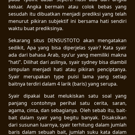
keluar. Angka bermain atau colok bebas yang
sesudah itu dibuatkan menjadi prediksi yang telah
menurut pikiran subjektif ini bersama hati sendiri
waktu buat prediksinya.
Sekarang situs DENSUSTOTO akan mengatakan
sedikit, Apa yang bisa diperjelas syair? Kata syair
ada dari bahasa Arab, syu’ur yang memiliki makna
“hati”. Dilihat dari aslinya, syair sydney bisa diambil
simpulan menjadi hati atau pikiran penciptanya.
Syair merupakan type puisi lama yang setiap
baitnya terdiri dalam 4 larik (baris) yang serupa.
Syair dipakai buat melukiskan satu soal yang
panjang contohnya perihal satu cerita, saran,
agama, cinta, dan sebagianya. Oleh sebab itu, bait-
bait dalam syair yang begitu banyak. Disaksikan
dari susunan luarnya, syair terhitung dalam jumlah
baris dalam sebuah bait, jumlah suku kata dalam