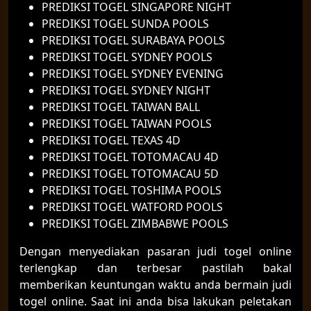
PREDIKSI TOGEL SINGAPORE NIGHT
PREDIKSI TOGEL SUNDA POOLS
PREDIKSI TOGEL SURABAYA POOLS
PREDIKSI TOGEL SYDNEY POOLS
PREDIKSI TOGEL SYDNEY EVENING
PREDIKSI TOGEL SYDNEY NIGHT
PREDIKSI TOGEL TAIWAN BALL
PREDIKSI TOGEL TAIWAN POOLS
PREDIKSI TOGEL TEXAS 4D
PREDIKSI TOGEL TOTOMACAU 4D
PREDIKSI TOGEL TOTOMACAU 5D
PREDIKSI TOGEL TOSHIMA POOLS
PREDIKSI TOGEL WATFORD POOLS
PREDIKSI TOGEL ZIMBABWE POOLS
Dengan menyediakan pasaran judi togel online
terlengkap dan terbesar pastilah bakal
memberikan keuntungan waktu anda bermain judi
togel online. Saat ini anda bisa lakukan peletakan