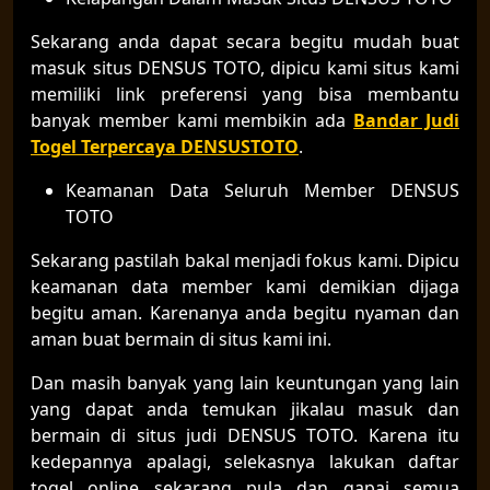
Sekarang anda dapat secara begitu mudah buat
masuk situs DENSUS TOTO, dipicu kami situs kami
memiliki link preferensi yang bisa membantu
banyak member kami membikin ada
Bandar Judi
Togel Terpercaya DENSUSTOTO
.
Keamanan Data Seluruh Member DENSUS
TOTO
Sekarang pastilah bakal menjadi fokus kami. Dipicu
keamanan data member kami demikian dijaga
begitu aman. Karenanya anda begitu nyaman dan
aman buat bermain di situs kami ini.
Dan masih banyak yang lain keuntungan yang lain
yang dapat anda temukan jikalau masuk dan
bermain di situs judi DENSUS TOTO. Karena itu
kedepannya apalagi, selekasnya lakukan daftar
togel online sekarang pula dan gapai semua