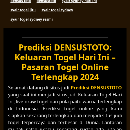
densus toto
densustoto
syair sydney hari ini
syair togel jitu
syair togel sydney
syair togel sydney resmi
Prediksi DENSUSTOTO:
Keluaran Togel Hari Ini –
Pasaran Togel Online
Terlengkap 2024
Selamat datang di situs judi
Prediksi DENSUSTOTO
yang saat ini menjadi situs judi Keluaran Togel Hari
Ini, live draw togel dan pula paito warna terlengkap
di Indonesia. Prediksi togel online yang kami
siapkan sekarang terlengkap dan menjadi situs judi
togel terpercaya dan terbesar di Dunia. Lantaran
itu tak salah jikalau sekarang sudah ada juta-an