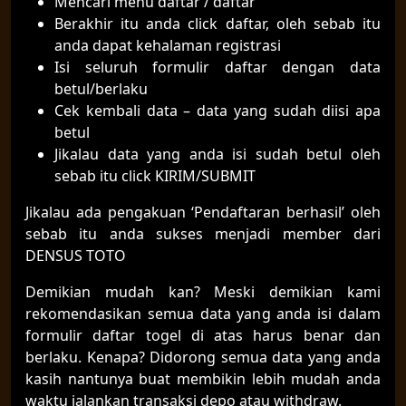
Mencari menu daftar / daftar
Berakhir itu anda click daftar, oleh sebab itu
anda dapat kehalaman registrasi
Isi seluruh formulir daftar dengan data
betul/berlaku
Cek kembali data – data yang sudah diisi apa
betul
Jikalau data yang anda isi sudah betul oleh
sebab itu click KIRIM/SUBMIT
Jikalau ada pengakuan ‘Pendaftaran berhasil’ oleh
sebab itu anda sukses menjadi member dari
DENSUS TOTO
Demikian mudah kan? Meski demikian kami
rekomendasikan semua data yang anda isi dalam
formulir daftar togel di atas harus benar dan
berlaku. Kenapa? Didorong semua data yang anda
kasih nantunya buat membikin lebih mudah anda
waktu jalankan transaksi depo atau withdraw.