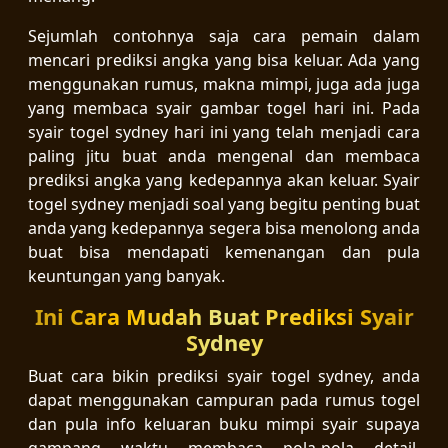
Sejumlah contohnya saja cara pemain dalam
mencari prediksi angka yang bisa keluar. Ada yang
menggunakan rumus, makna mimpi, juga ada juga
yang membaca syair gambar togel hari ini. Pada
syair togel sydney hari ini yang telah menjadi cara
paling jitu buat anda mengenal dan membaca
prediksi angka yang kedepannya akan keluar. Syair
togel sydney menjadi soal yang begitu penting buat
anda yang kedepannya segera bisa menolong anda
buat bisa mendapati kemenangan dan pula
keuntungan yang banyak.
Ini Cara Mudah Buat Prediksi Syair
Sydney
Buat cara bikin prediksi syair togel sydney, anda
dapat menggunakan campuran pada rumus togel
dan pula info keluaran buku mimpi syair supaya
gampang waktu membaca pola-pola detail.