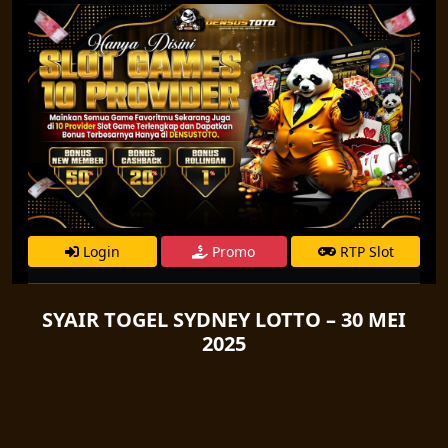
Login
Promo
RTP Slot
SYAIR TOGEL SYDNEY LOTTO – 30 MEI
2025