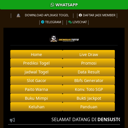
WHATSAPP
DOWNLOAD APLIKASI TOGEL
DAFTAR JADI MEMBER
TELEGRAM
LIVECHAT
Home
Live Draw
Prediksi Togel
Promosi
Jadwal Togel
Data Result
Slot Gacor
Bbfs Generator
Paito Warna
Konv. Toto SGP
Buku Mimpi
Bukti Jackpot
Keluhan
Panduan
SELAMAT DATANG DI
DENSUSTOTO
AGE