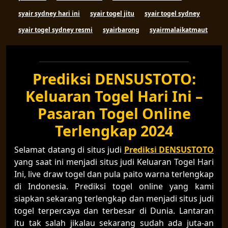
syair sydney hari ini
syair togel jitu
syair togel sydney
syair togel sydney resmi
syairbarong
syairmalaikatmaut
Prediksi DENSUSTOTO:
Keluaran Togel Hari Ini –
Pasaran Togel Online
Terlengkap 2024
Selamat datang di situs judi
Prediksi DENSUSTOTO
yang saat ini menjadi situs judi Keluaran Togel Hari
Ini, live draw togel dan pula paito warna terlengkap
di Indonesia. Prediksi togel online yang kami
siapkan sekarang terlengkap dan menjadi situs judi
togel terpercaya dan terbesar di Dunia. Lantaran
itu tak salah jikalau sekarang sudah ada juta-an