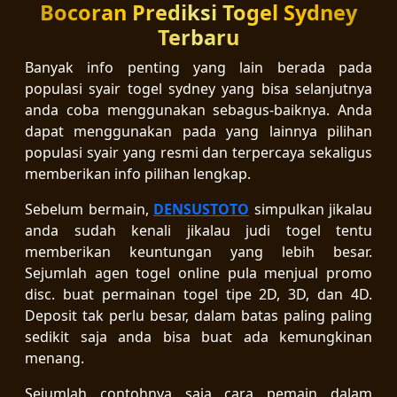
Bocoran Prediksi Togel Sydney
Terbaru
Banyak info penting yang lain berada pada
populasi syair togel sydney yang bisa selanjutnya
anda coba menggunakan sebagus-baiknya. Anda
dapat menggunakan pada yang lainnya pilihan
populasi syair yang resmi dan terpercaya sekaligus
memberikan info pilihan lengkap.
Sebelum bermain,
DENSUSTOTO
simpulkan jikalau
anda sudah kenali jikalau judi togel tentu
memberikan keuntungan yang lebih besar.
Sejumlah agen togel online pula menjual promo
disc. buat permainan togel tipe 2D, 3D, dan 4D.
Deposit tak perlu besar, dalam batas paling paling
sedikit saja anda bisa buat ada kemungkinan
menang.
Sejumlah contohnya saja cara pemain dalam