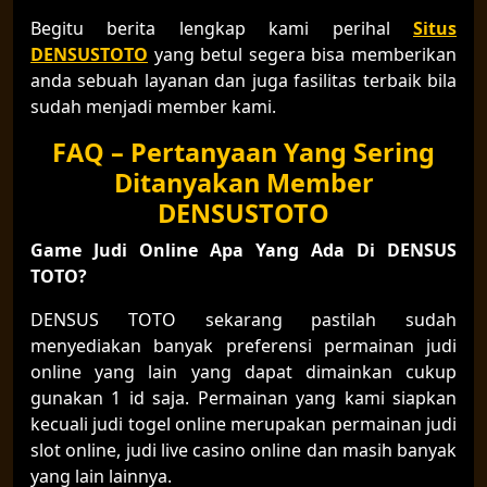
Begitu berita lengkap kami perihal
Situs
DENSUSTOTO
yang betul segera bisa memberikan
anda sebuah layanan dan juga fasilitas terbaik bila
sudah menjadi member kami.
FAQ – Pertanyaan Yang Sering
Ditanyakan Member
DENSUSTOTO
Game Judi Online Apa Yang Ada Di DENSUS
TOTO?
DENSUS TOTO sekarang pastilah sudah
menyediakan banyak preferensi permainan judi
online yang lain yang dapat dimainkan cukup
gunakan 1 id saja. Permainan yang kami siapkan
kecuali judi togel online merupakan permainan judi
slot online, judi live casino online dan masih banyak
yang lain lainnya.