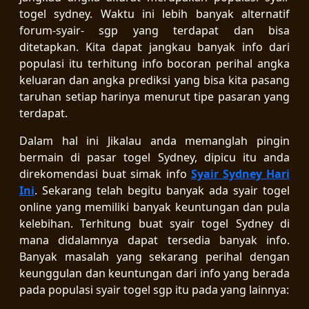
togel sydney. Waktu ini lebih banyak alternatif
forum-syair- sgp yang terdapat dan bisa
ditetapkan. Kita dapat jangkau banyak info dari
populasi itu terhitung info bocoran perihal angka
keluaran dan angka prediksi yang bisa kita pasang
taruhan setiap harinya menurut tipe pasaran yang
terdapat.
Dalam hal ini Jikalau anda memanglah pingin
bermain di pasar togel Sydney, dipicu itu anda
direkomendasi buat simak info
Syair Sydney Hari
Ini
. Sekarang telah begitu banyak ada syair togel
online yang memiliki banyak keuntungan dan pula
kelebihan. Terhitung buat syair togel Sydney di
mana didalamnya dapat tersedia banyak info.
Banyak masalah yang sekarang perihal dengan
keunggulan dan keuntungan dari info yang berada
pada populasi syair togel sgp itu pada yang lainnya: