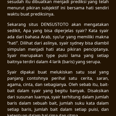
sesudah itu dibuatkan menjadi prediksi yang telah
menurut pikiran subjektif ini bersama hati sendiri
waktu buat prediksinya.
Sekarang situs DENSUSTOTO akan mengatakan
sedikit, Apa yang bisa diperjelas syair? Kata syair
ada dari bahasa Arab, syu’ur yang memiliki makna
“hati”. Dilihat dari aslinya, syair sydney bisa diambil
simpulan menjadi hati atau pikiran penciptanya.
Syair merupakan type puisi lama yang setiap
baitnya terdiri dalam 4 larik (baris) yang serupa.
Syair dipakai buat melukiskan satu soal yang
panjang contohnya perihal satu cerita, saran,
agama, cinta, dan sebagianya. Oleh sebab itu, bait-
bait dalam syair yang begitu banyak. Disaksikan
dari susunan luarnya, syair terhitung dalam jumlah
baris dalam sebuah bait, jumlah suku kata dalam
setiap baris, jumlah bait dalam setiap puisi, dan
ketentuan dalam hal rima dan ritma.