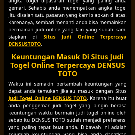
angka togel dipasaran togel yang paling anda
gemari. Sehabis anda menempatkan angka togel
jitu disalah satu pasaran yang kami siapkan di atas.
Karenanya, sembari menanti anda bisa memainkan
permainan judi online yang lain yang sudah kami
siapkan di
Situs Judi Online Terpercaya
DENSUSTOTO
.
Keuntungan Masuk Di Situs Judi
Togel Online Terpercaya DENSUS
TOTO
Waktu ini semakin bertambah keuntungan yang
dapat anda temukan jikalau masuk dengan Situs
Judi Togel Online DENSUS TOTO
. Karena itu buat
anda penggemar judi togel yang pingin berasa
keuntungan waktu bermain judi togel online oleh
sebab itu DENSUS TOTO sudah menjadi preferensi
yang paling tepat buat anda. Dibawah ini adalah
sejumlah keuntungan yang bisa anda dapatkan