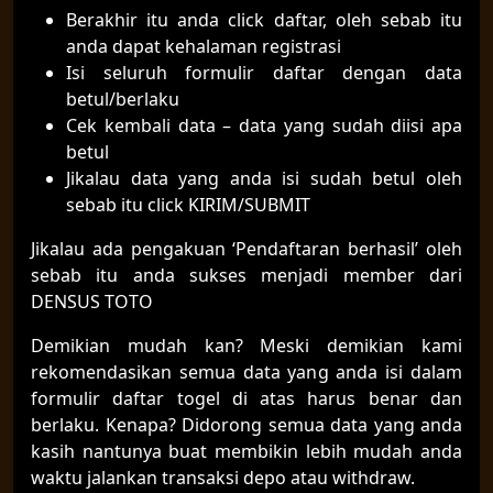
Berakhir itu anda click daftar, oleh sebab itu
anda dapat kehalaman registrasi
Isi seluruh formulir daftar dengan data
betul/berlaku
Cek kembali data – data yang sudah diisi apa
betul
Jikalau data yang anda isi sudah betul oleh
sebab itu click KIRIM/SUBMIT
Jikalau ada pengakuan ‘Pendaftaran berhasil’ oleh
sebab itu anda sukses menjadi member dari
DENSUS TOTO
Demikian mudah kan? Meski demikian kami
rekomendasikan semua data yang anda isi dalam
formulir daftar togel di atas harus benar dan
berlaku. Kenapa? Didorong semua data yang anda
kasih nantunya buat membikin lebih mudah anda
waktu jalankan transaksi depo atau withdraw.