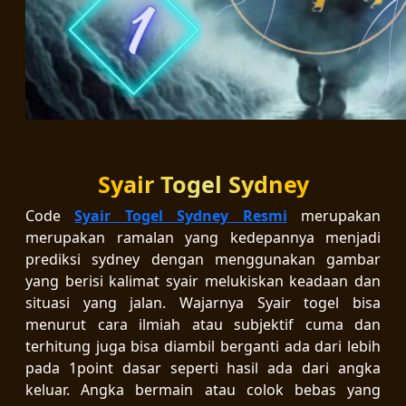
Syair Togel Sydney
Code
Syair Togel Sydney Resmi
merupakan
merupakan ramalan yang kedepannya menjadi
prediksi sydney dengan menggunakan gambar
yang berisi kalimat syair melukiskan keadaan dan
situasi yang jalan. Wajarnya Syair togel bisa
menurut cara ilmiah atau subjektif cuma dan
terhitung juga bisa diambil berganti ada dari lebih
pada 1point dasar seperti hasil ada dari angka
keluar. Angka bermain atau colok bebas yang