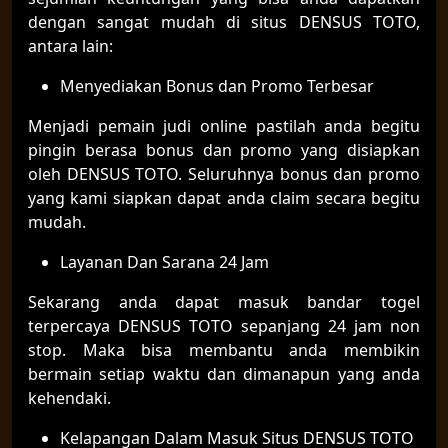
dengan sangat mudah di situs DENSUS TOTO,
antara lain:
Menyediakan Bonus dan Promo Terbesar
Menjadi pemain judi online pastilah anda begitu
pingin berasa bonus dan promo yang disiapkan
oleh DENSUS TOTO. Seluruhnya bonus dan promo
yang kami siapkan dapat anda claim secara begitu
mudah.
Layanan Dan Sarana 24 Jam
Sekarang anda dapat masuk bandar togel
terpercaya DENSUS TOTO sepanjang 24 jam non
stop. Maka bisa membantu anda membikin
bermain setiap waktu dan dimanapun yang anda
kehendaki.
Kelapangan Dalam Masuk Situs DENSUS TOTO