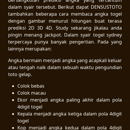
dalam syair tersebut. Berikut dapat DENSUSTOTO
tambahkan beberapa cara membaca angka togel
dengan gambar menurut hitungan buat terasa
prediksi 2D 3D 4D. Study sekarang jikalau anda
pingin menang jackpot. Dalam syair togel sydney
terpercaya punya banyak pengertian. Pada yang
lainnya merupakan:
Angka bermain menjadi angka yang acapkali keluar
atau tengah naik dalam sebuah waktu pengundian
toto gelap.
Colok bebas
Colok macau
Ekor menjadi angka paling akhir dalam pola
4digit togel
Kepala menjadi angka ketiga dalam pola 4digit
togel
Kop menjadi angka kedua dalam pola 4digit