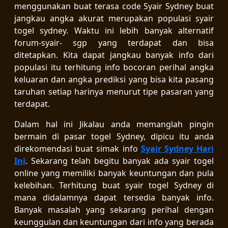
menggunakan buat terasa code Syair Sydney buat
jangkau angka akurat merupakan populasi syair
togel sydney. Waktu ini lebih banyak alternatif
forum-syair- sgp yang terdapat dan bisa
ditetapkan. Kita dapat jangkau banyak info dari
populasi itu terhitung info bocoran perihal angka
keluaran dan angka prediksi yang bisa kita pasang
taruhan setiap harinya menurut tipe pasaran yang
terdapat.
Dalam hal ini Jikalau anda memanglah pingin
bermain di pasar togel Sydney, dipicu itu anda
direkomendasi buat simak info
Syair Sydney Hari
Ini
. Sekarang telah begitu banyak ada syair togel
online yang memiliki banyak keuntungan dan pula
kelebihan. Terhitung buat syair togel Sydney di
mana didalamnya dapat tersedia banyak info.
Banyak masalah yang sekarang perihal dengan
keunggulan dan keuntungan dari info yang berada