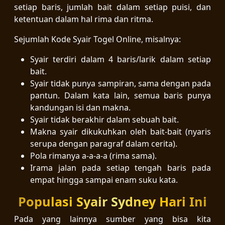
setiap baris, jumlah bait dalam setiap puisi, dan
ketentuan dalam hal rima dan ritma.
Sejumlah Kode Syair Togel Online, misalnya:
Syair terdiri dalam 4 baris/larik dalam setiap
bait.
Syair tidak punya sampiran, sama dengan pada
pantun. Dalam kata lain, semua baris punya
kandungan isi dan makna.
Syair tidak berakhir dalam sebuah bait.
Makna syair dikukuhkan oleh bait-bait (nyaris
serupa dengan paragraf dalam cerita).
Pola rimanya a-a-a-a (rima sama).
Irama jalan pada setiap tengah baris pada
empat hingga sampai enam suku kata.
Populasi Syair Sydney Hari Ini
Pada yang lainnya sumber yang bisa kita