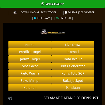
WHATSAPP
DOWNLOAD APLIKASI TOGEL
DAFTAR JADI MEMBER
TELEGRAM
LIVECHAT
Home
Live Draw
Prediksi Togel
Promosi
Jadwal Togel
Data Result
Slot Gacor
Bbfs Generator
Paito Warna
Konv. Toto SGP
Buku Mimpi
Bukti Jackpot
Keluhan
Panduan
SELAMAT DATANG DI
DENSUSTOTO
AGE