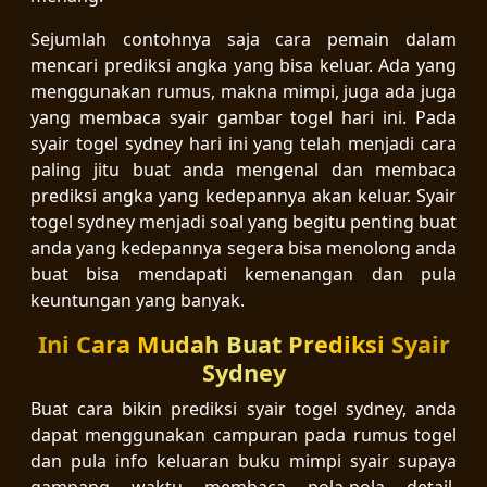
Sejumlah contohnya saja cara pemain dalam
mencari prediksi angka yang bisa keluar. Ada yang
menggunakan rumus, makna mimpi, juga ada juga
yang membaca syair gambar togel hari ini. Pada
syair togel sydney hari ini yang telah menjadi cara
paling jitu buat anda mengenal dan membaca
prediksi angka yang kedepannya akan keluar. Syair
togel sydney menjadi soal yang begitu penting buat
anda yang kedepannya segera bisa menolong anda
buat bisa mendapati kemenangan dan pula
keuntungan yang banyak.
Ini Cara Mudah Buat Prediksi Syair
Sydney
Buat cara bikin prediksi syair togel sydney, anda
dapat menggunakan campuran pada rumus togel
dan pula info keluaran buku mimpi syair supaya
gampang waktu membaca pola-pola detail.