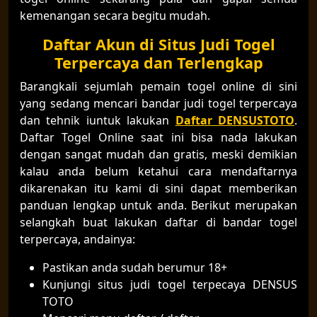
kemenangan secara begitu mudah.
Daftar Akun di Situs Judi Togel
Terpercaya dan Terlengkap
Barangkali sejumlah pemain togel online di sini
yang sedang mencari bandar judi togel terpercaya
dan tehnik iuntuk lakukan
Daftar DENSUSTOTO
.
Daftar Togel Online saat ini bisa nada lakukan
dengan sangat mudah dan gratis, meski demikian
kalau anda belum ketahui cara mendaftarnya
dikarenakan itu kami di sini dapat memberikan
panduan lengkap untuk anda. Berikut merupakan
selangkah buat lakukan daftar di bandar togel
terpercaya, andainya:
Pastikan anda sudah berumur 18+
Kunjungi situs judi togel terpecaya DENSUS
TOTO