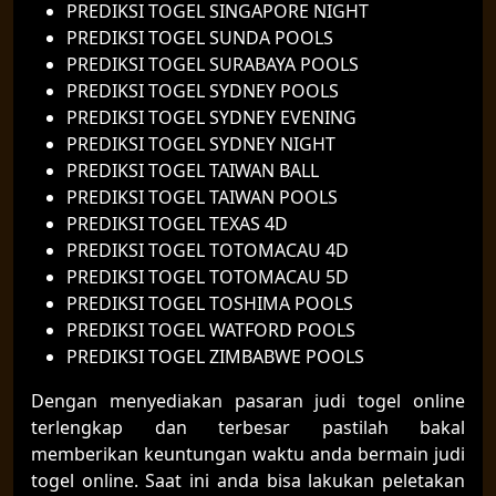
PREDIKSI TOGEL SINGAPORE NIGHT
PREDIKSI TOGEL SUNDA POOLS
PREDIKSI TOGEL SURABAYA POOLS
PREDIKSI TOGEL SYDNEY POOLS
PREDIKSI TOGEL SYDNEY EVENING
PREDIKSI TOGEL SYDNEY NIGHT
PREDIKSI TOGEL TAIWAN BALL
PREDIKSI TOGEL TAIWAN POOLS
PREDIKSI TOGEL TEXAS 4D
PREDIKSI TOGEL TOTOMACAU 4D
PREDIKSI TOGEL TOTOMACAU 5D
PREDIKSI TOGEL TOSHIMA POOLS
PREDIKSI TOGEL WATFORD POOLS
PREDIKSI TOGEL ZIMBABWE POOLS
Dengan menyediakan pasaran judi togel online
terlengkap dan terbesar pastilah bakal
memberikan keuntungan waktu anda bermain judi
togel online. Saat ini anda bisa lakukan peletakan