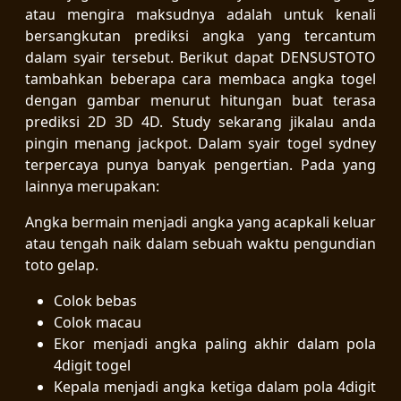
atau mengira maksudnya adalah untuk kenali
bersangkutan prediksi angka yang tercantum
dalam syair tersebut. Berikut dapat DENSUSTOTO
tambahkan beberapa cara membaca angka togel
dengan gambar menurut hitungan buat terasa
prediksi 2D 3D 4D. Study sekarang jikalau anda
pingin menang jackpot. Dalam syair togel sydney
terpercaya punya banyak pengertian. Pada yang
lainnya merupakan:
Angka bermain menjadi angka yang acapkali keluar
atau tengah naik dalam sebuah waktu pengundian
toto gelap.
Colok bebas
Colok macau
Ekor menjadi angka paling akhir dalam pola
4digit togel
Kepala menjadi angka ketiga dalam pola 4digit