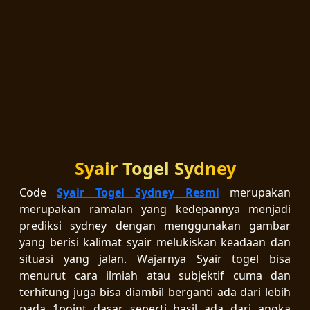
Syair Togel Sydney
Code
Syair Togel Sydney Resmi
merupakan
merupakan ramalan yang kedepannya menjadi
prediksi sydney dengan menggunakan gambar
yang berisi kalimat syair melukiskan keadaan dan
situasi yang jalan. Wajarnya Syair togel bisa
menurut cara ilmiah atau subjektif cuma dan
terhitung juga bisa diambil berganti ada dari lebih
pada 1point dasar seperti hasil ada dari angka