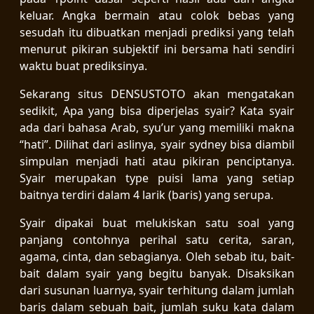
keluar. Angka bermain atau colok bebas yang
sesudah itu dibuatkan menjadi prediksi yang telah
menurut pikiran subjektif ini bersama hati sendiri
waktu buat prediksinya.
Sekarang situs DENSUSTOTO akan mengatakan
sedikit, Apa yang bisa diperjelas syair? Kata syair
ada dari bahasa Arab, syu’ur yang memiliki makna
“hati”. Dilihat dari aslinya, syair sydney bisa diambil
simpulan menjadi hati atau pikiran penciptanya.
Syair merupakan type puisi lama yang setiap
baitnya terdiri dalam 4 larik (baris) yang serupa.
Syair dipakai buat melukiskan satu soal yang
panjang contohnya perihal satu cerita, saran,
agama, cinta, dan sebagianya. Oleh sebab itu, bait-
bait dalam syair yang begitu banyak. Disaksikan
dari susunan luarnya, syair terhitung dalam jumlah
baris dalam sebuah bait, jumlah suku kata dalam