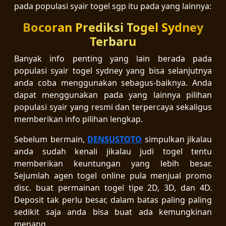
pada populasi syair togel sgp itu pada yang lainnya:
Bocoran Prediksi Togel Sydney
Terbaru
Banyak info penting yang lain berada pada
populasi syair togel sydney yang bisa selanjutnya
anda coba menggunakan sebagus-baiknya. Anda
dapat menggunakan pada yang lainnya pilihan
populasi syair yang resmi dan terpercaya sekaligus
memberikan info pilihan lengkap.
Sebelum bermain,
DENSUSTOTO
simpulkan jikalau
anda sudah kenali jikalau judi togel tentu
memberikan keuntungan yang lebih besar.
Sejumlah agen togel online pula menjual promo
disc. buat permainan togel tipe 2D, 3D, dan 4D.
Deposit tak perlu besar, dalam batas paling paling
sedikit saja anda bisa buat ada kemungkinan
menang.