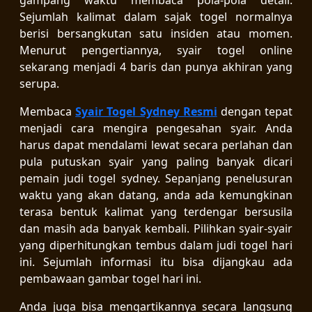
Sejumlah kalimat dalam sajak togel normalnya
berisi bersangkutan satu insiden atau momen.
Menurut pengertiannya, syair togel online
sekarang menjadi 4 baris dan punya akhiran yang
serupa.
Membaca
Syair Togel Sydney Resmi
dengan tepat
menjadi cara mengira pengesahan syair. Anda
harus dapat mendalami lewat secara perlahan dan
pula putuskan syair yang paling banyak dicari
pemain judi togel sydney. Sepanjang penelusuran
waktu yang akan datang, anda ada kemungkinan
terasa bentuk kalimat yang terdengar bersusila
dan masih ada banyak kembali. Pilihkan syair-syair
yang diperhitungkan tembus dalam judi togel hari
ini. Sejumlah informasi itu bisa dijangkau ada
pembawaan gambar togel hari ini.
Anda juga bisa mengartikannya secara langsung