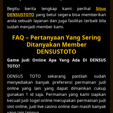
Begitu berita lengkap kami perihal
Situs
DENSUSTOTO
yang betul segera bisa memberikan
anda sebuah layanan dan juga fasilitas terbaik bila
sudah menjadi member kami.
FAQ – Pertanyaan Yang Sering
Ditanyakan Member
DENSUSTOTO
Game Judi Online Apa Yang Ada Di DENSUS
TOTO?
DENSUS TOTO sekarang pastilah sudah
menyediakan banyak preferensi permainan judi
online yang lain yang dapat dimainkan cukup
gunakan 1 id saja. Permainan yang kami siapkan
kecuali judi togel online merupakan permainan judi
slot online, judi live casino online dan masih banyak
yang lain lainnya.