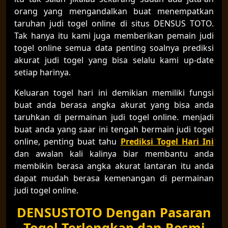
orang yang mengandalkan buat menempatkan
taruhan judi togel online di situs DENSUS TOTO.
Tak hanya itu kami juga memberikan pemain judi
togel online semua data penting soalnya prediksi
akurat judi togel yang bisa selalu kami up-date
setiap harinya.
Keluaran togel hari ini demikian memiliki fungsi
buat anda berasa angka akurat yang bisa anda
taruhkan di permainan judi togel online. menjadi
buat anda yang saar ini tengah bermain judi togel
online, penting buat tahu
Prediksi Togel Hari Ini
dan awalan kali kalinya biar membantu anda
membikin berasa angka akurat lantaran itu anda
dapat mudah berasa kemenangan di permainan
judi togel online.
DENSUSTOTO Dengan Pasaran
Togel Terlengkap dan Resmi