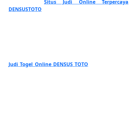
siapkan di
Situs Judi Online Terpercaya
DENSUSTOTO
.
Keuntungan Masuk Di Situs Judi
Togel Online Terpercaya DENSUS
TOTO
Waktu ini semakin bertambah keuntungan yang
dapat anda temukan jikalau masuk dengan Situs
Judi Togel Online DENSUS TOTO
. Karena itu buat
anda penggemar judi togel yang pingin berasa
keuntungan waktu bermain judi togel online oleh
sebab itu DENSUS TOTO sudah menjadi preferensi
yang paling tepat buat anda. Dibawah ini adalah
sejumlah keuntungan yang bisa anda dapatkan
dengan sangat mudah di situs DENSUS TOTO,
antara lain:
Menyediakan Bonus dan Promo Terbesar