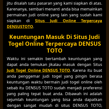
jitu disalah satu pasaran yang kami siapkan di atas.
Karenanya, sembari menanti anda bisa memainkan
permainan judi online yang lain yang sudah kami
siapkan di
Situs Judi Online Terpercaya
DENSUSTOTO
.
Keuntungan Masuk Di Situs Judi
Togel Online Terpercaya DENSUS
TOTO
Waktu ini semakin bertambah keuntungan yang
dapat anda temukan jikalau masuk dengan Situs
Judi Togel Online DENSUS TOTO
. Karena itu buat
anda penggemar judi togel yang pingin berasa
keuntungan waktu bermain judi togel online oleh
sebab itu DENSUS TOTO sudah menjadi preferensi
yang paling tepat buat anda. Dibawah ini adalah
sejumlah keuntungan yang bisa anda dapatkan
dengan sangat mudah di situs DENSUS TOTO,