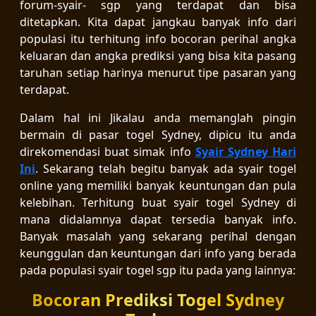
forum-syair- sgp yang terdapat dan bisa
ditetapkan. Kita dapat jangkau banyak info dari
populasi itu terhitung info bocoran perihal angka
keluaran dan angka prediksi yang bisa kita pasang
taruhan setiap harinya menurut tipe pasaran yang
terdapat.
Dalam hal ini Jikalau anda memanglah pingin
bermain di pasar togel Sydney, dipicu itu anda
direkomendasi buat simak info
Syair Sydney Hari
Ini
. Sekarang telah begitu banyak ada syair togel
online yang memiliki banyak keuntungan dan pula
kelebihan. Terhitung buat syair togel Sydney di
mana didalamnya dapat tersedia banyak info.
Banyak masalah yang sekarang perihal dengan
keunggulan dan keuntungan dari info yang berada
pada populasi syair togel sgp itu pada yang lainnya:
Bocoran Prediksi Togel Sydney