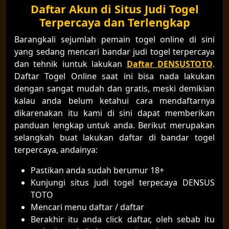
Daftar Akun di Situs Judi Togel
Terpercaya dan Terlengkap
Barangkali sejumlah pemain togel online di sini
yang sedang mencari bandar judi togel terpercaya
dan tehnik iuntuk lakukan
Daftar DENSUSTOTO
.
Daftar Togel Online saat ini bisa nada lakukan
dengan sangat mudah dan gratis, meski demikian
kalau anda belum ketahui cara mendaftarnya
dikarenakan itu kami di sini dapat memberikan
panduan lengkap untuk anda. Berikut merupakan
selangkah buat lakukan daftar di bandar togel
terpercaya, andainya:
Pastikan anda sudah berumur 18+
Kunjungi situs judi togel terpecaya DENSUS
TOTO
Mencari menu daftar / daftar
Berakhir itu anda click daftar, oleh sebab itu