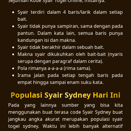
Sejumlah Kode Syair Togel Online, misalnya:
Syair terdiri dalam 4 baris/larik dalam setiap
bait.
Syair tidak punya sampiran, sama dengan pada
pantun. Dalam kata lain, semua baris punya
kandungan isi dan makna.
Syair tidak berakhir dalam sebuah bait.
Makna syair dikukuhkan oleh bait-bait (nyaris
serupa dengan paragraf dalam cerita).
Pola rimanya a-a-a-a (rima sama).
Irama jalan pada setiap tengah baris pada
empat hingga sampai enam suku kata.
Populasi Syair Sydney Hari Ini
Pada yang lainnya sumber yang bisa kita
menggunakan buat terasa code Syair Sydney buat
jangkau angka akurat merupakan populasi syair
togel sydney. Waktu ini lebih banyak alternatif