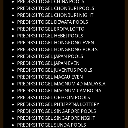
PREDIKSI TOGEL CHINA POOLS
PREDIKSI TOGEL CHONBURI POOLS
PREDIKSI TOGEL CHONBURI NIGHT
PREDIKSI TOGEL DEWATA POOLS
PREDIKSI TOGEL EROPA LOTTO
PREDIKSI TOGEL HEBEI POOLS
PREDIKSI TOGEL HONGKONG EVEN
PREDIKSI TOGEL HONGKONG POOLS
PREDIKSI TOGEL JAPAN POOLS
PREDIKSI TOGEL JAPAN EVEN
PREDIKSI TOGEL JUVENTUS POOLS
PREDIKSI TOGEL MACAU EVEN
PREDIKSI TOGEL MAGNUM 4D MALAYSIA
PREDIKSI TOGEL MAGNUM CAMBODIA
PREDIKSI TOGEL OREGON POOLS
PREDIKSI TOGEL PHILIPPINA LOTTERY
PREDIKSI TOGEL SINGAPORE POOLS
PREDIKSI TOGEL SINGAPORE NIGHT
PREDIKSI TOGEL SUNDA POOLS