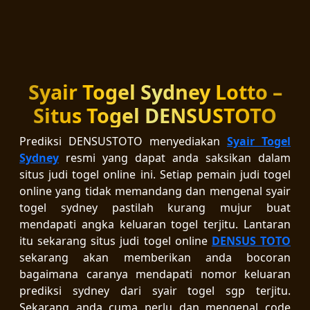
Syair Togel Sydney Lotto –
Situs Togel DENSUSTOTO
Prediksi DENSUSTOTO menyediakan
Syair Togel
Sydney
resmi yang dapat anda saksikan dalam
situs judi togel online ini. Setiap pemain judi togel
online yang tidak memandang dan mengenal syair
togel sydney pastilah kurang mujur buat
mendapati angka keluaran togel terjitu. Lantaran
itu sekarang situs judi togel online
DENSUS TOTO
sekarang akan memberikan anda bocoran
bagaimana caranya mendapati nomor keluaran
prediksi sydney dari syair togel sgp terjitu.
Sekarang anda cuma perlu dan mengenal code