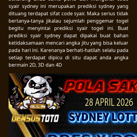
syair sydney ini merupakan prediksi sydney yang
dituang terdapat sifat code syair. Maka serius tidak
bertanya-tanya jikalau sejumlah penggemar togel
begitu menyintai prediksi syair togel ini. Buat
prediksi syair sydney dapat dipakai buat bahan
ketidaksamaan mencari angka jitu yang bisa keluar
pada hari ini. Karenanya berhati-hatilah selalu pada
setiap terdapat dipicu di situ dapat anda angka
bermain 2D, 3D dan 4D