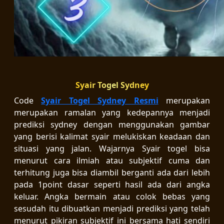
Syair Togel Sydney
Code
Syair Togel Sydney Resmi
merupakan
merupakan ramalan yang kedepannya menjadi
prediksi sydney dengan menggunakan gambar
yang berisi kalimat syair melukiskan keadaan dan
situasi yang jalan. Wajarnya Syair togel bisa
menurut cara ilmiah atau subjektif cuma dan
terhitung juga bisa diambil berganti ada dari lebih
pada 1point dasar seperti hasil ada dari angka
keluar. Angka bermain atau colok bebas yang
sesudah itu dibuatkan menjadi prediksi yang telah
menurut pikiran subjektif ini bersama hati sendiri