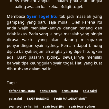
As menjadi angka 1 dalam pola atau angka
paling awalan kali keluar 4digit togel.
Membaca
Syair Togel Jitu
tak jadi masalah yang
gampang yang baru saja mulai. Oleh karena itu
anda wajib menjalankannya dengan tenang dan
tidak lekas. Pada yang lainnya masalah yang pingin
dirasa waktu yang akan datang merupakan
penyandingan syair sydney. Pemain dapat binung
dipicu banyak sejumlah angka yang diperhitungkan
ada. Buat pasaran sydney, sewajarnya memiliki
banyak tipe keunggulan syair togel. Hati yang kuat
dibutuhkan dalam hal ini.
Tags :
daftar densustoto
densus toto
densustoto
pola sakti
polasakti
SYAIR BARONG
SYAIR MALAIKAT MAUT
syair sydney hari ini
syair togel jitu
syair togel sydney