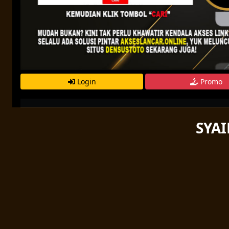
Login
Promo
SYAI