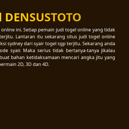
gel DENSUSTOTO
nline ini. Setiap pemain judi togel online yang tidak
itu. Lantaran itu sekarang situs judi togel online
sydney dari syair togel sgp terjitu. Sekarang anda
e syair. Maka serius tidak bertanya-tanya jikalau
ai buat bahan ketidaksamaan mencari angka jitu yang
 bermain 2D, 3D dan 4D.