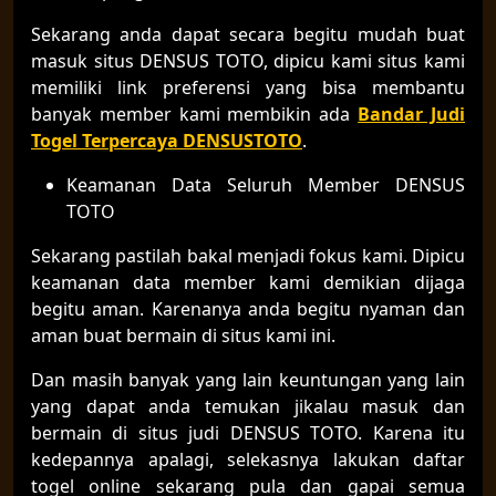
Sekarang anda dapat secara begitu mudah buat
masuk situs DENSUS TOTO, dipicu kami situs kami
memiliki link preferensi yang bisa membantu
banyak member kami membikin ada
Bandar Judi
Togel Terpercaya DENSUSTOTO
.
Keamanan Data Seluruh Member DENSUS
TOTO
Sekarang pastilah bakal menjadi fokus kami. Dipicu
keamanan data member kami demikian dijaga
begitu aman. Karenanya anda begitu nyaman dan
aman buat bermain di situs kami ini.
Dan masih banyak yang lain keuntungan yang lain
yang dapat anda temukan jikalau masuk dan
bermain di situs judi DENSUS TOTO. Karena itu
kedepannya apalagi, selekasnya lakukan daftar
togel online sekarang pula dan gapai semua