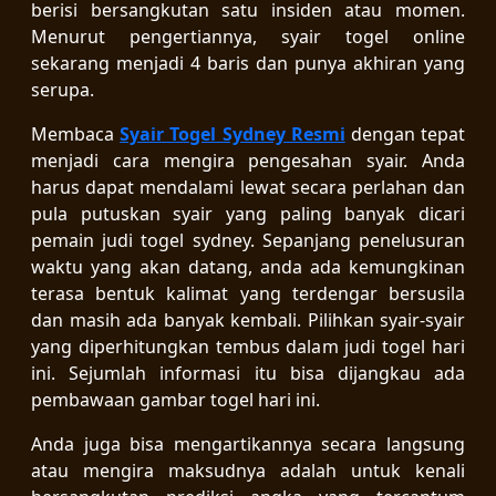
berisi bersangkutan satu insiden atau momen.
Menurut pengertiannya, syair togel online
sekarang menjadi 4 baris dan punya akhiran yang
serupa.
Membaca
Syair Togel Sydney Resmi
dengan tepat
menjadi cara mengira pengesahan syair. Anda
harus dapat mendalami lewat secara perlahan dan
pula putuskan syair yang paling banyak dicari
pemain judi togel sydney. Sepanjang penelusuran
waktu yang akan datang, anda ada kemungkinan
terasa bentuk kalimat yang terdengar bersusila
dan masih ada banyak kembali. Pilihkan syair-syair
yang diperhitungkan tembus dalam judi togel hari
ini. Sejumlah informasi itu bisa dijangkau ada
pembawaan gambar togel hari ini.
Anda juga bisa mengartikannya secara langsung
atau mengira maksudnya adalah untuk kenali