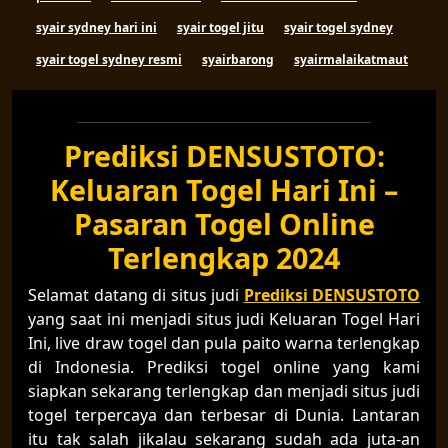
syair sydney hari ini
syair togel jitu
syair togel sydney
syair togel sydney resmi
syairbarong
syairmalaikatmaut
Prediksi DENSUSTOTO:
Keluaran Togel Hari Ini –
Pasaran Togel Online
Terlengkap 2024
Selamat datang di situs judi
Prediksi DENSUSTOTO
yang saat ini menjadi situs judi Keluaran Togel Hari
Ini, live draw togel dan pula paito warna terlengkap
di Indonesia. Prediksi togel online yang kami
siapkan sekarang terlengkap dan menjadi situs judi
togel terpercaya dan terbesar di Dunia. Lantaran
itu tak salah jikalau sekarang sudah ada juta-an