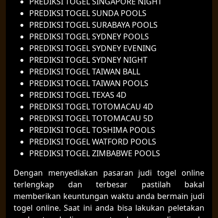
PREDIKSI TOGEL SINGAPORE NIGHT
PREDIKSI TOGEL SUNDA POOLS
PREDIKSI TOGEL SURABAYA POOLS
PREDIKSI TOGEL SYDNEY POOLS
PREDIKSI TOGEL SYDNEY EVENING
PREDIKSI TOGEL SYDNEY NIGHT
PREDIKSI TOGEL TAIWAN BALL
PREDIKSI TOGEL TAIWAN POOLS
PREDIKSI TOGEL TEXAS 4D
PREDIKSI TOGEL TOTOMACAU 4D
PREDIKSI TOGEL TOTOMACAU 5D
PREDIKSI TOGEL TOSHIMA POOLS
PREDIKSI TOGEL WATFORD POOLS
PREDIKSI TOGEL ZIMBABWE POOLS
Dengan menyediakan pasaran judi togel online
terlengkap dan terbesar pastilah bakal
memberikan keuntungan waktu anda bermain judi
togel online. Saat ini anda bisa lakukan peletakan