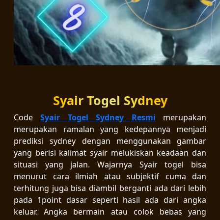
Syair Togel Sydney
Code
Syair Togel Sydney Resmi
merupakan
merupakan ramalan yang kedepannya menjadi
prediksi sydney dengan menggunakan gambar
yang berisi kalimat syair melukiskan keadaan dan
situasi yang jalan. Wajarnya Syair togel bisa
menurut cara ilmiah atau subjektif cuma dan
terhitung juga bisa diambil berganti ada dari lebih
pada 1point dasar seperti hasil ada dari angka
keluar. Angka bermain atau colok bebas yang