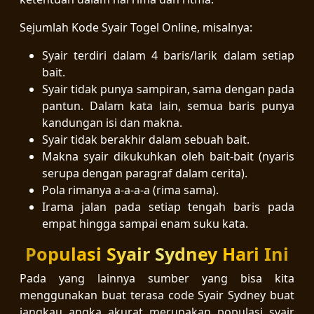
Sejumlah Kode Syair Togel Online, misalnya:
Syair terdiri dalam 4 baris/larik dalam setiap
bait.
Syair tidak punya sampiran, sama dengan pada
pantun. Dalam kata lain, semua baris punya
kandungan isi dan makna.
Syair tidak berakhir dalam sebuah bait.
Makna syair dikukuhkan oleh bait-bait (nyaris
serupa dengan paragraf dalam cerita).
Pola rimanya a-a-a-a (rima sama).
Irama jalan pada setiap tengah baris pada
empat hingga sampai enam suku kata.
Populasi Syair Sydney Hari Ini
Pada yang lainnya sumber yang bisa kita
menggunakan buat terasa code Syair Sydney buat
jangkau angka akurat merupakan populasi syair