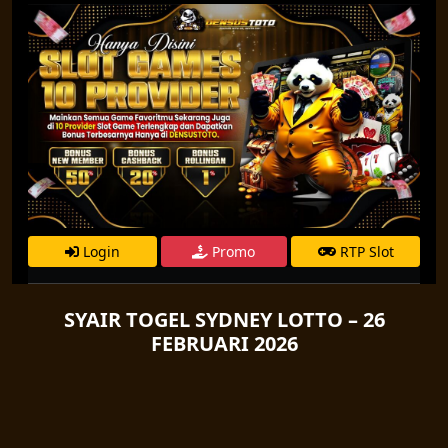
Login
Promo
RTP Slot
SYAIR TOGEL SYDNEY LOTTO – 26
FEBRUARI 2026