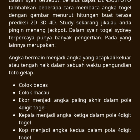
tambahkan beberapa cara membaca angka togel
dengan gambar menurut hitungan buat terasa
prediksi 2D 3D 4D. Study sekarang jikalau anda
pingin menang jackpot. Dalam syair togel sydney
terpercaya punya banyak pengertian. Pada yang
lainnya merupakan:
Angka bermain menjadi angka yang acapkali keluar
atau tengah naik dalam sebuah waktu pengundian
toto gelap.
Colok bebas
Colok macau
Ekor menjadi angka paling akhir dalam pola
4digit togel
Kepala menjadi angka ketiga dalam pola 4digit
togel
Kop menjadi angka kedua dalam pola 4digit
togel