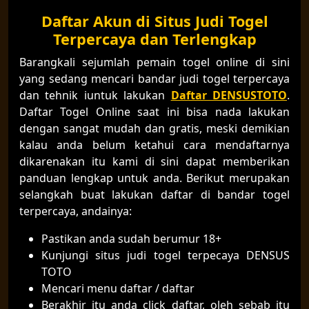
Daftar Akun di Situs Judi Togel
Terpercaya dan Terlengkap
Barangkali sejumlah pemain togel online di sini
yang sedang mencari bandar judi togel terpercaya
dan tehnik iuntuk lakukan
Daftar DENSUSTOTO
.
Daftar Togel Online saat ini bisa nada lakukan
dengan sangat mudah dan gratis, meski demikian
kalau anda belum ketahui cara mendaftarnya
dikarenakan itu kami di sini dapat memberikan
panduan lengkap untuk anda. Berikut merupakan
selangkah buat lakukan daftar di bandar togel
terpercaya, andainya:
Pastikan anda sudah berumur 18+
Kunjungi situs judi togel terpecaya DENSUS
TOTO
Mencari menu daftar / daftar
Berakhir itu anda click daftar, oleh sebab itu