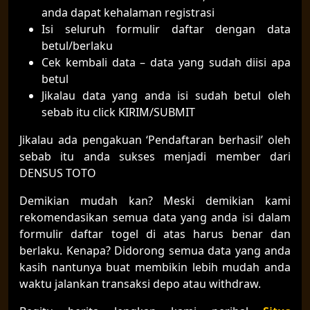
anda dapat kehalaman registrasi
Isi seluruh formulir daftar dengan data
betul/berlaku
Cek kembali data – data yang sudah diisi apa
betul
Jikalau data yang anda isi sudah betul oleh
sebab itu click KIRIM/SUBMIT
Jikalau ada pengakuan ‘Pendaftaran berhasil’ oleh
sebab itu anda sukses menjadi member dari
DENSUS TOTO
Demikian mudah kan? Meski demikian kami
rekomendasikan semua data yang anda isi dalam
formulir daftar togel di atas harus benar dan
berlaku. Kenapa? Didorong semua data yang anda
kasih nantunya buat membikin lebih mudah anda
waktu jalankan transaksi depo atau withdraw.