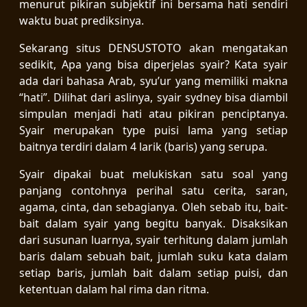
menurut pikiran subjektif ini bersama hati sendiri
waktu buat prediksinya.
Sekarang situs DENSUSTOTO akan mengatakan
sedikit, Apa yang bisa diperjelas syair? Kata syair
ada dari bahasa Arab, syu’ur yang memiliki makna
“hati”. Dilihat dari aslinya, syair sydney bisa diambil
simpulan menjadi hati atau pikiran penciptanya.
Syair merupakan type puisi lama yang setiap
baitnya terdiri dalam 4 larik (baris) yang serupa.
Syair dipakai buat melukiskan satu soal yang
panjang contohnya perihal satu cerita, saran,
agama, cinta, dan sebagianya. Oleh sebab itu, bait-
bait dalam syair yang begitu banyak. Disaksikan
dari susunan luarnya, syair terhitung dalam jumlah
baris dalam sebuah bait, jumlah suku kata dalam
setiap baris, jumlah bait dalam setiap puisi, dan
ketentuan dalam hal rima dan ritma.