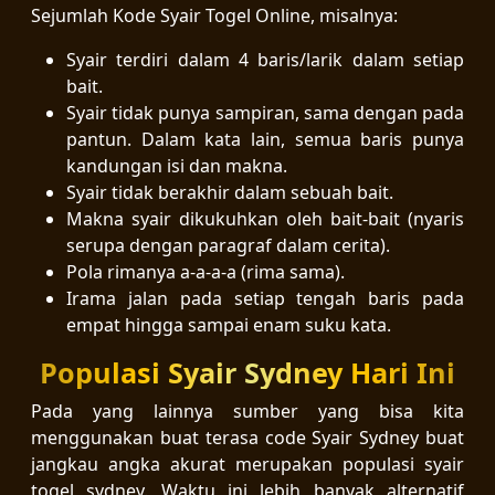
Sejumlah Kode Syair Togel Online, misalnya:
Syair terdiri dalam 4 baris/larik dalam setiap
bait.
Syair tidak punya sampiran, sama dengan pada
pantun. Dalam kata lain, semua baris punya
kandungan isi dan makna.
Syair tidak berakhir dalam sebuah bait.
Makna syair dikukuhkan oleh bait-bait (nyaris
serupa dengan paragraf dalam cerita).
Pola rimanya a-a-a-a (rima sama).
Irama jalan pada setiap tengah baris pada
empat hingga sampai enam suku kata.
Populasi Syair Sydney Hari Ini
Pada yang lainnya sumber yang bisa kita
menggunakan buat terasa code Syair Sydney buat
jangkau angka akurat merupakan populasi syair
togel sydney. Waktu ini lebih banyak alternatif