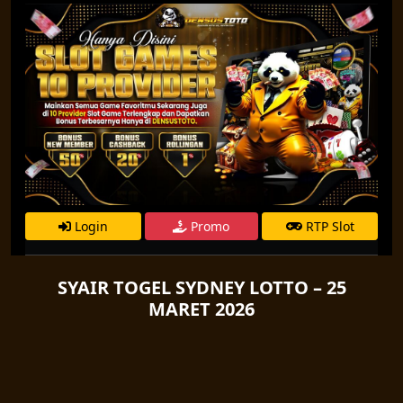
Login
Promo
RTP Slot
SYAIR TOGEL SYDNEY LOTTO – 25
MARET 2026