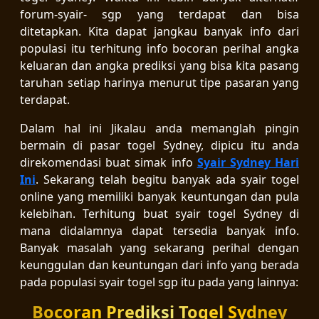
forum-syair- sgp yang terdapat dan bisa
ditetapkan. Kita dapat jangkau banyak info dari
populasi itu terhitung info bocoran perihal angka
keluaran dan angka prediksi yang bisa kita pasang
taruhan setiap harinya menurut tipe pasaran yang
terdapat.
Dalam hal ini Jikalau anda memanglah pingin
bermain di pasar togel Sydney, dipicu itu anda
direkomendasi buat simak info
Syair Sydney Hari
Ini
. Sekarang telah begitu banyak ada syair togel
online yang memiliki banyak keuntungan dan pula
kelebihan. Terhitung buat syair togel Sydney di
mana didalamnya dapat tersedia banyak info.
Banyak masalah yang sekarang perihal dengan
keunggulan dan keuntungan dari info yang berada
pada populasi syair togel sgp itu pada yang lainnya:
Bocoran Prediksi Togel Sydney