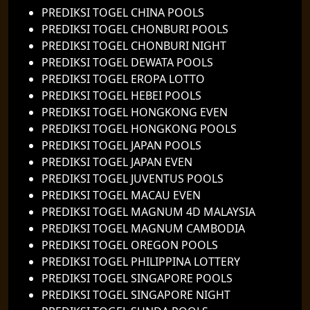
PREDIKSI TOGEL CHINA POOLS
PREDIKSI TOGEL CHONBURI POOLS
PREDIKSI TOGEL CHONBURI NIGHT
PREDIKSI TOGEL DEWATA POOLS
PREDIKSI TOGEL EROPA LOTTO
PREDIKSI TOGEL HEBEI POOLS
PREDIKSI TOGEL HONGKONG EVEN
PREDIKSI TOGEL HONGKONG POOLS
PREDIKSI TOGEL JAPAN POOLS
PREDIKSI TOGEL JAPAN EVEN
PREDIKSI TOGEL JUVENTUS POOLS
PREDIKSI TOGEL MACAU EVEN
PREDIKSI TOGEL MAGNUM 4D MALAYSIA
PREDIKSI TOGEL MAGNUM CAMBODIA
PREDIKSI TOGEL OREGON POOLS
PREDIKSI TOGEL PHILIPPINA LOTTERY
PREDIKSI TOGEL SINGAPORE POOLS
PREDIKSI TOGEL SINGAPORE NIGHT