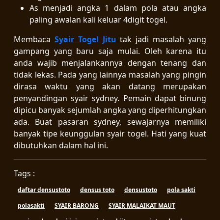
As menjadi angka 1 dalam pola atau angka
paling awalan kali keluar 4digit togel.
Membaca
Syair Togel Jitu
tak jadi masalah yang
gampang yang baru saja mulai. Oleh karena itu
anda wajib menjalankannya dengan tenang dan
tidak lekas. Pada yang lainnya masalah yang pingin
dirasa waktu yang akan datang merupakan
penyandingan syair sydney. Pemain dapat binung
dipicu banyak sejumlah angka yang diperhitungkan
ada. Buat pasaran sydney, sewajarnya memiliki
banyak tipe keunggulan syair togel. Hati yang kuat
dibutuhkan dalam hal ini.
Tags :
daftar densustoto
densus toto
densustoto
pola sakti
polasakti
SYAIR BARONG
SYAIR MALAIKAT MAUT