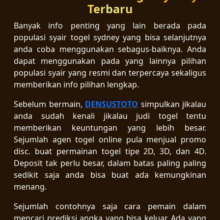
Terbaru
Banyak info penting yang lain berada pada
populasi syair togel sydney yang bisa selanjutnya
anda coba menggunakan sebagus-baiknya. Anda
dapat menggunakan pada yang lainnya pilihan
populasi syair yang resmi dan terpercaya sekaligus
memberikan info pilihan lengkap.
Sebelum bermain,
DENSUSTOTO
simpulkan jikalau
anda sudah kenali jikalau judi togel tentu
memberikan keuntungan yang lebih besar.
Sejumlah agen togel online pula menjual promo
disc. buat permainan togel tipe 2D, 3D, dan 4D.
Deposit tak perlu besar, dalam batas paling paling
sedikit saja anda bisa buat ada kemungkinan
menang.
Sejumlah contohnya saja cara pemain dalam
mencari prediksi angka yang bisa keluar. Ada yang