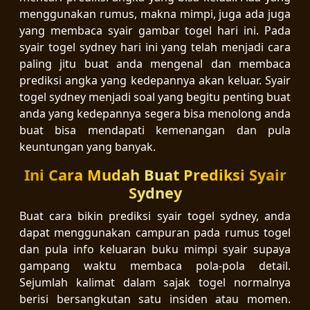
menggunakan rumus, makna mimpi, juga ada juga
yang membaca syair gambar togel hari ini. Pada
syair togel sydney hari ini yang telah menjadi cara
paling jitu buat anda mengenal dan membaca
prediksi angka yang kedepannya akan keluar. Syair
togel sydney menjadi soal yang begitu penting buat
anda yang kedepannya segera bisa menolong anda
buat bisa mendapati kemenangan dan pula
keuntungan yang banyak.
Ini Cara Mudah Buat Prediksi Syair
Sydney
Buat cara bikin prediksi syair togel sydney, anda
dapat menggunakan campuran pada rumus togel
dan pula info keluaran buku mimpi syair supaya
gampang waktu membaca pola-pola detail.
Sejumlah kalimat dalam sajak togel normalnya
berisi bersangkutan satu insiden atau momen.