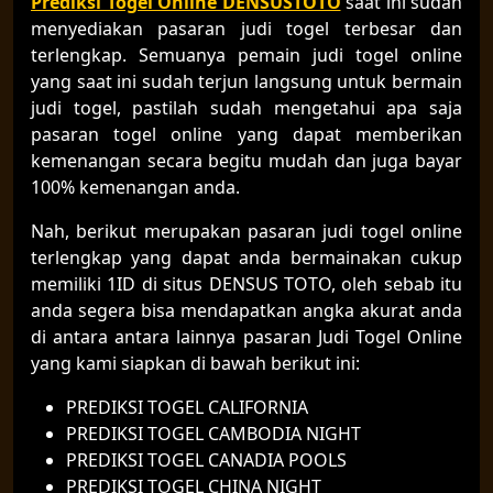
Prediksi Togel Online DENSUSTOTO
saat ini sudah
menyediakan pasaran judi togel terbesar dan
terlengkap. Semuanya pemain judi togel online
yang saat ini sudah terjun langsung untuk bermain
judi togel, pastilah sudah mengetahui apa saja
pasaran togel online yang dapat memberikan
kemenangan secara begitu mudah dan juga bayar
100% kemenangan anda.
Nah, berikut merupakan pasaran judi togel online
terlengkap yang dapat anda bermainakan cukup
memiliki 1ID di situs DENSUS TOTO, oleh sebab itu
anda segera bisa mendapatkan angka akurat anda
di antara antara lainnya pasaran Judi Togel Online
yang kami siapkan di bawah berikut ini:
PREDIKSI TOGEL CALIFORNIA
PREDIKSI TOGEL CAMBODIA NIGHT
PREDIKSI TOGEL CANADIA POOLS
PREDIKSI TOGEL CHINA NIGHT