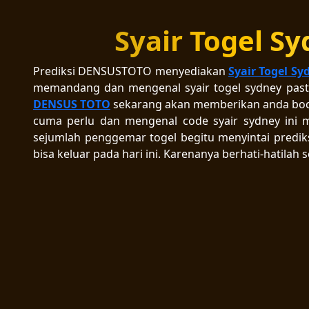
Syair Togel S
Prediksi DENSUSTOTO menyediakan
Syair Togel Sy
memandang dan mengenal syair togel sydney pastila
DENSUS TOTO
sekarang akan memberikan anda bocor
cuma perlu dan mengenal code syair sydney ini me
sejumlah penggemar togel begitu menyintai prediksi
bisa keluar pada hari ini. Karenanya berhati-hatilah