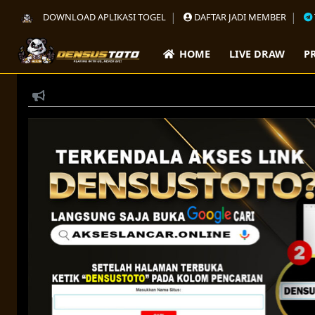
DOWNLOAD APLIKASI TOGEL
DAFTAR JADI MEMBER
HOME
LIVE DRAW
P