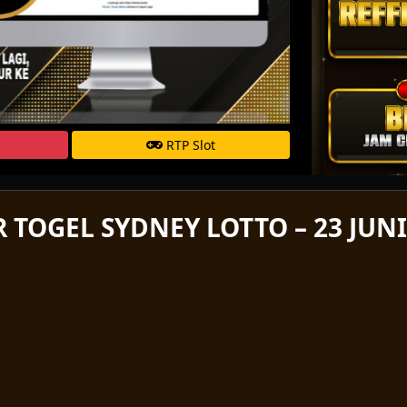
RTP Slot
R TOGEL SYDNEY LOTTO – 23 JUNI