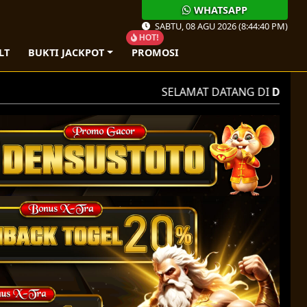
WHATSAPP
SABTU, 08 AGU 2026 (
8:44:41 PM
)
LT
BUKTI JACKPOT
PROMOSI
SELAMAT DATANG DI
DENSUSTO