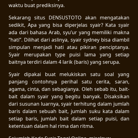
waktu buat prediksinya.
Sekarang situs DENSUSTOTO akan mengatakan
sedikit, Apa yang bisa diperjelas syair? Kata syair
ada dari bahasa Arab, syu’ur yang memiliki makna
“hati”. Dilihat dari aslinya, syair sydney bisa diambil
simpulan menjadi hati atau pikiran penciptanya.
Syair merupakan type puisi lama yang setiap
baitnya terdiri dalam 4 larik (baris) yang serupa.
Syair dipakai buat melukiskan satu soal yang
panjang contohnya perihal satu cerita, saran,
agama, cinta, dan sebagianya. Oleh sebab itu, bait-
bait dalam syair yang begitu banyak. Disaksikan
dari susunan luarnya, syair terhitung dalam jumlah
baris dalam sebuah bait, jumlah suku kata dalam
setiap baris, jumlah bait dalam setiap puisi, dan
ketentuan dalam hal rima dan ritma.