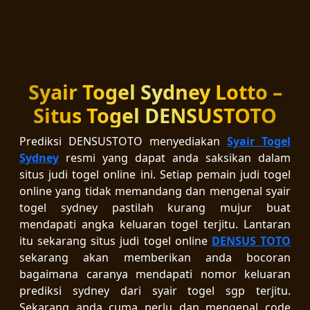
Syair Togel Sydney Lotto –
Situs Togel DENSUSTOTO
Prediksi DENSUSTOTO menyediakan
Syair Togel
Sydney
resmi yang dapat anda saksikan dalam
situs judi togel online ini. Setiap pemain judi togel
online yang tidak memandang dan mengenal syair
togel sydney pastilah kurang mujur buat
mendapati angka keluaran togel terjitu. Lantaran
itu sekarang situs judi togel online
DENSUS TOTO
sekarang akan memberikan anda bocoran
bagaimana caranya mendapati nomor keluaran
prediksi sydney dari syair togel sgp terjitu.
Sekarang anda cuma perlu dan mengenal code