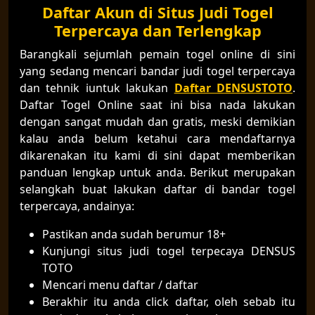
Daftar Akun di Situs Judi Togel
Terpercaya dan Terlengkap
Barangkali sejumlah pemain togel online di sini
yang sedang mencari bandar judi togel terpercaya
dan tehnik iuntuk lakukan
Daftar DENSUSTOTO
.
Daftar Togel Online saat ini bisa nada lakukan
dengan sangat mudah dan gratis, meski demikian
kalau anda belum ketahui cara mendaftarnya
dikarenakan itu kami di sini dapat memberikan
panduan lengkap untuk anda. Berikut merupakan
selangkah buat lakukan daftar di bandar togel
terpercaya, andainya:
Pastikan anda sudah berumur 18+
Kunjungi situs judi togel terpecaya DENSUS
TOTO
Mencari menu daftar / daftar
Berakhir itu anda click daftar, oleh sebab itu