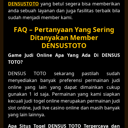
DENSUSTOTO
yang betul segera bisa memberikan
anda sebuah layanan dan juga fasilitas terbaik bila
sudah menjadi member kami.
FAQ – Pertanyaan Yang Sering
Ditanyakan Member
DENSUSTOTO
Game Judi Online Apa Yang Ada Di DENSUS
TOTO?
DENSUS TOTO sekarang pastilah sudah
menyediakan banyak preferensi permainan judi
online yang lain yang dapat dimainkan cukup
gunakan 1 id saja. Permainan yang kami siapkan
kecuali judi togel online merupakan permainan judi
slot online, judi live casino online dan masih banyak
yang lain lainnya.
Apa Situs Togel DENSUS TOTO Terpercaya dan