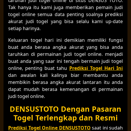
taruhan judi togel online di situs DENSUS TOTO.
Tak hanya itu kami juga memberikan pemain judi
togel online semua data penting soalnya prediksi
akurat judi togel yang bisa selalu kami up-date
setiap harinya.
Keluaran togel hari ini demikian memiliki fungsi
buat anda berasa angka akurat yang bisa anda
taruhkan di permainan judi togel online. menjadi
buat anda yang saar ini tengah bermain judi togel
online, penting buat tahu
Prediksi Togel Hari Ini
dan awalan kali kalinya biar membantu anda
membikin berasa angka akurat lantaran itu anda
dapat mudah berasa kemenangan di permainan
judi togel online.
DENSUSTOTO Dengan Pasaran
Togel Terlengkap dan Resmi
Prediksi Togel Online DENSUSTOTO
saat ini sudah