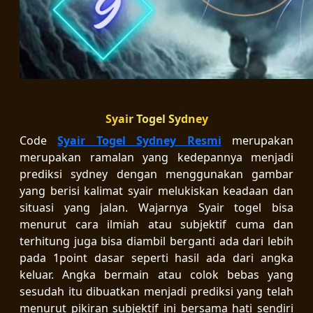
Syair Togel Sydney
Code
Syair Togel Sydney Resmi
merupakan
merupakan ramalan yang kedepannya menjadi
prediksi sydney dengan menggunakan gambar
yang berisi kalimat syair melukiskan keadaan dan
situasi yang jalan. Wajarnya Syair togel bisa
menurut cara ilmiah atau subjektif cuma dan
terhitung juga bisa diambil berganti ada dari lebih
pada 1point dasar seperti hasil ada dari angka
keluar. Angka bermain atau colok bebas yang
sesudah itu dibuatkan menjadi prediksi yang telah
menurut pikiran subjektif ini bersama hati sendiri