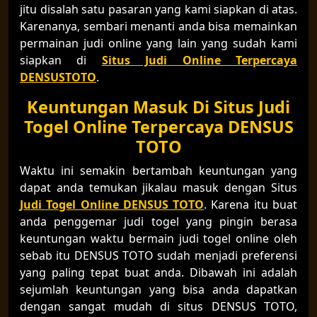
jitu disalah satu pasaran yang kami siapkan di atas.
Karenanya, sembari menanti anda bisa memainkan
permainan judi online yang lain yang sudah kami
siapkan di
Situs Judi Online Terpercaya
DENSUSTOTO
.
Keuntungan Masuk Di Situs Judi
Togel Online Terpercaya DENSUS
TOTO
Waktu ini semakin bertambah keuntungan yang
dapat anda temukan jikalau masuk dengan Situs
Judi Togel Online DENSUS TOTO
. Karena itu buat
anda penggemar judi togel yang pingin berasa
keuntungan waktu bermain judi togel online oleh
sebab itu DENSUS TOTO sudah menjadi preferensi
yang paling tepat buat anda. Dibawah ini adalah
sejumlah keuntungan yang bisa anda dapatkan
dengan sangat mudah di situs DENSUS TOTO,