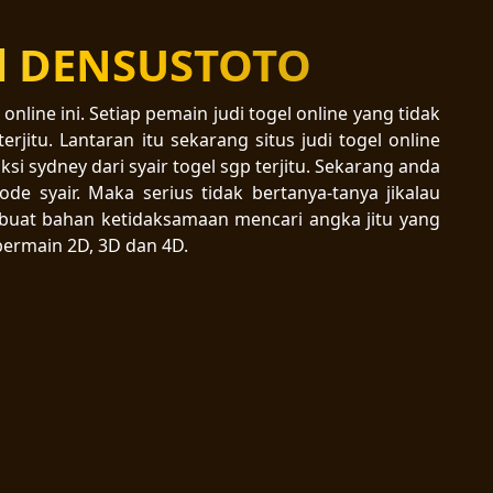
gel DENSUSTOTO
nline ini. Setiap pemain judi togel online yang tidak
itu. Lantaran itu sekarang situs judi togel online
sydney dari syair togel sgp terjitu. Sekarang anda
e syair. Maka serius tidak bertanya-tanya jikalau
ai buat bahan ketidaksamaan mencari angka jitu yang
 bermain 2D, 3D dan 4D.