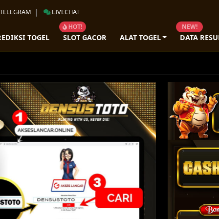
TELEGRAM
LIVECHAT
REDIKSI TOGEL
SLOT GACOR
ALAT TOGEL
DATA RESU