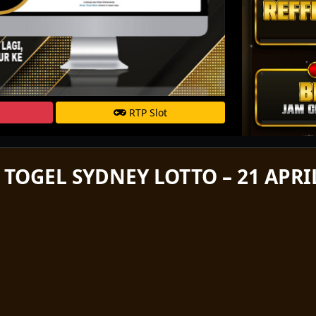
RTP Slot
 TOGEL SYDNEY LOTTO – 21 APRI