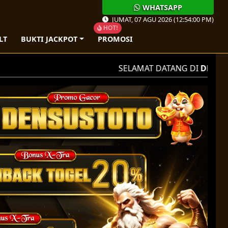
WHATSAPP
JUMAT, 07 AGU 2026 (
12:54:01 PM
)
LT
BUKTI JACKPOT
PROMOSI
SELAMAT DATANG DI
DENSUSTO