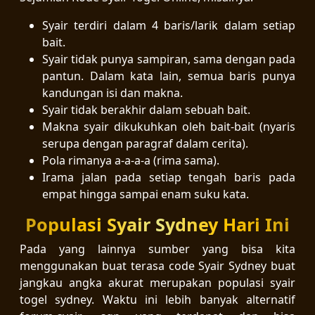
Syair terdiri dalam 4 baris/larik dalam setiap
bait.
Syair tidak punya sampiran, sama dengan pada
pantun. Dalam kata lain, semua baris punya
kandungan isi dan makna.
Syair tidak berakhir dalam sebuah bait.
Makna syair dikukuhkan oleh bait-bait (nyaris
serupa dengan paragraf dalam cerita).
Pola rimanya a-a-a-a (rima sama).
Irama jalan pada setiap tengah baris pada
empat hingga sampai enam suku kata.
Populasi Syair Sydney Hari Ini
Pada yang lainnya sumber yang bisa kita
menggunakan buat terasa code Syair Sydney buat
jangkau angka akurat merupakan populasi syair
togel sydney. Waktu ini lebih banyak alternatif