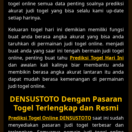
togel online semua data penting soalnya prediksi
akurat judi togel yang bisa selalu kami up-date
setiap harinya.
Keluaran togel hari ini demikian memiliki fungsi
buat anda berasa angka akurat yang bisa anda
taruhkan di permainan judi togel online. menjadi
buat anda yang saar ini tengah bermain judi togel
online, penting buat tahu
Prediksi Togel Hari Ini
dan awalan kali kalinya biar membantu anda
membikin berasa angka akurat lantaran itu anda
dapat mudah berasa kemenangan di permainan
judi togel online.
DENSUSTOTO Dengan Pasaran
Togel Terlengkap dan Resmi
Prediksi Togel Online DENSUSTOTO
saat ini sudah
menyediakan pasaran judi togel terbesar dan
terlengkap. Semuanya pemain judi togel online