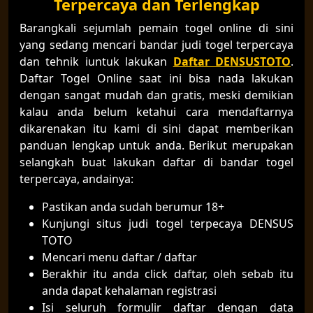
Terpercaya dan Terlengkap
Barangkali sejumlah pemain togel online di sini
yang sedang mencari bandar judi togel terpercaya
dan tehnik iuntuk lakukan
Daftar DENSUSTOTO
.
Daftar Togel Online saat ini bisa nada lakukan
dengan sangat mudah dan gratis, meski demikian
kalau anda belum ketahui cara mendaftarnya
dikarenakan itu kami di sini dapat memberikan
panduan lengkap untuk anda. Berikut merupakan
selangkah buat lakukan daftar di bandar togel
terpercaya, andainya:
Pastikan anda sudah berumur 18+
Kunjungi situs judi togel terpecaya DENSUS
TOTO
Mencari menu daftar / daftar
Berakhir itu anda click daftar, oleh sebab itu
anda dapat kehalaman registrasi
Isi seluruh formulir daftar dengan data