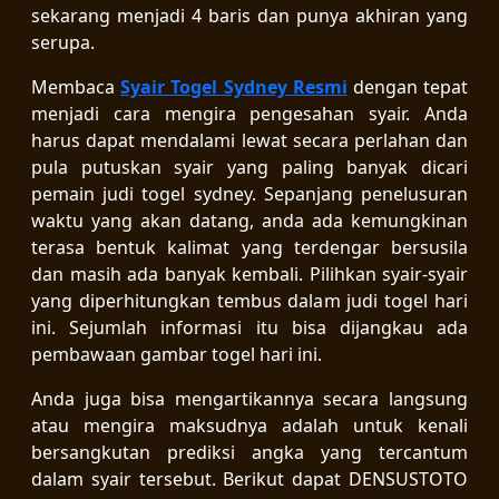
sekarang menjadi 4 baris dan punya akhiran yang
serupa.
Membaca
Syair Togel Sydney Resmi
dengan tepat
menjadi cara mengira pengesahan syair. Anda
harus dapat mendalami lewat secara perlahan dan
pula putuskan syair yang paling banyak dicari
pemain judi togel sydney. Sepanjang penelusuran
waktu yang akan datang, anda ada kemungkinan
terasa bentuk kalimat yang terdengar bersusila
dan masih ada banyak kembali. Pilihkan syair-syair
yang diperhitungkan tembus dalam judi togel hari
ini. Sejumlah informasi itu bisa dijangkau ada
pembawaan gambar togel hari ini.
Anda juga bisa mengartikannya secara langsung
atau mengira maksudnya adalah untuk kenali
bersangkutan prediksi angka yang tercantum
dalam syair tersebut. Berikut dapat DENSUSTOTO