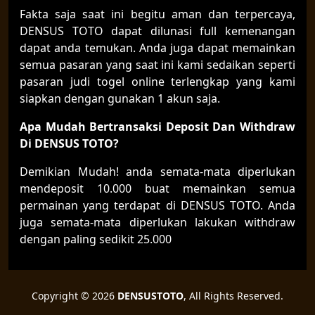
Fakta saja saat ini begitu aman dan terpercaya,
DENSUS TOTO dapat dilunasi full kemenangan
dapat anda temukan. Anda juga dapat memainkan
semua pasaran yang saat ini kami sedaikan seperti
pasaran judi togel online terlengkap yang kami
siapkan dengan gunakan 1 akun saja.
Apa Mudah
Bert
ransaksi Deposit Dan Withdraw
Di DENSUS TOTO?
Demikian Mudah! anda semata-mata diperlukan
mendeposit 10.000 buat memainkan semua
permainan yang terdapat di DENSUS TOTO. Anda
juga semata-mata diperlukan lakukan withdraw
dengan paling sedikit 25.000
Copyright © 2026
DENSUSTOTO
, All Rights Reserved.