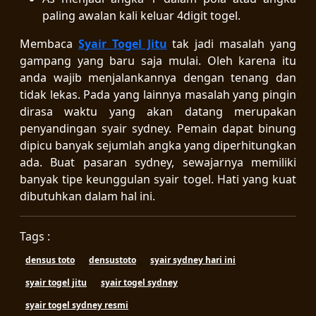
paling awalan kali keluar 4digit togel.
Membaca
Syair Togel Jitu
tak jadi masalah yang
gampang yang baru saja mulai. Oleh karena itu
anda wajib menjalankannya dengan tenang dan
tidak lekas. Pada yang lainnya masalah yang pingin
dirasa waktu yang akan datang merupakan
penyandingan syair sydney. Pemain dapat binung
dipicu banyak sejumlah angka yang diperhitungkan
ada. Buat pasaran sydney, sewajarnya memiliki
banyak tipe keunggulan syair togel. Hati yang kuat
dibutuhkan dalam hal ini.
Tags :
densus toto
densustoto
syair sydney hari ini
syair togel jitu
syair togel sydney
syair togel sydney resmi