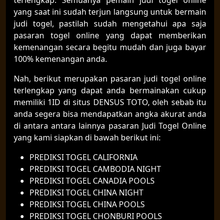
yang saat ini sudah terjun langsung untuk bermain
judi togel, pastilah sudah mengetahui apa saja
pasaran togel online yang dapat memberikan
kemenangan secara begitu mudah dan juga bayar
100% kemenangan anda.
Nah, berikut merupakan pasaran judi togel online
terlengkap yang dapat anda bermainakan cukup
memiliki 1ID di situs DENSUS TOTO, oleh sebab itu
anda segera bisa mendapatkan angka akurat anda
di antara antara lainnya pasaran Judi Togel Online
yang kami siapkan di bawah berikut ini:
PREDIKSI TOGEL CALIFORNIA
PREDIKSI TOGEL CAMBODIA NIGHT
PREDIKSI TOGEL CANADIA POOLS
PREDIKSI TOGEL CHINA NIGHT
PREDIKSI TOGEL CHINA POOLS
PREDIKSI TOGEL CHONBURI POOLS