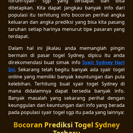
forum-syair- sgp yang terdapat dan bisa
ditetapkan. Kita dapat jangkau banyak info dari
populasi itu terhitung info bocoran perihal angka
keluaran dan angka prediksi yang bisa kita pasang
taruhan setiap harinya menurut tipe pasaran yang
terdapat.
Dalam hal ini Jikalau anda memanglah pingin
bermain di pasar togel Sydney, dipicu itu anda
direkomendasi buat simak info
Syair Sydney Hari
Ini
. Sekarang telah begitu banyak ada syair togel
online yang memiliki banyak keuntungan dan pula
kelebihan. Terhitung buat syair togel Sydney di
mana didalamnya dapat tersedia banyak info.
Banyak masalah yang sekarang perihal dengan
keunggulan dan keuntungan dari info yang berada
pada populasi syair togel sgp itu pada yang lainnya:
Bocoran Prediksi Togel Sydney
Terbaru