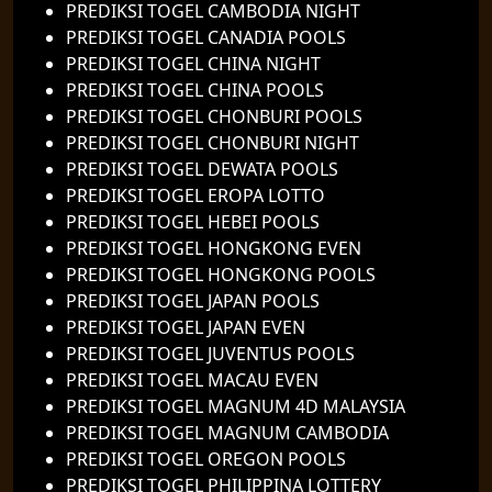
PREDIKSI TOGEL CAMBODIA NIGHT
PREDIKSI TOGEL CANADIA POOLS
PREDIKSI TOGEL CHINA NIGHT
PREDIKSI TOGEL CHINA POOLS
PREDIKSI TOGEL CHONBURI POOLS
PREDIKSI TOGEL CHONBURI NIGHT
PREDIKSI TOGEL DEWATA POOLS
PREDIKSI TOGEL EROPA LOTTO
PREDIKSI TOGEL HEBEI POOLS
PREDIKSI TOGEL HONGKONG EVEN
PREDIKSI TOGEL HONGKONG POOLS
PREDIKSI TOGEL JAPAN POOLS
PREDIKSI TOGEL JAPAN EVEN
PREDIKSI TOGEL JUVENTUS POOLS
PREDIKSI TOGEL MACAU EVEN
PREDIKSI TOGEL MAGNUM 4D MALAYSIA
PREDIKSI TOGEL MAGNUM CAMBODIA
PREDIKSI TOGEL OREGON POOLS
PREDIKSI TOGEL PHILIPPINA LOTTERY