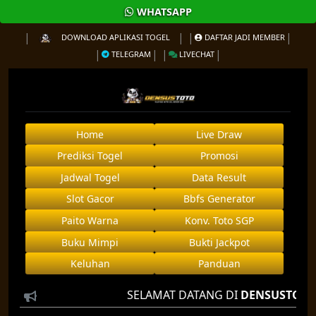
WHATSAPP
DOWNLOAD APLIKASI TOGEL
DAFTAR JADI MEMBER
TELEGRAM
LIVECHAT
Home
Live Draw
Prediksi Togel
Promosi
Jadwal Togel
Data Result
Slot Gacor
Bbfs Generator
Paito Warna
Konv. Toto SGP
Buku Mimpi
Bukti Jackpot
Keluhan
Panduan
SELAMAT DATANG DI
DENSUSTOTO
AGE