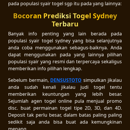
pada populasi syair togel sgp itu pada yang lainnya:
Bocoran Prediksi Togel Sydney
Terbaru
Banyak info penting yang lain berada pada
populasi syair togel sydney yang bisa selanjutnya
anda coba menggunakan sebagus-baiknya. Anda
dapat menggunakan pada yang lainnya pilihan
populasi syair yang resmi dan terpercaya sekaligus
memberikan info pilihan lengkap.
Sebelum bermain,
DENSUSTOTO
simpulkan jikalau
anda sudah kenali jikalau judi togel tentu
memberikan keuntungan yang lebih besar.
Sejumlah agen togel online pula menjual promo
disc. buat permainan togel tipe 2D, 3D, dan 4D.
Deposit tak perlu besar, dalam batas paling paling
sedikit saja anda bisa buat ada kemungkinan
menang.