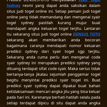
Sydney
resmi yang dapat anda saksikan dalam
situs judi togel online ini. Setiap pemain judi togel
online yang tidak memandang dan mengenal syair
togel sydney pastilah kurang mujur buat
mendapati angka keluaran togel terjitu. Lantaran
itu sekarang situs judi togel online
DENSUS TOTO
sekarang akan memberikan anda bocoran
bagaimana caranya mendapati nomor keluaran
prediksi sydney dari syair togel sgp terjitu.
Sekarang anda cuma perlu dan mengenal code
syair sydney ini merupakan prediksi sydney yang
dituang terdapat sifat code syair. Maka serius tidak
bertanya-tanya jikalau sejumlah penggemar togel
begitu menyintai prediksi syair togel ini. Buat
prediksi syair sydney dapat dipakai buat bahan
ketidaksamaan mencari angka jitu yang bisa keluar
pada hari ini. Karenanya berhati-hatilah selalu pada
setiap terdapat dipicu di situ dapat anda angka