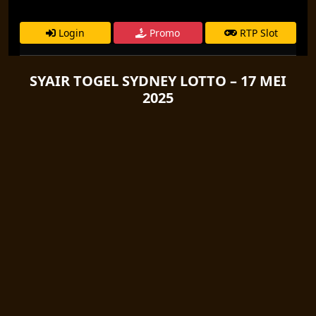
Login
Promo
RTP Slot
SYAIR TOGEL SYDNEY LOTTO – 17 MEI
2025