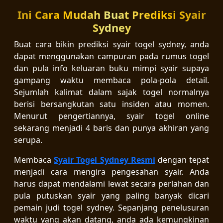
Ini Cara Mudah Buat Prediksi Syair
Sydney
Buat cara bikin prediksi syair togel sydney, anda
dapat menggunakan campuran pada rumus togel
dan pula info keluaran buku mimpi syair supaya
gampang waktu membaca pola-pola detail.
Sejumlah kalimat dalam sajak togel normalnya
berisi bersangkutan satu insiden atau momen.
Menurut pengertiannya, syair togel online
sekarang menjadi 4 baris dan punya akhiran yang
serupa.
Membaca
Syair Togel Sydney Resmi
dengan tepat
menjadi cara mengira pengesahan syair. Anda
harus dapat mendalami lewat secara perlahan dan
pula putuskan syair yang paling banyak dicari
pemain judi togel sydney. Sepanjang penelusuran
waktu yang akan datang, anda ada kemungkinan