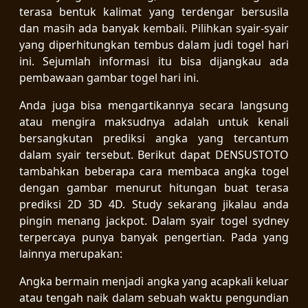
terasa bentuk kalimat yang terdengar bersusila
dan masih ada banyak kembali. Pilihkan syair-syair
yang diperhitungkan tembus dalam judi togel hari
ini. Sejumlah informasi itu bisa dijangkau ada
pembawaan gambar togel hari ini.
Anda juga bisa mengartikannya secara langsung
atau mengira maksudnya adalah untuk kenali
bersangkutan prediksi angka yang tercantum
dalam syair tersebut. Berikut dapat DENSUSTOTO
tambahkan beberapa cara membaca angka togel
dengan gambar menurut hitungan buat terasa
prediksi 2D 3D 4D. Study sekarang jikalau anda
pingin menang jackpot. Dalam syair togel sydney
terpercaya punya banyak pengertian. Pada yang
lainnya merupakan:
Angka bermain menjadi angka yang acapkali keluar
atau tengah naik dalam sebuah waktu pengundian