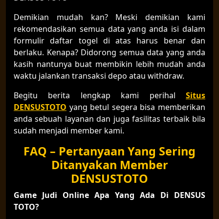
Demikian mudah kan? Meski demikian kami
rekomendasikan semua data yang anda isi dalam
formulir daftar togel di atas harus benar dan
berlaku. Kenapa? Didorong semua data yang anda
kasih nantunya buat membikin lebih mudah anda
waktu jalankan transaksi depo atau withdraw.
Begitu berita lengkap kami perihal
Situs
DENSUSTOTO
yang betul segera bisa memberikan
anda sebuah layanan dan juga fasilitas terbaik bila
sudah menjadi member kami.
FAQ – Pertanyaan Yang Sering
Ditanyakan Member
DENSUSTOTO
Game Judi Online Apa Yang Ada Di DENSUS
TOTO?