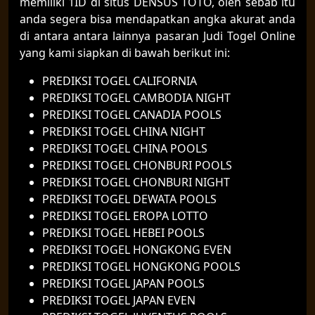
memiliki 1ID di situs DENSUS TOTO, oleh sebab itu
anda segera bisa mendapatkan angka akurat anda
di antara antara lainnya pasaran Judi Togel Online
yang kami siapkan di bawah berikut ini:
PREDIKSI TOGEL CALIFORNIA
PREDIKSI TOGEL CAMBODIA NIGHT
PREDIKSI TOGEL CANADIA POOLS
PREDIKSI TOGEL CHINA NIGHT
PREDIKSI TOGEL CHINA POOLS
PREDIKSI TOGEL CHONBURI POOLS
PREDIKSI TOGEL CHONBURI NIGHT
PREDIKSI TOGEL DEWATA POOLS
PREDIKSI TOGEL EROPA LOTTO
PREDIKSI TOGEL HEBEI POOLS
PREDIKSI TOGEL HONGKONG EVEN
PREDIKSI TOGEL HONGKONG POOLS
PREDIKSI TOGEL JAPAN POOLS
PREDIKSI TOGEL JAPAN EVEN