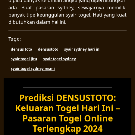
dipicu banyak sejumlah angka yang diperhitungkan
ada. Buat pasaran sydney, sewajarnya memiliki
banyak tipe keunggulan syair togel. Hati yang kuat
dibutuhkan dalam hal ini.
Tags :
densus toto
densustoto
syair sydney hari ini
syair togel jitu
syair togel sydney
syair togel sydney resmi
Prediksi DENSUSTOTO:
Keluaran Togel Hari Ini –
Pasaran Togel Online
Terlengkap 2024