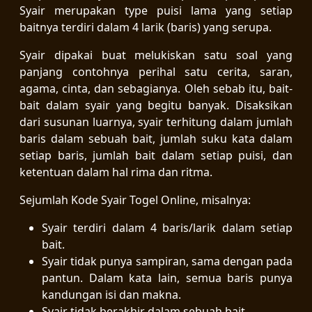
Syair merupakan type puisi lama yang setiap
baitnya terdiri dalam 4 larik (baris) yang serupa.
Syair dipakai buat melukiskan satu soal yang
panjang contohnya perihal satu cerita, saran,
agama, cinta, dan sebagianya. Oleh sebab itu, bait-
bait dalam syair yang begitu banyak. Disaksikan
dari susunan luarnya, syair terhitung dalam jumlah
baris dalam sebuah bait, jumlah suku kata dalam
setiap baris, jumlah bait dalam setiap puisi, dan
ketentuan dalam hal rima dan ritma.
Sejumlah Kode Syair Togel Online, misalnya:
Syair terdiri dalam 4 baris/larik dalam setiap
bait.
Syair tidak punya sampiran, sama dengan pada
pantun. Dalam kata lain, semua baris punya
kandungan isi dan makna.
Syair tidak berakhir dalam sebuah bait.