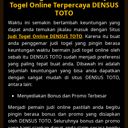
Togel Online Terpercaya DENSUS
TOTO
Waktu ini semakin bertambah keuntungan yang
dapat anda temukan jikalau masuk dengan Situs
Judi Togel Online DENSUS TOTO
. Karena itu buat
anda penggemar judi togel yang pingin berasa
keuntungan waktu bermain judi togel online oleh
sebab itu DENSUS TOTO sudah menjadi preferensi
yang paling tepat buat anda. Dibawah ini adalah
sejumlah keuntungan yang bisa anda dapatkan
dengan sangat mudah di situs DENSUS TOTO,
antara lain:
Menyediakan Bonus dan Promo Terbesar
Menjadi pemain judi online pastilah anda begitu
pingin berasa bonus dan promo yang disiapkan
oleh DENSUS TOTO. Seluruhnya bonus dan promo
yang kami siapkan dapat anda claim secara begitu