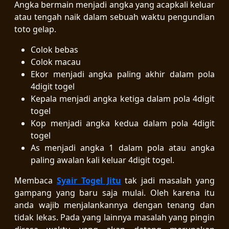
Angka bermain menjadi angka yang acapkali keluar
atau tengah naik dalam sebuah waktu pengundian
toto gelap.
Colok bebas
Colok macau
Ekor menjadi angka paling akhir dalam pola
4digit togel
Kepala menjadi angka ketiga dalam pola 4digit
togel
Kop menjadi angka kedua dalam pola 4digit
togel
As menjadi angka 1 dalam pola atau angka
paling awalan kali keluar 4digit togel.
Membaca
Syair Togel Jitu
tak jadi masalah yang
gampang yang baru saja mulai. Oleh karena itu
anda wajib menjalankannya dengan tenang dan
tidak lekas. Pada yang lainnya masalah yang pingin