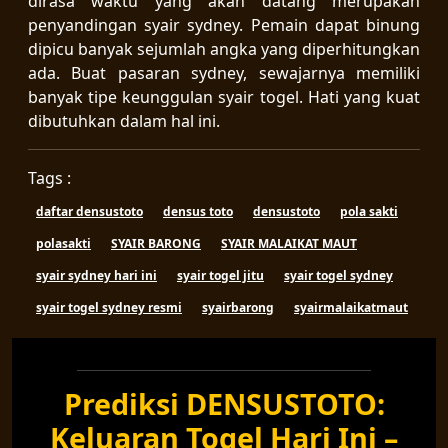
dirasa waktu yang akan datang merupakan
penyandingan syair sydney. Pemain dapat binung
dipicu banyak sejumlah angka yang diperhitungkan
ada. Buat pasaran sydney, sewajarnya memiliki
banyak tipe keunggulan syair togel. Hati yang kuat
dibutuhkan dalam hal ini.
Tags :
daftar densustoto
densus toto
densustoto
pola sakti
polasakti
SYAIR BARONG
SYAIR MALAIKAT MAUT
syair sydney hari ini
syair togel jitu
syair togel sydney
syair togel sydney resmi
syairbarong
syairmalaikatmaut
Prediksi DENSUSTOTO:
Keluaran Togel Hari Ini –