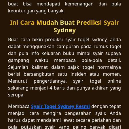
buat bisa mendapati kemenangan dan pula
keuntungan yang banyak.
Ini Cara Mudah Buat Prediksi Syair
Sydney
Buat cara bikin prediksi syair togel sydney, anda
dapat menggunakan campuran pada rumus togel
dan pula info keluaran buku mimpi syair supaya
gampang waktu membaca pola-pola detail.
Sejumlah kalimat dalam sajak togel normalnya
berisi bersangkutan satu insiden atau momen.
Menurut pengertiannya, syair togel online
sekarang menjadi 4 baris dan punya akhiran yang
serupa.
Membaca
Syair Togel Sydney Resmi
dengan tepat
menjadi cara mengira pengesahan syair. Anda
harus dapat mendalami lewat secara perlahan dan
pula putuskan syair yang paling banyak dicari