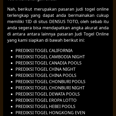
Nah, berikut merupakan pasaran judi togel online
terlengkap yang dapat anda bermainakan cukup
memiliki 1ID di situs DENSUS TOTO, oleh sebab itu
anda segera bisa mendapatkan angka akurat anda
di antara antara lainnya pasaran Judi Togel Online
yang kami siapkan di bawah berikut ini:
PREDIKSI TOGEL CALIFORNIA
PREDIKSI TOGEL CAMBODIA NIGHT
PREDIKSI TOGEL CANADIA POOLS
PREDIKSI TOGEL CHINA NIGHT
PREDIKSI TOGEL CHINA POOLS
PREDIKSI TOGEL CHONBURI POOLS
PREDIKSI TOGEL CHONBURI NIGHT
PREDIKSI TOGEL DEWATA POOLS
PREDIKSI TOGEL EROPA LOTTO
PREDIKSI TOGEL HEBEI POOLS
PREDIKSI TOGEL HONGKONG EVEN