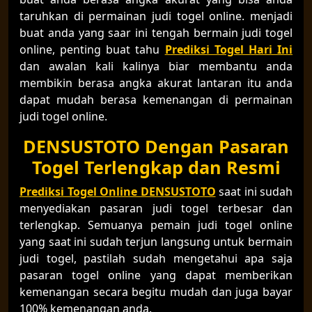
taruhkan di permainan judi togel online. menjadi
buat anda yang saar ini tengah bermain judi togel
online, penting buat tahu
Prediksi Togel Hari Ini
dan awalan kali kalinya biar membantu anda
membikin berasa angka akurat lantaran itu anda
dapat mudah berasa kemenangan di permainan
judi togel online.
DENSUSTOTO Dengan Pasaran
Togel Terlengkap dan Resmi
Prediksi Togel Online DENSUSTOTO
saat ini sudah
menyediakan pasaran judi togel terbesar dan
terlengkap. Semuanya pemain judi togel online
yang saat ini sudah terjun langsung untuk bermain
judi togel, pastilah sudah mengetahui apa saja
pasaran togel online yang dapat memberikan
kemenangan secara begitu mudah dan juga bayar
100% kemenangan anda.