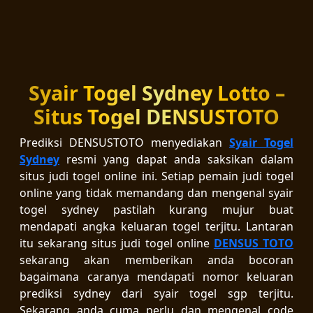
Syair Togel Sydney Lotto –
Situs Togel DENSUSTOTO
Prediksi DENSUSTOTO menyediakan
Syair Togel
Sydney
resmi yang dapat anda saksikan dalam
situs judi togel online ini. Setiap pemain judi togel
online yang tidak memandang dan mengenal syair
togel sydney pastilah kurang mujur buat
mendapati angka keluaran togel terjitu. Lantaran
itu sekarang situs judi togel online
DENSUS TOTO
sekarang akan memberikan anda bocoran
bagaimana caranya mendapati nomor keluaran
prediksi sydney dari syair togel sgp terjitu.
Sekarang anda cuma perlu dan mengenal code