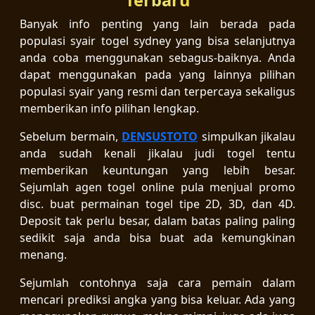
Banyak info penting yang lain berada pada
populasi syair togel sydney yang bisa selanjutnya
anda coba menggunakan sebagus-baiknya. Anda
dapat menggunakan pada yang lainnya pilihan
populasi syair yang resmi dan terpercaya sekaligus
memberikan info pilihan lengkap.
Sebelum bermain,
DENSUSTOTO
simpulkan jikalau
anda sudah kenali jikalau judi togel tentu
memberikan keuntungan yang lebih besar.
Sejumlah agen togel online pula menjual promo
disc. buat permainan togel tipe 2D, 3D, dan 4D.
Deposit tak perlu besar, dalam batas paling paling
sedikit saja anda bisa buat ada kemungkinan
menang.
Sejumlah contohnya saja cara pemain dalam
mencari prediksi angka yang bisa keluar. Ada yang