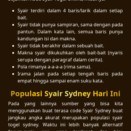
Syair terdiri dalam 4 baris/larik dalam setiap
bait.
Syair tidak punya sampiran, sama dengan pada
pantun. Dalam kata lain, semua baris punya
kandungan isi dan makna.
Syair tidak berakhir dalam sebuah bait.
Makna syair dikukuhkan oleh bait-bait (nyaris
serupa dengan paragraf dalam cerita).
Pola rimanya a-a-a-a (rima sama).
Irama jalan pada setiap tengah baris pada
empat hingga sampai enam suku kata.
Populasi Syair Sydney Hari Ini
Pada yang lainnya sumber yang bisa kita
menggunakan buat terasa code Syair Sydney buat
jangkau angka akurat merupakan populasi syair
togel sydney. Waktu ini lebih banyak alternatif