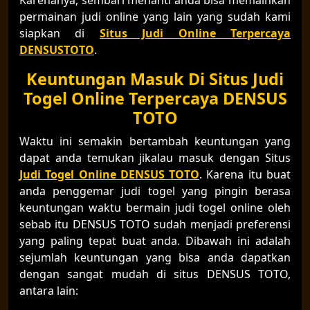
permainan judi online yang lain yang sudah kami
siapkan di
Situs Judi Online Terpercaya
DENSUSTOTO
.
Keuntungan Masuk Di Situs Judi
Togel Online Terpercaya DENSUS
TOTO
Waktu ini semakin bertambah keuntungan yang
dapat anda temukan jikalau masuk dengan Situs
Judi Togel Online DENSUS TOTO
. Karena itu buat
anda penggemar judi togel yang pingin berasa
keuntungan waktu bermain judi togel online oleh
sebab itu DENSUS TOTO sudah menjadi preferensi
yang paling tepat buat anda. Dibawah ini adalah
sejumlah keuntungan yang bisa anda dapatkan
dengan sangat mudah di situs DENSUS TOTO,
antara lain: