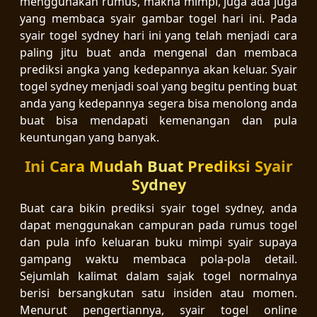
menggunakan rumus, makna mimpi, juga ada juga
yang membaca syair gambar togel hari ini. Pada
syair togel sydney hari ini yang telah menjadi cara
paling jitu buat anda mengenal dan membaca
prediksi angka yang kedepannya akan keluar. Syair
togel sydney menjadi soal yang begitu penting buat
anda yang kedepannya segera bisa menolong anda
buat bisa mendapati kemenangan dan pula
keuntungan yang banyak.
Ini Cara Mudah Buat Prediksi Syair
Sydney
Buat cara bikin prediksi syair togel sydney, anda
dapat menggunakan campuran pada rumus togel
dan pula info keluaran buku mimpi syair supaya
gampang waktu membaca pola-pola detail.
Sejumlah kalimat dalam sajak togel normalnya
berisi bersangkutan satu insiden atau momen.
Menurut pengertiannya, syair togel online