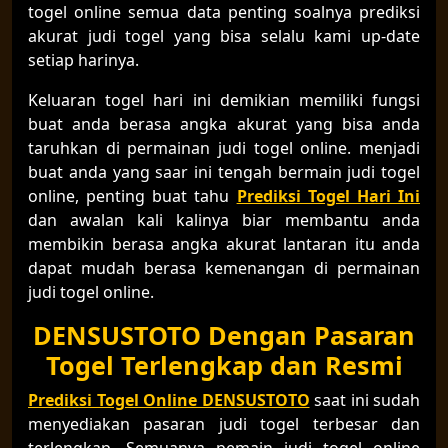
togel online semua data penting soalnya prediksi
akurat judi togel yang bisa selalu kami up-date
setiap harinya.
Keluaran togel hari ini demikian memiliki fungsi
buat anda berasa angka akurat yang bisa anda
taruhkan di permainan judi togel online. menjadi
buat anda yang saar ini tengah bermain judi togel
online, penting buat tahu
Prediksi Togel Hari Ini
dan awalan kali kalinya biar membantu anda
membikin berasa angka akurat lantaran itu anda
dapat mudah berasa kemenangan di permainan
judi togel online.
DENSUSTOTO Dengan Pasaran
Togel Terlengkap dan Resmi
Prediksi Togel Online DENSUSTOTO
saat ini sudah
menyediakan pasaran judi togel terbesar dan
terlengkap. Semuanya pemain judi togel online