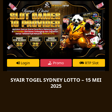
Login
Promo
RTP Slot
SYAIR TOGEL SYDNEY LOTTO – 15 MEI
2025