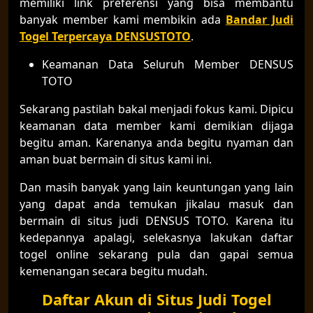
memiliki link preferensi yang bisa membantu
banyak member kami membikin ada
Bandar Judi
Togel Terpercaya DENSUSTOTO
.
Keamanan Data Seluruh Member DENSUS
TOTO
Sekarang pastilah bakal menjadi fokus kami. Dipicu
keamanan data member kami demikian dijaga
begitu aman. Karenanya anda begitu nyaman dan
aman buat bermain di situs kami ini.
Dan masih banyak yang lain keuntungan yang lain
yang dapat anda temukan jikalau masuk dan
bermain di situs judi DENSUS TOTO. Karena itu
kedepannya apalagi, selekasnya lakukan daftar
togel online sekarang pula dan gapai semua
kemenangan secara begitu mudah.
Daftar Akun di Situs Judi Togel