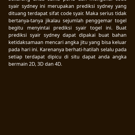
syair sydney ini merupakan prediksi sydney yang
dituang terdapat sifat code syair. Maka serius tidak
bertanya-tanya jikalau sejumlah penggemar togel
begitu menyintai prediksi syair togel ini. Buat
prediksi syair sydney dapat dipakai buat bahan
ketidaksamaan mencari angka jitu yang bisa keluar
pada hari ini. Karenanya berhati-hatilah selalu pada
setiap terdapat dipicu di situ dapat anda angka
bermain 2D, 3D dan 4D.