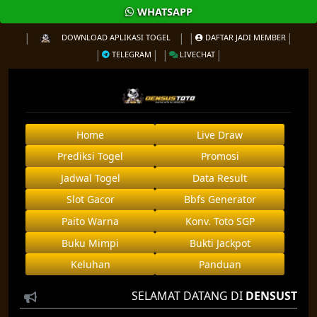
WHATSAPP
DOWNLOAD APLIKASI TOGEL
DAFTAR JADI MEMBER
TELEGRAM
LIVECHAT
Home
Live Draw
Prediksi Togel
Promosi
Jadwal Togel
Data Result
Slot Gacor
Bbfs Generator
Paito Warna
Konv. Toto SGP
Buku Mimpi
Bukti Jackpot
Keluhan
Panduan
SELAMAT DATANG DI
DENSUSTOTO
AGE