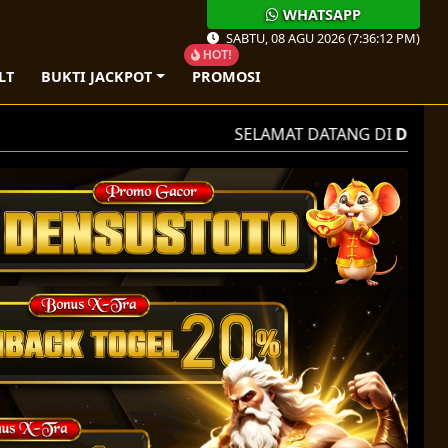
WHATSAPP
SABTU, 08 AGU 2026 (
7:36:13 PM
)
LT
BUKTI JACKPOT
PROMOSI
SELAMAT DATANG DI
DENSUSTO