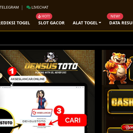
TELEGRAM
LIVECHAT
REDIKSI TOGEL
SLOT GACOR
ALAT TOGEL
DATA RESU