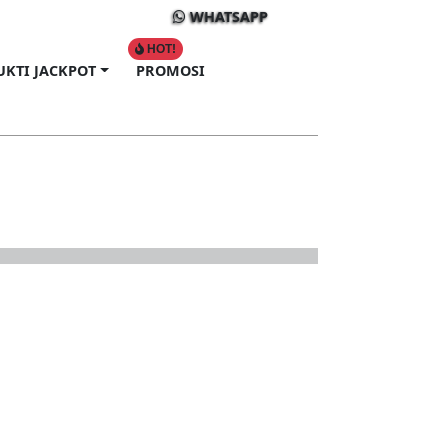
WHATSAPP
JUMAT, 07 AGU 2026 (
11:53:35 AM
)
UKTI JACKPOT
PROMOSI
SELAMAT DATANG DI
DENSUSTOTO
AGEN T
 2025