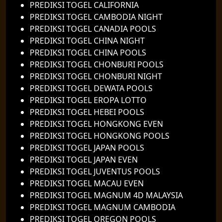
PREDIKSI TOGEL CALIFORNIA
PREDIKSI TOGEL CAMBODIA NIGHT
PREDIKSI TOGEL CANADIA POOLS
PREDIKSI TOGEL CHINA NIGHT
PREDIKSI TOGEL CHINA POOLS
PREDIKSI TOGEL CHONBURI POOLS
PREDIKSI TOGEL CHONBURI NIGHT
PREDIKSI TOGEL DEWATA POOLS
PREDIKSI TOGEL EROPA LOTTO
PREDIKSI TOGEL HEBEI POOLS
PREDIKSI TOGEL HONGKONG EVEN
PREDIKSI TOGEL HONGKONG POOLS
PREDIKSI TOGEL JAPAN POOLS
PREDIKSI TOGEL JAPAN EVEN
PREDIKSI TOGEL JUVENTUS POOLS
PREDIKSI TOGEL MACAU EVEN
PREDIKSI TOGEL MAGNUM 4D MALAYSIA
PREDIKSI TOGEL MAGNUM CAMBODIA
PREDIKSI TOGEL OREGON POOLS