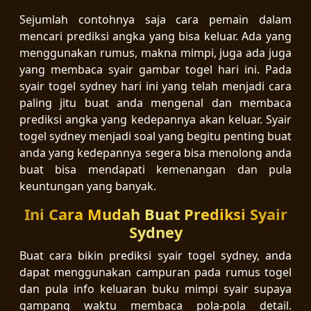
Sejumlah contohnya saja cara pemain dalam
mencari prediksi angka yang bisa keluar. Ada yang
menggunakan rumus, makna mimpi, juga ada juga
yang membaca syair gambar togel hari ini. Pada
syair togel sydney hari ini yang telah menjadi cara
paling jitu buat anda mengenal dan membaca
prediksi angka yang kedepannya akan keluar. Syair
togel sydney menjadi soal yang begitu penting buat
anda yang kedepannya segera bisa menolong anda
buat bisa mendapati kemenangan dan pula
keuntungan yang banyak.
Ini Cara Mudah Buat Prediksi Syair
Sydney
Buat cara bikin prediksi syair togel sydney, anda
dapat menggunakan campuran pada rumus togel
dan pula info keluaran buku mimpi syair supaya
gampang waktu membaca pola-pola detail.