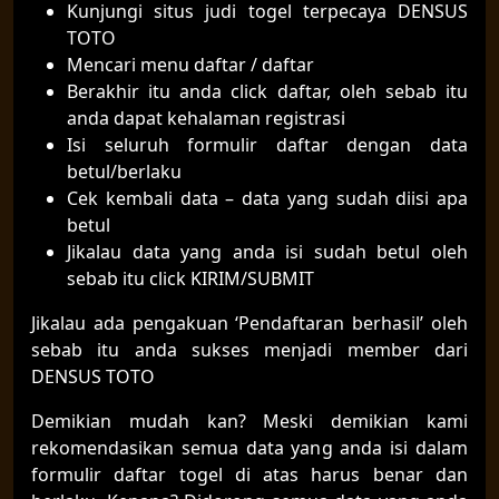
Kunjungi situs judi togel terpecaya DENSUS
TOTO
Mencari menu daftar / daftar
Berakhir itu anda click daftar, oleh sebab itu
anda dapat kehalaman registrasi
Isi seluruh formulir daftar dengan data
betul/berlaku
Cek kembali data – data yang sudah diisi apa
betul
Jikalau data yang anda isi sudah betul oleh
sebab itu click KIRIM/SUBMIT
Jikalau ada pengakuan ‘Pendaftaran berhasil’ oleh
sebab itu anda sukses menjadi member dari
DENSUS TOTO
Demikian mudah kan? Meski demikian kami
rekomendasikan semua data yang anda isi dalam
formulir daftar togel di atas harus benar dan