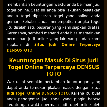
memberikan keuntungan waktu anda bermain judi
togel online. Saat ini anda bisa lakukan peletakan
angka togel dipasaran togel yang paling anda
gemari. Sehabis anda menempatkan angka togel
jitu disalah satu pasaran yang kami siapkan di atas.
Karenanya, sembari menanti anda bisa memainkan
permainan judi online yang lain yang sudah kami
siapkan di
Situs Judi Online Terpercaya
DENSUSTOTO
.
Keuntungan Masuk Di Situs Judi
Togel Online Terpercaya DENSUS
TOTO
Waktu ini semakin bertambah keuntungan yang
dapat anda temukan jikalau masuk dengan Situs
Judi Togel Online DENSUS TOTO
. Karena itu buat
anda penggemar judi togel yang pingin berasa
keuntungan waktu bermain judi togel online oleh