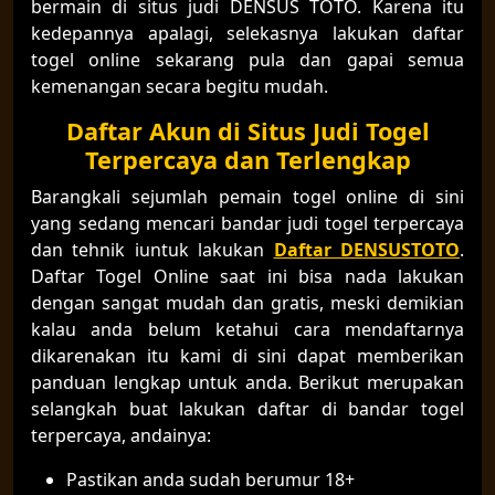
bermain di situs judi DENSUS TOTO. Karena itu
kedepannya apalagi, selekasnya lakukan daftar
togel online sekarang pula dan gapai semua
kemenangan secara begitu mudah.
Daftar Akun di Situs Judi Togel
Terpercaya dan Terlengkap
Barangkali sejumlah pemain togel online di sini
yang sedang mencari bandar judi togel terpercaya
dan tehnik iuntuk lakukan
Daftar DENSUSTOTO
.
Daftar Togel Online saat ini bisa nada lakukan
dengan sangat mudah dan gratis, meski demikian
kalau anda belum ketahui cara mendaftarnya
dikarenakan itu kami di sini dapat memberikan
panduan lengkap untuk anda. Berikut merupakan
selangkah buat lakukan daftar di bandar togel
terpercaya, andainya:
Pastikan anda sudah berumur 18+