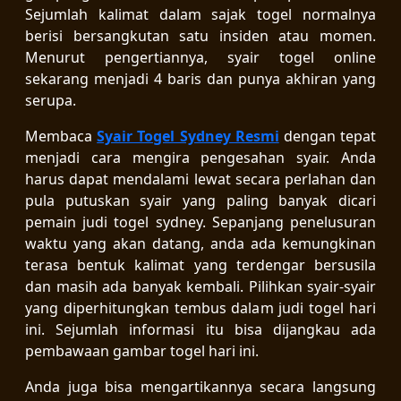
Sejumlah kalimat dalam sajak togel normalnya
berisi bersangkutan satu insiden atau momen.
Menurut pengertiannya, syair togel online
sekarang menjadi 4 baris dan punya akhiran yang
serupa.
Membaca
Syair Togel Sydney Resmi
dengan tepat
menjadi cara mengira pengesahan syair. Anda
harus dapat mendalami lewat secara perlahan dan
pula putuskan syair yang paling banyak dicari
pemain judi togel sydney. Sepanjang penelusuran
waktu yang akan datang, anda ada kemungkinan
terasa bentuk kalimat yang terdengar bersusila
dan masih ada banyak kembali. Pilihkan syair-syair
yang diperhitungkan tembus dalam judi togel hari
ini. Sejumlah informasi itu bisa dijangkau ada
pembawaan gambar togel hari ini.
Anda juga bisa mengartikannya secara langsung