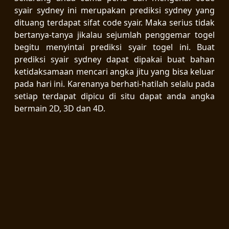
syair sydney ini merupakan prediksi sydney yang
dituang terdapat sifat code syair. Maka serius tidak
bertanya-tanya jikalau sejumlah penggemar togel
begitu menyintai prediksi syair togel ini. Buat
prediksi syair sydney dapat dipakai buat bahan
ketidaksamaan mencari angka jitu yang bisa keluar
pada hari ini. Karenanya berhati-hatilah selalu pada
setiap terdapat dipicu di situ dapat anda angka
bermain 2D, 3D dan 4D.