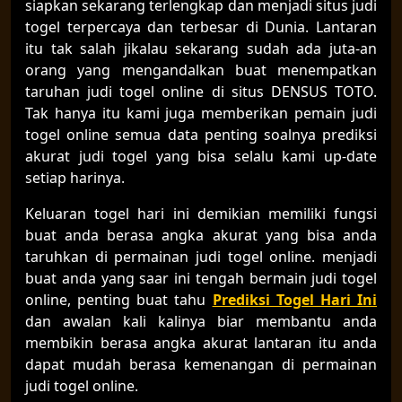
siapkan sekarang terlengkap dan menjadi situs judi
togel terpercaya dan terbesar di Dunia. Lantaran
itu tak salah jikalau sekarang sudah ada juta-an
orang yang mengandalkan buat menempatkan
taruhan judi togel online di situs DENSUS TOTO.
Tak hanya itu kami juga memberikan pemain judi
togel online semua data penting soalnya prediksi
akurat judi togel yang bisa selalu kami up-date
setiap harinya.
Keluaran togel hari ini demikian memiliki fungsi
buat anda berasa angka akurat yang bisa anda
taruhkan di permainan judi togel online. menjadi
buat anda yang saar ini tengah bermain judi togel
online, penting buat tahu
Prediksi Togel Hari Ini
dan awalan kali kalinya biar membantu anda
membikin berasa angka akurat lantaran itu anda
dapat mudah berasa kemenangan di permainan
judi togel online.