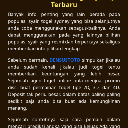
Terbaru
Banyak info penting yang lain berada pada
populasi syair togel sydney yang bisa selanjutnya
anda coba menggunakan sebagus-baiknya. Anda
dapat menggunakan pada yang lainnya pilihan
populasi syair yang resmi dan terpercaya sekaligus
memberikan info pilihan lengkap.
Sebelum bermain,
DENSUSTOTO
simpulkan jikalau
anda sudah kenali jikalau judi togel tentu
memberikan keuntungan yang lebih besar.
Sejumlah agen togel online pula menjual promo
disc. buat permainan togel tipe 2D, 3D, dan 4D.
Deposit tak perlu besar, dalam batas paling paling
sedikit saja anda bisa buat ada kemungkinan
menang.
Sejumlah contohnya saja cara pemain dalam
mencari prediksi angka yang bisa keluar. Ada yang