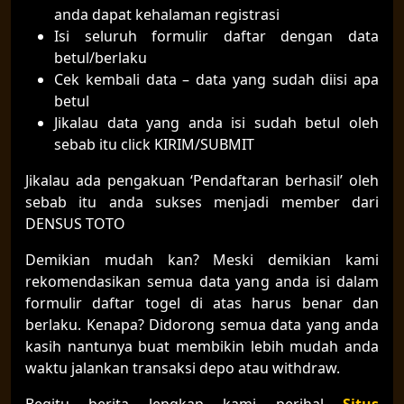
anda dapat kehalaman registrasi
Isi seluruh formulir daftar dengan data
betul/berlaku
Cek kembali data – data yang sudah diisi apa
betul
Jikalau data yang anda isi sudah betul oleh
sebab itu click KIRIM/SUBMIT
Jikalau ada pengakuan ‘Pendaftaran berhasil’ oleh
sebab itu anda sukses menjadi member dari
DENSUS TOTO
Demikian mudah kan? Meski demikian kami
rekomendasikan semua data yang anda isi dalam
formulir daftar togel di atas harus benar dan
berlaku. Kenapa? Didorong semua data yang anda
kasih nantunya buat membikin lebih mudah anda
waktu jalankan transaksi depo atau withdraw.
Begitu berita lengkap kami perihal
Situs