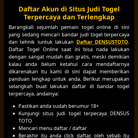
Daftar Akun di Situs Judi Togel
Terpercaya dan Terlengkap
Barangkali sejumlah pemain togel online di sini
yang sedang mencari bandar judi togel terpercaya
dan tehnik iuntuk lakukan
Daftar DENSUSTOTO
.
Daftar Togel Online saat ini bisa nada lakukan
dengan sangat mudah dan gratis, meski demikian
kalau anda belum ketahui cara mendaftarnya
dikarenakan itu kami di sini dapat memberikan
panduan lengkap untuk anda. Berikut merupakan
selangkah buat lakukan daftar di bandar togel
terpercaya, andainya:
Pastikan anda sudah berumur 18+
Kunjungi situs judi togel terpecaya DENSUS
TOTO
Mencari menu daftar / daftar
Berakhir itu anda click daftar, oleh sebab itu