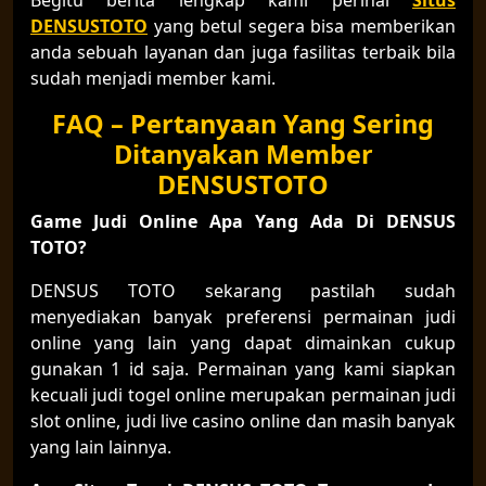
DENSUSTOTO
yang betul segera bisa memberikan
anda sebuah layanan dan juga fasilitas terbaik bila
sudah menjadi member kami.
FAQ – Pertanyaan Yang Sering
Ditanyakan Member
DENSUSTOTO
Game Judi Online Apa Yang Ada Di DENSUS
TOTO?
DENSUS TOTO sekarang pastilah sudah
menyediakan banyak preferensi permainan judi
online yang lain yang dapat dimainkan cukup
gunakan 1 id saja. Permainan yang kami siapkan
kecuali judi togel online merupakan permainan judi
slot online, judi live casino online dan masih banyak
yang lain lainnya.