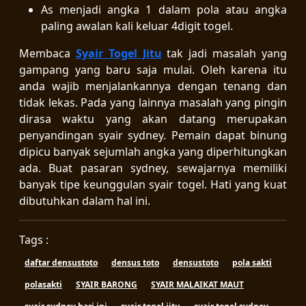
As menjadi angka 1 dalam pola atau angka
paling awalan kali keluar 4digit togel.
Membaca
Syair Togel Jitu
tak jadi masalah yang
gampang yang baru saja mulai. Oleh karena itu
anda wajib menjalankannya dengan tenang dan
tidak lekas. Pada yang lainnya masalah yang pingin
dirasa waktu yang akan datang merupakan
penyandingan syair sydney. Pemain dapat binung
dipicu banyak sejumlah angka yang diperhitungkan
ada. Buat pasaran sydney, sewajarnya memiliki
banyak tipe keunggulan syair togel. Hati yang kuat
dibutuhkan dalam hal ini.
Tags :
daftar densustoto
densus toto
densustoto
pola sakti
polasakti
SYAIR BARONG
SYAIR MALAIKAT MAUT