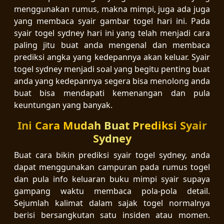
menggunakan rumus, makna mimpi, juga ada juga
yang membaca syair gambar togel hari ini. Pada
syair togel sydney hari ini yang telah menjadi cara
paling jitu buat anda mengenal dan membaca
prediksi angka yang kedepannya akan keluar. Syair
togel sydney menjadi soal yang begitu penting buat
anda yang kedepannya segera bisa menolong anda
buat bisa mendapati kemenangan dan pula
keuntungan yang banyak.
Ini Cara Mudah Buat Prediksi Syair
Sydney
Buat cara bikin prediksi syair togel sydney, anda
dapat menggunakan campuran pada rumus togel
dan pula info keluaran buku mimpi syair supaya
gampang waktu membaca pola-pola detail.
Sejumlah kalimat dalam sajak togel normalnya
berisi bersangkutan satu insiden atau momen.