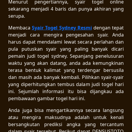
Menurut pengertiannya, syair togel online
sekarang menjadi 4 baris dan punya akhiran yang
serupa.
Membaca
Syair Togel Sydney Resmi
dengan tepat
menjadi cara mengira pengesahan syair. Anda
harus dapat mendalami lewat secara perlahan dan
pula putuskan syair yang paling banyak dicari
pemain judi togel sydney. Sepanjang penelusuran
waktu yang akan datang, anda ada kemungkinan
terasa bentuk kalimat yang terdengar bersusila
dan masih ada banyak kembali. Pilihkan syair-syair
yang diperhitungkan tembus dalam judi togel hari
ini. Sejumlah informasi itu bisa dijangkau ada
pembawaan gambar togel hari ini.
Anda juga bisa mengartikannya secara langsung
atau mengira maksudnya adalah untuk kenali
bersangkutan prediksi angka yang tercantum
dalam syair tersebut. Berikut dapat DENSUSTOTO