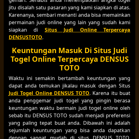
jitu disalah satu pasaran yang kami siapkan di atas.
Karenanya, sembari menanti anda bisa memainkan
permainan judi online yang lain yang sudah kami
siapkan di
Situs Judi Online Terpercaya
DENSUSTOTO
.
Keuntungan Masuk Di Situs Judi
Togel Online Terpercaya DENSUS
TOTO
Waktu ini semakin bertambah keuntungan yang
dapat anda temukan jikalau masuk dengan Situs
Judi Togel Online DENSUS TOTO
. Karena itu buat
anda penggemar judi togel yang pingin berasa
keuntungan waktu bermain judi togel online oleh
sebab itu DENSUS TOTO sudah menjadi preferensi
yang paling tepat buat anda. Dibawah ini adalah
sejumlah keuntungan yang bisa anda dapatkan
dengan sangat mudah di situs DENSUS TOTO,