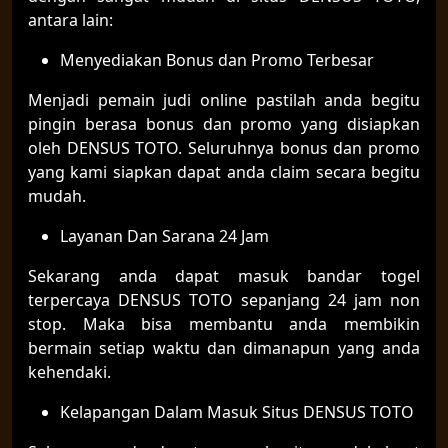
antara lain:
Menyediakan Bonus dan Promo Terbesar
Menjadi pemain judi online pastilah anda begitu
pingin berasa bonus dan promo yang disiapkan
oleh DENSUS TOTO. Seluruhnya bonus dan promo
yang kami siapkan dapat anda claim secara begitu
mudah.
Layanan Dan Sarana 24 Jam
Sekarang anda dapat masuk bandar togel
terpercaya DENSUS TOTO sepanjang 24 jam non
stop. Maka bisa membantu anda membikin
bermain setiap waktu dan dimanapun yang anda
kehendaki.
Kelapangan Dalam Masuk Situs DENSUS TOTO