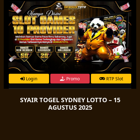
Login
Promo
RTP Slot
SYAIR TOGEL SYDNEY LOTTO – 15
AGUSTUS 2025