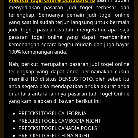
menyediakan pasaran judi togel terbesar dan
terlengkap. Semuanya pemain judi togel online
yang saat ini sudah terjun langsung untuk bermain
judi togel, pastilah sudah mengetahui apa saja
pasaran togel online yang dapat memberikan
kemenangan secara begitu mudah dan juga bayar
100% kemenangan anda.
Nah, berikut merupakan pasaran judi togel online
terlengkap yang dapat anda bermainakan cukup
memiliki 1ID di situs DENSUS TOTO, oleh sebab itu
anda segera bisa mendapatkan angka akurat anda
di antara antara lainnya pasaran Judi Togel Online
yang kami siapkan di bawah berikut ini:
PREDIKSI TOGEL CALIFORNIA
PREDIKSI TOGEL CAMBODIA NIGHT
PREDIKSI TOGEL CANADIA POOLS
PREDIKSI TOGEL CHINA NIGHT