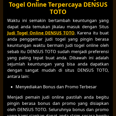
Togel Online Terpercaya DENSUS
TOTO
Waktu ini semakin bertambah keuntungan yang
dapat anda temukan jikalau masuk dengan Situs
Judi Togel Online DENSUS TOTO
. Karena itu buat
anda penggemar judi togel yang pingin berasa
keuntungan waktu bermain judi togel online oleh
sebab itu DENSUS TOTO sudah menjadi preferensi
yang paling tepat buat anda. Dibawah ini adalah
sejumlah keuntungan yang bisa anda dapatkan
dengan sangat mudah di situs DENSUS TOTO,
antara lain:
Menyediakan Bonus dan Promo Terbesar
Menjadi pemain judi online pastilah anda begitu
pingin berasa bonus dan promo yang disiapkan
oleh DENSUS TOTO. Seluruhnya bonus dan promo
yang kami siapkan dapat anda claim secara begitu