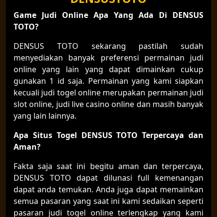
Game Judi Online Apa Yang Ada Di DENSUS
TOTO?
DENSUS TOTO sekarang pastilah sudah
menyediakan banyak preferensi permainan judi
online yang lain yang dapat dimainkan cukup
gunakan 1 id saja. Permainan yang kami siapkan
kecuali judi togel online merupakan permainan judi
slot online, judi live casino online dan masih banyak
yang lain lainnya.
Apa Situs Togel DENSUS TOTO Terpercaya dan
Aman?
Fakta saja saat ini begitu aman dan terpercaya,
DENSUS TOTO dapat dilunasi full kemenangan
dapat anda temukan. Anda juga dapat memainkan
semua pasaran yang saat ini kami sedaikan seperti
pasaran judi togel online terlengkap yang kami