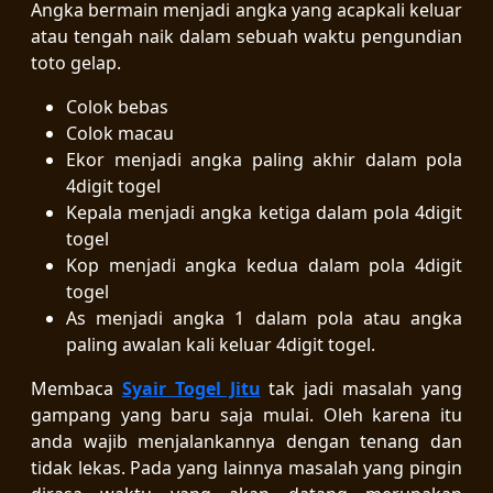
Angka bermain menjadi angka yang acapkali keluar
atau tengah naik dalam sebuah waktu pengundian
toto gelap.
Colok bebas
Colok macau
Ekor menjadi angka paling akhir dalam pola
4digit togel
Kepala menjadi angka ketiga dalam pola 4digit
togel
Kop menjadi angka kedua dalam pola 4digit
togel
As menjadi angka 1 dalam pola atau angka
paling awalan kali keluar 4digit togel.
Membaca
Syair Togel Jitu
tak jadi masalah yang
gampang yang baru saja mulai. Oleh karena itu
anda wajib menjalankannya dengan tenang dan
tidak lekas. Pada yang lainnya masalah yang pingin