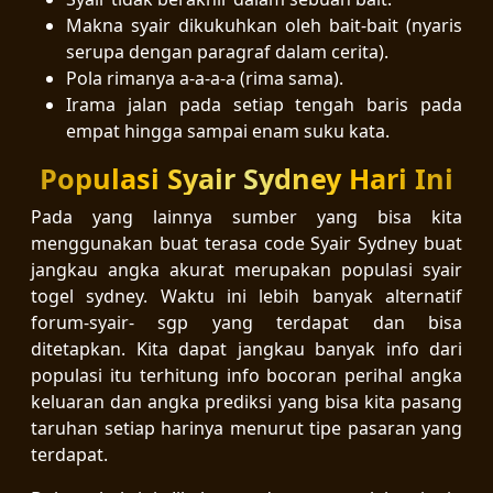
Makna syair dikukuhkan oleh bait-bait (nyaris
serupa dengan paragraf dalam cerita).
Pola rimanya a-a-a-a (rima sama).
Irama jalan pada setiap tengah baris pada
empat hingga sampai enam suku kata.
Populasi Syair Sydney Hari Ini
Pada yang lainnya sumber yang bisa kita
menggunakan buat terasa code Syair Sydney buat
jangkau angka akurat merupakan populasi syair
togel sydney. Waktu ini lebih banyak alternatif
forum-syair- sgp yang terdapat dan bisa
ditetapkan. Kita dapat jangkau banyak info dari
populasi itu terhitung info bocoran perihal angka
keluaran dan angka prediksi yang bisa kita pasang
taruhan setiap harinya menurut tipe pasaran yang
terdapat.