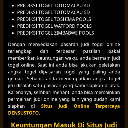
PREDIKSI TOGEL TOTOMACAU 4D
PREDIKSI TOGEL TOTOMACAU 5D
PREDIKSI TOGEL TOSHIMA POOLS
PREDIKSI TOGEL WATFORD POOLS
PREDIKSI TOGEL ZIMBABWE POOLS
Dengan menyediakan pasaran judi togel online
terlengkap dan terbesar pastilah bakal
memberikan keuntungan waktu anda bermain judi
togel online. Saat ini anda bisa lakukan peletakan
angka togel dipasaran togel yang paling anda
gemari. Sehabis anda menempatkan angka togel
jitu disalah satu pasaran yang kami siapkan di atas.
Karenanya, sembari menanti anda bisa memainkan
permainan judi online yang lain yang sudah kami
siapkan di
Situs Judi Online Terpercaya
DENSUSTOTO
.
Keuntungan Masuk Di Situs Judi