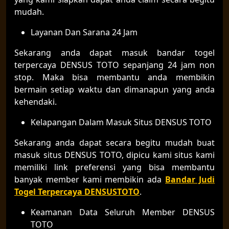
mudah.
Layanan Dan Sarana 24 Jam
Sekarang anda dapat masuk bandar togel
terpercaya DENSUS TOTO sepanjang 24 jam non
stop. Maka bisa membantu anda membikin
bermain setiap waktu dan dimanapun yang anda
kehendaki.
Kelapangan Dalam Masuk Situs DENSUS TOTO
Sekarang anda dapat secara begitu mudah buat
masuk situs DENSUS TOTO, dipicu kami situs kami
memiliki link preferensi yang bisa membantu
banyak member kami membikin ada
Bandar Judi
Togel Terpercaya DENSUSTOTO
.
Keamanan Data Seluruh Member DENSUS
TOTO