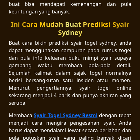
buat bisa mendapati kemenangan dan pula
keuntungan yang banyak.
Ini Cara Mudah Buat Prediksi Syair
Sydney
Buat cara bikin prediksi syair togel sydney, anda
dapat menggunakan campuran pada rumus togel
dan pula info keluaran buku mimpi syair supaya
gampang waktu membaca pola-pola detail.
Sejumlah kalimat dalam sajak togel normalnya
berisi bersangkutan satu insiden atau momen.
Menurut pengertiannya, syair togel online
sekarang menjadi 4 baris dan punya akhiran yang
serupa.
Membaca
Syair Togel Sydney Resmi
dengan tepat
menjadi cara mengira pengesahan syair. Anda
harus dapat mendalami lewat secara perlahan dan
pula putuskan syair yang paling banyak dicari