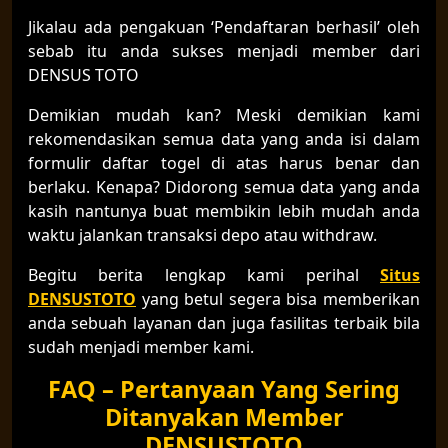
Jikalau ada pengakuan ‘Pendaftaran berhasil’ oleh
sebab itu anda sukses menjadi member dari
DENSUS TOTO
Demikian mudah kan? Meski demikian kami
rekomendasikan semua data yang anda isi dalam
formulir daftar togel di atas harus benar dan
berlaku. Kenapa? Didorong semua data yang anda
kasih nantunya buat membikin lebih mudah anda
waktu jalankan transaksi depo atau withdraw.
Begitu berita lengkap kami perihal
Situs
DENSUSTOTO
yang betul segera bisa memberikan
anda sebuah layanan dan juga fasilitas terbaik bila
sudah menjadi member kami.
FAQ – Pertanyaan Yang Sering
Ditanyakan Member
DENSUSTOTO