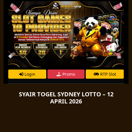
Login
Promo
RTP Slot
SYAIR TOGEL SYDNEY LOTTO – 12
APRIL 2026