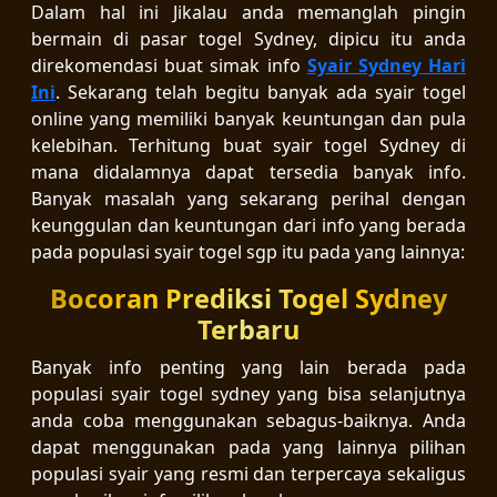
Dalam hal ini Jikalau anda memanglah pingin
bermain di pasar togel Sydney, dipicu itu anda
direkomendasi buat simak info
Syair Sydney Hari
Ini
. Sekarang telah begitu banyak ada syair togel
online yang memiliki banyak keuntungan dan pula
kelebihan. Terhitung buat syair togel Sydney di
mana didalamnya dapat tersedia banyak info.
Banyak masalah yang sekarang perihal dengan
keunggulan dan keuntungan dari info yang berada
pada populasi syair togel sgp itu pada yang lainnya:
Bocoran Prediksi Togel Sydney
Terbaru
Banyak info penting yang lain berada pada
populasi syair togel sydney yang bisa selanjutnya
anda coba menggunakan sebagus-baiknya. Anda
dapat menggunakan pada yang lainnya pilihan
populasi syair yang resmi dan terpercaya sekaligus