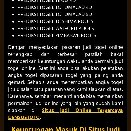
PREDIKSI TOGEL TEXAS 4D
PREDIKSI TOGEL TOTOMACAU 4D
PREDIKSI TOGEL TOTOMACAU 5D
PREDIKSI TOGEL TOSHIMA POOLS
PREDIKSI TOGEL WATFORD POOLS
PREDIKSI TOGEL ZIMBABWE POOLS
Dengan menyediakan pasaran judi togel online
terlengkap dan terbesar pastilah bakal
memberikan keuntungan waktu anda bermain judi
togel online. Saat ini anda bisa lakukan peletakan
angka togel dipasaran togel yang paling anda
gemari. Sehabis anda menempatkan angka togel
jitu disalah satu pasaran yang kami siapkan di atas.
Karenanya, sembari menanti anda bisa memainkan
permainan judi online yang lain yang sudah kami
siapkan di
Situs Judi Online Terpercaya
DENSUSTOTO
.
Keuntungan Masuk Di Situs Judi