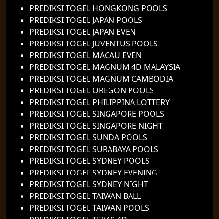
PREDIKSI TOGEL HONGKONG POOLS
PREDIKSI TOGEL JAPAN POOLS
PREDIKSI TOGEL JAPAN EVEN
PREDIKSI TOGEL JUVENTUS POOLS
PREDIKSI TOGEL MACAU EVEN
PREDIKSI TOGEL MAGNUM 4D MALAYSIA
PREDIKSI TOGEL MAGNUM CAMBODIA
PREDIKSI TOGEL OREGON POOLS
PREDIKSI TOGEL PHILIPPINA LOTTERY
PREDIKSI TOGEL SINGAPORE POOLS
PREDIKSI TOGEL SINGAPORE NIGHT
PREDIKSI TOGEL SUNDA POOLS
PREDIKSI TOGEL SURABAYA POOLS
PREDIKSI TOGEL SYDNEY POOLS
PREDIKSI TOGEL SYDNEY EVENING
PREDIKSI TOGEL SYDNEY NIGHT
PREDIKSI TOGEL TAIWAN BALL
PREDIKSI TOGEL TAIWAN POOLS