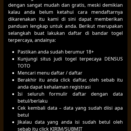
dengan sangat mudah dan gratis, meski demikian
kalau anda belum ketahui cara mendaftarnya
dikarenakan itu kami di sini dapat memberikan
panduan lengkap untuk anda. Berikut merupakan
selangkah buat lakukan daftar di bandar togel
terpercaya, andainya:
Pastikan anda sudah berumur 18+
Kunjungi situs judi togel terpecaya DENSUS
TOTO
Mencari menu daftar / daftar
Berakhir itu anda click daftar, oleh sebab itu
anda dapat kehalaman registrasi
Isi seluruh formulir daftar dengan data
betul/berlaku
Cek kembali data – data yang sudah diisi apa
betul
Jikalau data yang anda isi sudah betul oleh
sebab itu click KIRIM/SUBMIT