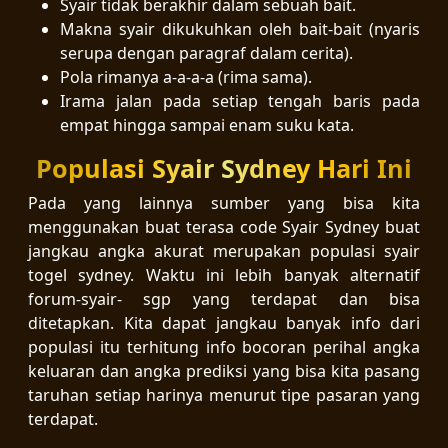
Syair tidak berakhir dalam sebuah bait.
Makna syair dikukuhkan oleh bait-bait (nyaris
serupa dengan paragraf dalam cerita).
Pola rimanya a-a-a-a (rima sama).
Irama jalan pada setiap tengah baris pada
empat hingga sampai enam suku kata.
Populasi Syair Sydney Hari Ini
Pada yang lainnya sumber yang bisa kita
menggunakan buat terasa code Syair Sydney buat
jangkau angka akurat merupakan populasi syair
togel sydney. Waktu ini lebih banyak alternatif
forum-syair- sgp yang terdapat dan bisa
ditetapkan. Kita dapat jangkau banyak info dari
populasi itu terhitung info bocoran perihal angka
keluaran dan angka prediksi yang bisa kita pasang
taruhan setiap harinya menurut tipe pasaran yang
terdapat.