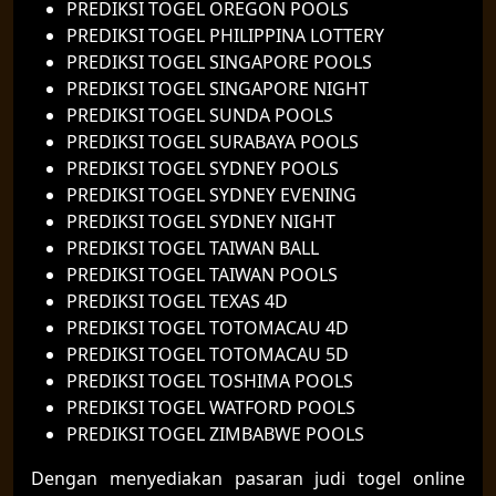
PREDIKSI TOGEL OREGON POOLS
PREDIKSI TOGEL PHILIPPINA LOTTERY
PREDIKSI TOGEL SINGAPORE POOLS
PREDIKSI TOGEL SINGAPORE NIGHT
PREDIKSI TOGEL SUNDA POOLS
PREDIKSI TOGEL SURABAYA POOLS
PREDIKSI TOGEL SYDNEY POOLS
PREDIKSI TOGEL SYDNEY EVENING
PREDIKSI TOGEL SYDNEY NIGHT
PREDIKSI TOGEL TAIWAN BALL
PREDIKSI TOGEL TAIWAN POOLS
PREDIKSI TOGEL TEXAS 4D
PREDIKSI TOGEL TOTOMACAU 4D
PREDIKSI TOGEL TOTOMACAU 5D
PREDIKSI TOGEL TOSHIMA POOLS
PREDIKSI TOGEL WATFORD POOLS
PREDIKSI TOGEL ZIMBABWE POOLS
Dengan menyediakan pasaran judi togel online