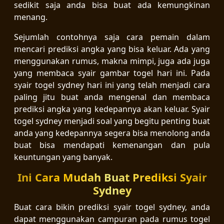
sedikit saja anda bisa buat ada kemungkinan
menang.
Sejumlah contohnya saja cara pemain dalam
mencari prediksi angka yang bisa keluar. Ada yang
menggunakan rumus, makna mimpi, juga ada juga
yang membaca syair gambar togel hari ini. Pada
syair togel sydney hari ini yang telah menjadi cara
paling jitu buat anda mengenal dan membaca
prediksi angka yang kedepannya akan keluar. Syair
togel sydney menjadi soal yang begitu penting buat
anda yang kedepannya segera bisa menolong anda
buat bisa mendapati kemenangan dan pula
keuntungan yang banyak.
Ini Cara Mudah Buat Prediksi Syair
Sydney
Buat cara bikin prediksi syair togel sydney, anda
dapat menggunakan campuran pada rumus togel