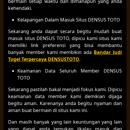
bermain setiap waktu dan dimanapun yang anda
kehendaki.
Kelapangan Dalam Masuk Situs DENSUS TOTO
Sekarang anda dapat secara begitu mudah buat
masuk situs DENSUS TOTO, dipicu kami situs kami
memiliki link preferensi yang bisa membantu
banyak member kami membikin ada
Bandar Judi
Togel Terpercaya DENSUSTOTO
.
Keamanan Data Seluruh Member DENSUS
TOTO
Sekarang pastilah bakal menjadi fokus kami. Dipicu
keamanan data member kami demikian dijaga
begitu aman. Karenanya anda begitu nyaman dan
aman buat bermain di situs kami ini.
Dan masih banyak yang lain keuntungan yang lain
yang dapat anda temukan jikalau masuk dan