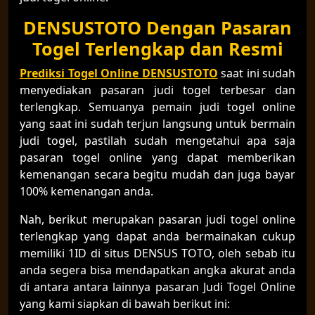
DENSUSTOTO Dengan Pasaran
Togel Terlengkap dan Resmi
Prediksi Togel Online DENSUSTOTO
saat ini sudah
menyediakan pasaran judi togel terbesar dan
terlengkap. Semuanya pemain judi togel online
yang saat ini sudah terjun langsung untuk bermain
judi togel, pastilah sudah mengetahui apa saja
pasaran togel online yang dapat memberikan
kemenangan secara begitu mudah dan juga bayar
100% kemenangan anda.
Nah, berikut merupakan pasaran judi togel online
terlengkap yang dapat anda bermainakan cukup
memiliki 1ID di situs DENSUS TOTO, oleh sebab itu
anda segera bisa mendapatkan angka akurat anda
di antara antara lainnya pasaran Judi Togel Online
yang kami siapkan di bawah berikut ini: