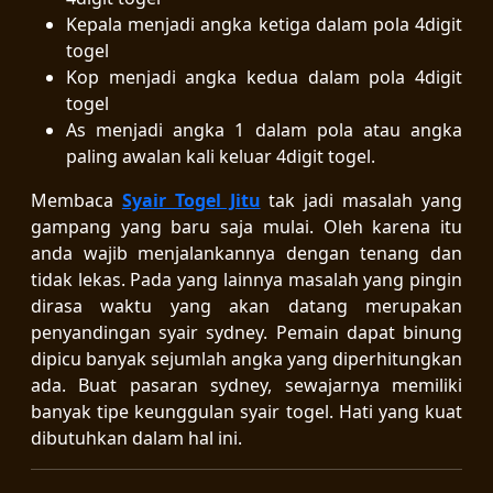
Kepala menjadi angka ketiga dalam pola 4digit
togel
Kop menjadi angka kedua dalam pola 4digit
togel
As menjadi angka 1 dalam pola atau angka
paling awalan kali keluar 4digit togel.
Membaca
Syair Togel Jitu
tak jadi masalah yang
gampang yang baru saja mulai. Oleh karena itu
anda wajib menjalankannya dengan tenang dan
tidak lekas. Pada yang lainnya masalah yang pingin
dirasa waktu yang akan datang merupakan
penyandingan syair sydney. Pemain dapat binung
dipicu banyak sejumlah angka yang diperhitungkan
ada. Buat pasaran sydney, sewajarnya memiliki
banyak tipe keunggulan syair togel. Hati yang kuat
dibutuhkan dalam hal ini.