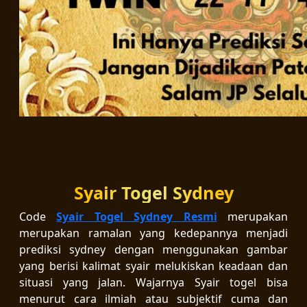
Syair Togel Sydney
Code
Syair Togel Sydney Resmi
merupakan
merupakan ramalan yang kedepannya menjadi
prediksi sydney dengan menggunakan gambar
yang berisi kalimat syair melukiskan keadaan dan
situasi yang jalan. Wajarnya Syair togel bisa
menurut cara ilmiah atau subjektif cuma dan