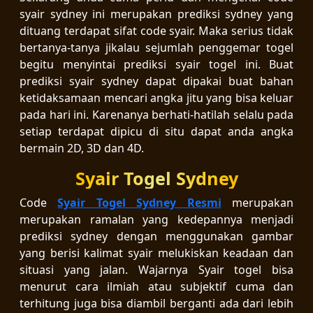
syair sydney ini merupakan prediksi sydney yang
dituang terdapat sifat code syair. Maka serius tidak
bertanya-tanya jikalau sejumlah penggemar togel
begitu menyintai prediksi syair togel ini. Buat
prediksi syair sydney dapat dipakai buat bahan
ketidaksamaan mencari angka jitu yang bisa keluar
pada hari ini. Karenanya berhati-hatilah selalu pada
setiap terdapat dipicu di situ dapat anda angka
bermain 2D, 3D dan 4D.
Syair Togel Sydney
Code
Syair Togel Sydney Resmi
merupakan
merupakan ramalan yang kedepannya menjadi
prediksi sydney dengan menggunakan gambar
yang berisi kalimat syair melukiskan keadaan dan
situasi yang jalan. Wajarnya Syair togel bisa
menurut cara ilmiah atau subjektif cuma dan
terhitung juga bisa diambil berganti ada dari lebih