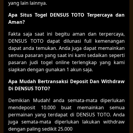
yang lain lainnya.
Apa Situs Togel DENSUS TOTO Terpercaya dan
Aman?
Fakta saja saat ini begitu aman dan terpercaya,
DENSUS TOTO dapat dilunasi full kemenangan
dapat anda temukan. Anda juga dapat memainkan
semua pasaran yang saat ini kami sedaikan seperti
pasaran judi togel online terlengkap yang kami
siapkan dengan gunakan 1 akun saja.
Apa Mudah
Bert
ransaksi Deposit Dan Withdraw
Di DENSUS TOTO?
Demikian Mudah! anda semata-mata diperlukan
mendeposit 10.000 buat memainkan semua
permainan yang terdapat di DENSUS TOTO. Anda
juga semata-mata diperlukan lakukan withdraw
dengan paling sedikit 25.000