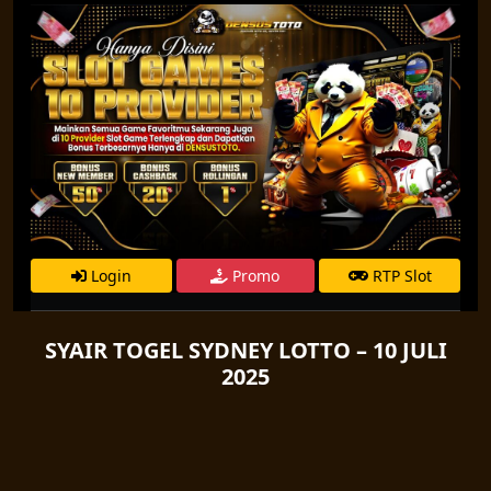
Login
Promo
RTP Slot
SYAIR TOGEL SYDNEY LOTTO – 10 JULI
2025