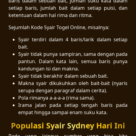
baris dalam sebuah bait, jumlah suku kata dalam
setiap baris, jumlah bait dalam setiap puisi, dan
ketentuan dalam hal rima dan ritma.
Sejumlah Kode Syair Togel Online, misalnya:
Syair terdiri dalam 4 baris/larik dalam setiap
bait.
Syair tidak punya sampiran, sama dengan pada
pantun. Dalam kata lain, semua baris punya
kandungan isi dan makna.
Syair tidak berakhir dalam sebuah bait.
Makna syair dikukuhkan oleh bait-bait (nyaris
serupa dengan paragraf dalam cerita).
Pola rimanya a-a-a-a (rima sama).
Irama jalan pada setiap tengah baris pada
empat hingga sampai enam suku kata.
Populasi Syair Sydney Hari Ini
Pada yang lainnya sumber yang bisa kita