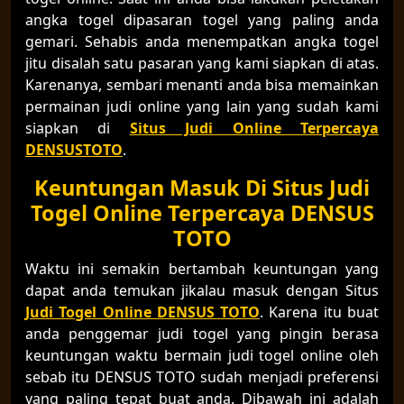
angka togel dipasaran togel yang paling anda
gemari. Sehabis anda menempatkan angka togel
jitu disalah satu pasaran yang kami siapkan di atas.
Karenanya, sembari menanti anda bisa memainkan
permainan judi online yang lain yang sudah kami
siapkan di
Situs Judi Online Terpercaya
DENSUSTOTO
.
Keuntungan Masuk Di Situs Judi
Togel Online Terpercaya DENSUS
TOTO
Waktu ini semakin bertambah keuntungan yang
dapat anda temukan jikalau masuk dengan Situs
Judi Togel Online DENSUS TOTO
. Karena itu buat
anda penggemar judi togel yang pingin berasa
keuntungan waktu bermain judi togel online oleh
sebab itu DENSUS TOTO sudah menjadi preferensi
yang paling tepat buat anda. Dibawah ini adalah