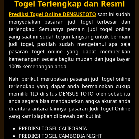
Togel Terlengkap dan Resmi
Prediksi Togel Online DENSUSTOTO
saat ini sudah
menyediakan pasaran judi togel terbesar dan
terlengkap. Semuanya pemain judi togel online
yang saat ini sudah terjun langsung untuk bermain
judi togel, pastilah sudah mengetahui apa saja
pasaran togel online yang dapat memberikan
kemenangan secara begitu mudah dan juga bayar
100% kemenangan anda.
Nah, berikut merupakan pasaran judi togel online
terlengkap yang dapat anda bermainakan cukup
memiliki 1ID di situs DENSUS TOTO, oleh sebab itu
anda segera bisa mendapatkan angka akurat anda
di antara antara lainnya pasaran Judi Togel Online
yang kami siapkan di bawah berikut ini:
PREDIKSI TOGEL CALIFORNIA
PREDIKSI TOGEL CAMBODIA NIGHT