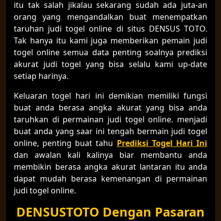
itu tak salah jikalau sekarang sudah ada juta-an
orang yang mengandalkan buat menempatkan
taruhan judi togel online di situs DENSUS TOTO.
Tak hanya itu kami juga memberikan pemain judi
togel online semua data penting soalnya prediksi
akurat judi togel yang bisa selalu kami up-date
setiap harinya.
Keluaran togel hari ini demikian memiliki fungsi
buat anda berasa angka akurat yang bisa anda
taruhkan di permainan judi togel online. menjadi
buat anda yang saar ini tengah bermain judi togel
online, penting buat tahu
Prediksi Togel Hari Ini
dan awalan kali kalinya biar membantu anda
membikin berasa angka akurat lantaran itu anda
dapat mudah berasa kemenangan di permainan
judi togel online.
DENSUSTOTO Dengan Pasaran