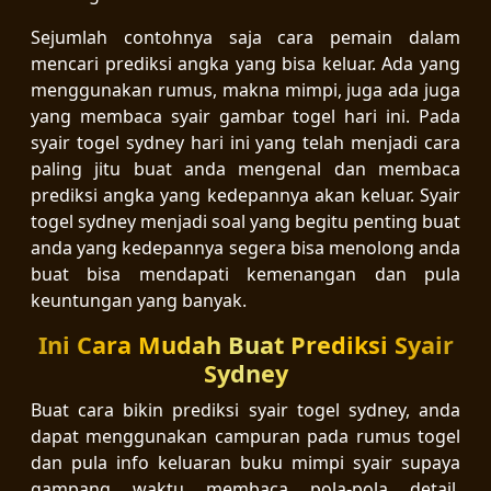
Sejumlah contohnya saja cara pemain dalam
mencari prediksi angka yang bisa keluar. Ada yang
menggunakan rumus, makna mimpi, juga ada juga
yang membaca syair gambar togel hari ini. Pada
syair togel sydney hari ini yang telah menjadi cara
paling jitu buat anda mengenal dan membaca
prediksi angka yang kedepannya akan keluar. Syair
togel sydney menjadi soal yang begitu penting buat
anda yang kedepannya segera bisa menolong anda
buat bisa mendapati kemenangan dan pula
keuntungan yang banyak.
Ini Cara Mudah Buat Prediksi Syair
Sydney
Buat cara bikin prediksi syair togel sydney, anda
dapat menggunakan campuran pada rumus togel
dan pula info keluaran buku mimpi syair supaya
gampang waktu membaca pola-pola detail.