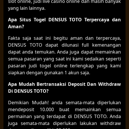
slot online, judi live casino online dan masih banyak
yang lain lainnya.
Apa Situs Togel DENSUS TOTO Terpercaya dan
Aman?
Fakta saja saat ini begitu aman dan terpercaya,
DENSUS TOTO dapat dilunasi full kemenangan
dapat anda temukan. Anda juga dapat memainkan
semua pasaran yang saat ini kami sedaikan seperti
pasaran judi togel online terlengkap yang kami
siapkan dengan gunakan 1 akun saja.
Apa Mudah
Bert
ransaksi Deposit Dan Withdraw
Di DENSUS TOTO?
Demikian Mudah! anda semata-mata diperlukan
mendeposit 10.000 buat memainkan semua
permainan yang terdapat di DENSUS TOTO. Anda
juga semata-mata diperlukan lakukan withdraw