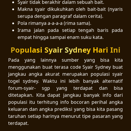
Syair tidak berakhir dalam sebuah bait.
Makna syair dikukuhkan oleh bait-bait (nyaris
serupa dengan paragraf dalam cerita).
Pola rimanya a-a-a-a (rima sama).
Irama jalan pada setiap tengah baris pada
empat hingga sampai enam suku kata.
Populasi Syair Sydney Hari Ini
Pada yang lainnya sumber yang bisa kita
menggunakan buat terasa code Syair Sydney buat
jangkau angka akurat merupakan populasi syair
togel sydney. Waktu ini lebih banyak alternatif
forum-syair- sgp yang terdapat dan bisa
ditetapkan. Kita dapat jangkau banyak info dari
populasi itu terhitung info bocoran perihal angka
keluaran dan angka prediksi yang bisa kita pasang
taruhan setiap harinya menurut tipe pasaran yang
terdapat.