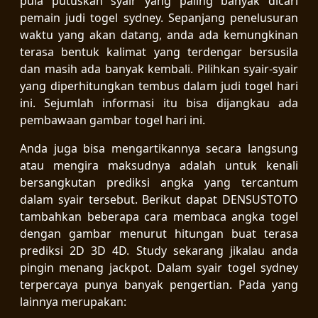
pula putuskan syair yang paling banyak dicari
pemain judi togel sydney. Sepanjang penelusuran
waktu yang akan datang, anda ada kemungkinan
terasa bentuk kalimat yang terdengar bersusila
dan masih ada banyak kembali. Pilihkan syair-syair
yang diperhitungkan tembus dalam judi togel hari
ini. Sejumlah informasi itu bisa dijangkau ada
pembawaan gambar togel hari ini.
Anda juga bisa mengartikannya secara langsung
atau mengira maksudnya adalah untuk kenali
bersangkutan prediksi angka yang tercantum
dalam syair tersebut. Berikut dapat DENSUSTOTO
tambahkan beberapa cara membaca angka togel
dengan gambar menurut hitungan buat terasa
prediksi 2D 3D 4D. Study sekarang jikalau anda
pingin menang jackpot. Dalam syair togel sydney
terpercaya punya banyak pengertian. Pada yang
lainnya merupakan: