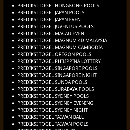
PREDIKSI TOGEL HONGKONG POOLS
PREDIKSI TOGEL JAPAN POOLS
PREDIKSI TOGEL JAPAN EVEN
PREDIKSI TOGEL JUVENTUS POOLS
PREDIKSI TOGEL MACAU EVEN
PREDIKSI TOGEL MAGNUM 4D MALAYSIA
PREDIKSI TOGEL MAGNUM CAMBODIA
PREDIKSI TOGEL OREGON POOLS
PREDIKSI TOGEL PHILIPPINA LOTTERY
PREDIKSI TOGEL SINGAPORE POOLS
PREDIKSI TOGEL SINGAPORE NIGHT
PREDIKSI TOGEL SUNDA POOLS
PREDIKSI TOGEL SURABAYA POOLS
PREDIKSI TOGEL SYDNEY POOLS
PREDIKSI TOGEL SYDNEY EVENING
PREDIKSI TOGEL SYDNEY NIGHT
PREDIKSI TOGEL TAIWAN BALL
PREDIKSI TOGEL TAIWAN POOLS