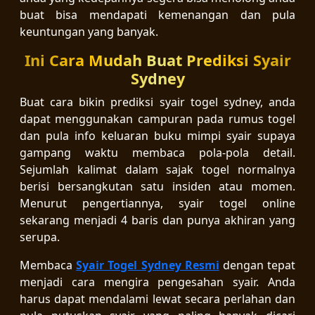
buat bisa mendapati kemenangan dan pula
keuntungan yang banyak.
Ini Cara Mudah Buat Prediksi Syair
Sydney
Buat cara bikin prediksi syair togel sydney, anda
dapat menggunakan campuran pada rumus togel
dan pula info keluaran buku mimpi syair supaya
gampang waktu membaca pola-pola detail.
Sejumlah kalimat dalam sajak togel normalnya
berisi bersangkutan satu insiden atau momen.
Menurut pengertiannya, syair togel online
sekarang menjadi 4 baris dan punya akhiran yang
serupa.
Membaca
Syair Togel Sydney Resmi
dengan tepat
menjadi cara mengira pengesahan syair. Anda
harus dapat mendalami lewat secara perlahan dan