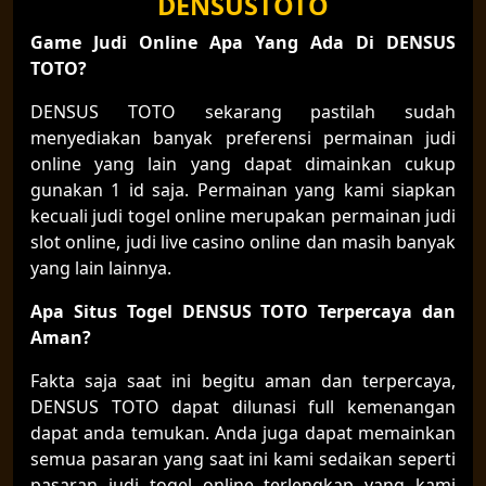
DENSUSTOTO
Game Judi Online Apa Yang Ada Di DENSUS
TOTO?
DENSUS TOTO sekarang pastilah sudah
menyediakan banyak preferensi permainan judi
online yang lain yang dapat dimainkan cukup
gunakan 1 id saja. Permainan yang kami siapkan
kecuali judi togel online merupakan permainan judi
slot online, judi live casino online dan masih banyak
yang lain lainnya.
Apa Situs Togel DENSUS TOTO Terpercaya dan
Aman?
Fakta saja saat ini begitu aman dan terpercaya,
DENSUS TOTO dapat dilunasi full kemenangan
dapat anda temukan. Anda juga dapat memainkan
semua pasaran yang saat ini kami sedaikan seperti
pasaran judi togel online terlengkap yang kami