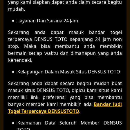
yang kami siapkan dapat anda claim secara begitu
mudah.
Layanan Dan Sarana 24 Jam
Sekarang anda dapat masuk bandar togel
terpercaya DENSUS TOTO sepanjang 24 jam non
stop. Maka bisa membantu anda membikin
bermain setiap waktu dan dimanapun yang anda
kehendaki.
Kelapangan Dalam Masuk Situs DENSUS TOTO
Sekarang anda dapat secara begitu mudah buat
masuk situs DENSUS TOTO, dipicu kami situs kami
memiliki link preferensi yang bisa membantu
banyak member kami membikin ada
Bandar Judi
Togel Terpercaya DENSUSTOTO
.
Keamanan Data Seluruh Member DENSUS
TOTO