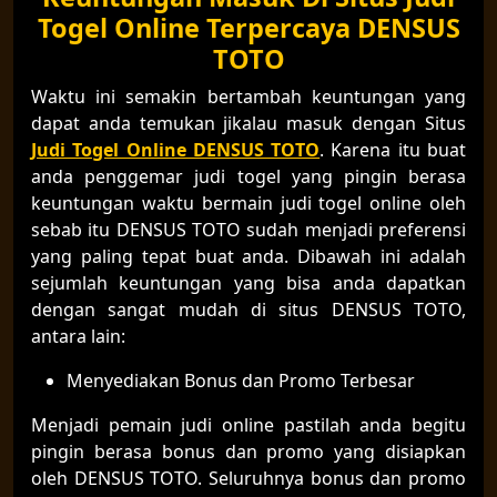
Togel Online Terpercaya DENSUS
TOTO
Waktu ini semakin bertambah keuntungan yang
dapat anda temukan jikalau masuk dengan Situs
Judi Togel Online DENSUS TOTO
. Karena itu buat
anda penggemar judi togel yang pingin berasa
keuntungan waktu bermain judi togel online oleh
sebab itu DENSUS TOTO sudah menjadi preferensi
yang paling tepat buat anda. Dibawah ini adalah
sejumlah keuntungan yang bisa anda dapatkan
dengan sangat mudah di situs DENSUS TOTO,
antara lain:
Menyediakan Bonus dan Promo Terbesar
Menjadi pemain judi online pastilah anda begitu
pingin berasa bonus dan promo yang disiapkan
oleh DENSUS TOTO. Seluruhnya bonus dan promo