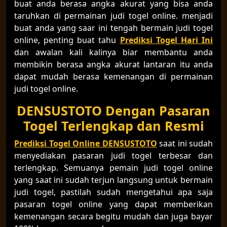
buat anda berasa angka akurat yang bisa anda
taruhkan di permainan judi togel online. menjadi
buat anda yang saar ini tengah bermain judi togel
online, penting buat tahu
Prediksi Togel Hari Ini
dan awalan kali kalinya biar membantu anda
membikin berasa angka akurat lantaran itu anda
dapat mudah berasa kemenangan di permainan
judi togel online.
DENSUSTOTO Dengan Pasaran
Togel Terlengkap dan Resmi
Prediksi Togel Online DENSUSTOTO
saat ini sudah
menyediakan pasaran judi togel terbesar dan
terlengkap. Semuanya pemain judi togel online
yang saat ini sudah terjun langsung untuk bermain
judi togel, pastilah sudah mengetahui apa saja
pasaran togel online yang dapat memberikan
kemenangan secara begitu mudah dan juga bayar