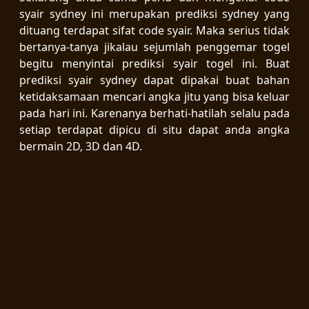
syair sydney ini merupakan prediksi sydney yang
dituang terdapat sifat code syair. Maka serius tidak
bertanya-tanya jikalau sejumlah penggemar togel
begitu menyintai prediksi syair togel ini. Buat
prediksi syair sydney dapat dipakai buat bahan
ketidaksamaan mencari angka jitu yang bisa keluar
pada hari ini. Karenanya berhati-hatilah selalu pada
setiap terdapat dipicu di situ dapat anda angka
bermain 2D, 3D dan 4D.