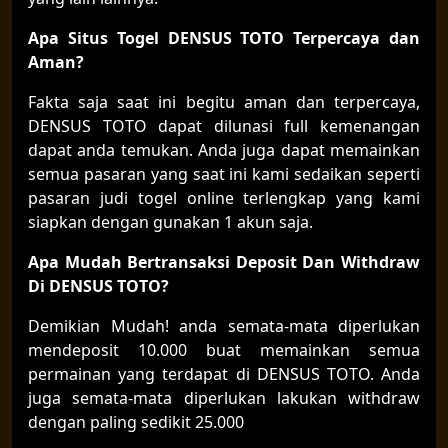
Apa Situs Togel DENSUS TOTO Terpercaya dan
Aman?
Fakta saja saat ini begitu aman dan terpercaya,
DENSUS TOTO dapat dilunasi full kemenangan
dapat anda temukan. Anda juga dapat memainkan
semua pasaran yang saat ini kami sedaikan seperti
pasaran judi togel online terlengkap yang kami
siapkan dengan gunakan 1 akun saja.
Apa Mudah
Bert
ransaksi Deposit Dan Withdraw
Di DENSUS TOTO?
Demikian Mudah! anda semata-mata diperlukan
mendeposit 10.000 buat memainkan semua
permainan yang terdapat di DENSUS TOTO. Anda
juga semata-mata diperlukan lakukan withdraw
dengan paling sedikit 25.000