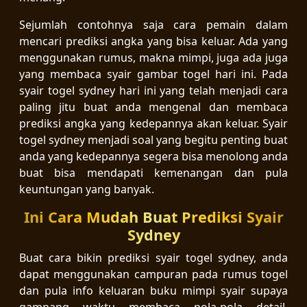
Sejumlah contohnya saja cara pemain dalam
mencari prediksi angka yang bisa keluar. Ada yang
menggunakan rumus, makna mimpi, juga ada juga
yang membaca syair gambar togel hari ini. Pada
syair togel sydney hari ini yang telah menjadi cara
paling jitu buat anda mengenal dan membaca
prediksi angka yang kedepannya akan keluar. Syair
togel sydney menjadi soal yang begitu penting buat
anda yang kedepannya segera bisa menolong anda
buat bisa mendapati kemenangan dan pula
keuntungan yang banyak.
Ini Cara Mudah Buat Prediksi Syair
Sydney
Buat cara bikin prediksi syair togel sydney, anda
dapat menggunakan campuran pada rumus togel
dan pula info keluaran buku mimpi syair supaya
gampang waktu membaca pola-pola detail.