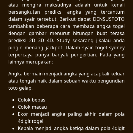
atau mengira maksudnya adalah untuk kenali
bersangkutan prediksi angka yang tercantum
dalam syair tersebut. Berikut dapat DENSUSTOTO
tambahkan beberapa cara membaca angka togel
dengan gambar menurut hitungan buat terasa
prediksi 2D 3D 4D. Study sekarang jikalau anda
pingin menang jackpot. Dalam syair togel sydney
terpercaya punya banyak pengertian. Pada yang
lainnya merupakan:
Angka bermain menjadi angka yang acapkali keluar
atau tengah naik dalam sebuah waktu pengundian
toto gelap.
Colok bebas
Colok macau
Ekor menjadi angka paling akhir dalam pola
4digit togel
Kepala menjadi angka ketiga dalam pola 4digit