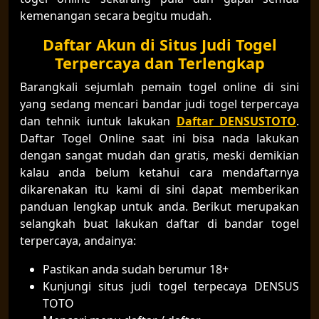
kemenangan secara begitu mudah.
Daftar Akun di Situs Judi Togel
Terpercaya dan Terlengkap
Barangkali sejumlah pemain togel online di sini
yang sedang mencari bandar judi togel terpercaya
dan tehnik iuntuk lakukan
Daftar DENSUSTOTO
.
Daftar Togel Online saat ini bisa nada lakukan
dengan sangat mudah dan gratis, meski demikian
kalau anda belum ketahui cara mendaftarnya
dikarenakan itu kami di sini dapat memberikan
panduan lengkap untuk anda. Berikut merupakan
selangkah buat lakukan daftar di bandar togel
terpercaya, andainya:
Pastikan anda sudah berumur 18+
Kunjungi situs judi togel terpecaya DENSUS
TOTO