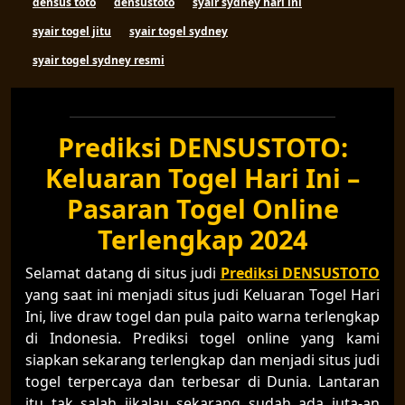
densus toto
densustoto
syair sydney hari ini
syair togel jitu
syair togel sydney
syair togel sydney resmi
Prediksi DENSUSTOTO:
Keluaran Togel Hari Ini –
Pasaran Togel Online
Terlengkap 2024
Selamat datang di situs judi
Prediksi DENSUSTOTO
yang saat ini menjadi situs judi Keluaran Togel Hari
Ini, live draw togel dan pula paito warna terlengkap
di Indonesia. Prediksi togel online yang kami
siapkan sekarang terlengkap dan menjadi situs judi
togel terpercaya dan terbesar di Dunia. Lantaran
itu tak salah jikalau sekarang sudah ada juta-an