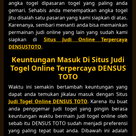
angka togel dipasaran togel yang paling anda
gemari. Sehabis anda menempatkan angka togel
jitu disalah satu pasaran yang kami siapkan di atas.
Karenanya, sembari menanti anda bisa memainkan
permainan judi online yang lain yang sudah kami
siapkan di
Situs Judi Online Terpercaya
DENSUSTOTO
.
Keuntungan Masuk Di Situs Judi
Togel Online Terpercaya DENSUS
TOTO
Waktu ini semakin bertambah keuntungan yang
dapat anda temukan jikalau masuk dengan Situs
Judi Togel Online DENSUS TOTO
. Karena itu buat
anda penggemar judi togel yang pingin berasa
keuntungan waktu bermain judi togel online oleh
sebab itu DENSUS TOTO sudah menjadi preferensi
yang paling tepat buat anda. Dibawah ini adalah