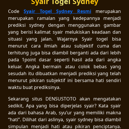
Syair Togel Sydney
Code
Syair Togel Sydney Resmi
merupakan
merupakan ramalan yang kedepannya menjadi
prediksi sydney dengan menggunakan gambar
yang berisi kalimat syair melukiskan keadaan dan
situasi yang jalan. Wajarnya Syair togel bisa
menurut cara ilmiah atau subjektif cuma dan
terhitung juga bisa diambil berganti ada dari lebih
pada 1point dasar seperti hasil ada dari angka
keluar. Angka bermain atau colok bebas yang
sesudah itu dibuatkan menjadi prediksi yang telah
menurut pikiran subjektif ini bersama hati sendiri
waktu buat prediksinya.
Sekarang situs DENSUSTOTO akan mengatakan
sedikit, Apa yang bisa diperjelas syair? Kata syair
ada dari bahasa Arab, syu’ur yang memiliki makna
“hati”. Dilihat dari aslinya, syair sydney bisa diambil
simpulan menjadi hati atau pikiran penciptanya.