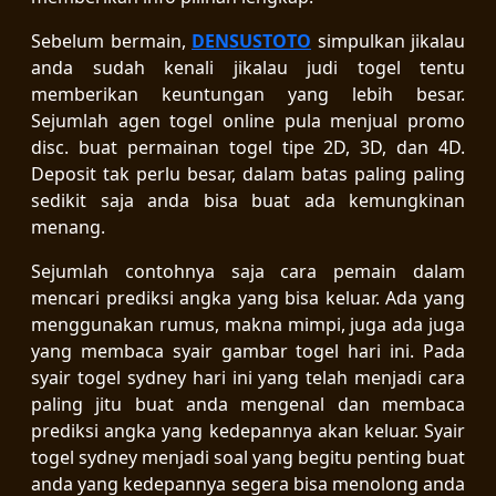
Sebelum bermain,
DENSUSTOTO
simpulkan jikalau
anda sudah kenali jikalau judi togel tentu
memberikan keuntungan yang lebih besar.
Sejumlah agen togel online pula menjual promo
disc. buat permainan togel tipe 2D, 3D, dan 4D.
Deposit tak perlu besar, dalam batas paling paling
sedikit saja anda bisa buat ada kemungkinan
menang.
Sejumlah contohnya saja cara pemain dalam
mencari prediksi angka yang bisa keluar. Ada yang
menggunakan rumus, makna mimpi, juga ada juga
yang membaca syair gambar togel hari ini. Pada
syair togel sydney hari ini yang telah menjadi cara
paling jitu buat anda mengenal dan membaca
prediksi angka yang kedepannya akan keluar. Syair
togel sydney menjadi soal yang begitu penting buat
anda yang kedepannya segera bisa menolong anda