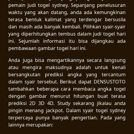
pemain judi togel sydney. Sepanjang penelusuran
waktu yang akan datang, anda ada kemungkinan
terasa bentuk kalimat yang terdengar bersusila
dan masih ada banyak kembali. Pilihkan syair-syair
yang diperhitungkan tembus dalam judi togel hari
ini. Sejumlah informasi itu bisa dijangkau ada
pembawaan gambar togel hari ini.
Anda juga bisa mengartikannya secara langsung
atau mengira maksudnya adalah untuk kenali
bersangkutan prediksi angka yang tercantum
dalam syair tersebut. Berikut dapat DENSUSTOTO
tambahkan beberapa cara membaca angka togel
dengan gambar menurut hitungan buat terasa
prediksi 2D 3D 4D. Study sekarang jikalau anda
pingin menang jackpot. Dalam syair togel sydney
terpercaya punya banyak pengertian. Pada yang
lainnya merupakan: