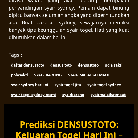
dirasa waktu yang akan datang merupakan
penyandingan syair sydney. Pemain dapat binung
dipicu banyak sejumlah angka yang diperhitungkan
ada. Buat pasaran sydney, sewajarnya memiliki
banyak tipe keunggulan syair togel. Hati yang kuat
dibutuhkan dalam hal ini.
Tags :
daftar densustoto
densus toto
densustoto
pola sakti
polasakti
SYAIR BARONG
SYAIR MALAIKAT MAUT
syair sydney hari ini
syair togel jitu
syair togel sydney
syair togel sydney resmi
syairbarong
syairmalaikatmaut
Prediksi DENSUSTOTO:
Keluaran Togel Hari Ini –