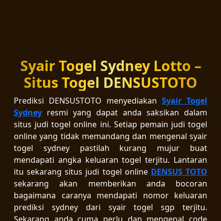
Syair Togel Sydney Lotto –
Situs Togel DENSUSTOTO
Prediksi DENSUSTOTO menyediakan
Syair Togel
Sydney
resmi yang dapat anda saksikan dalam
situs judi togel online ini. Setiap pemain judi togel
online yang tidak memandang dan mengenal syair
togel sydney pastilah kurang mujur buat
mendapati angka keluaran togel terjitu. Lantaran
itu sekarang situs judi togel online
DENSUS TOTO
sekarang akan memberikan anda bocoran
bagaimana caranya mendapati nomor keluaran
prediksi sydney dari syair togel sgp terjitu.
Sekarang anda cuma perlu dan mengenal code