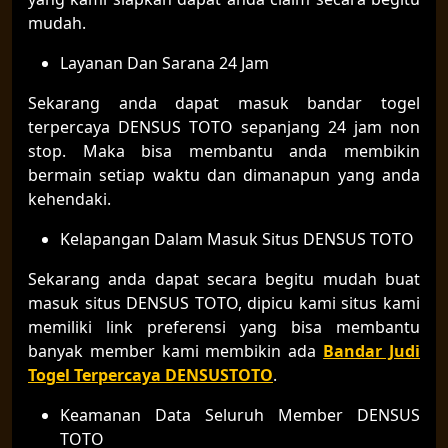
mudah.
Layanan Dan Sarana 24 Jam
Sekarang anda dapat masuk bandar togel
terpercaya DENSUS TOTO sepanjang 24 jam non
stop. Maka bisa membantu anda membikin
bermain setiap waktu dan dimanapun yang anda
kehendaki.
Kelapangan Dalam Masuk Situs DENSUS TOTO
Sekarang anda dapat secara begitu mudah buat
masuk situs DENSUS TOTO, dipicu kami situs kami
memiliki link preferensi yang bisa membantu
banyak member kami membikin ada
Bandar Judi
Togel Terpercaya DENSUSTOTO
.
Keamanan Data Seluruh Member DENSUS
TOTO