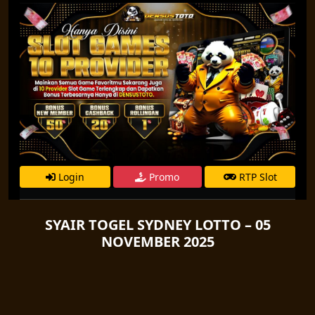
Login
Promo
RTP Slot
SYAIR TOGEL SYDNEY LOTTO – 05
NOVEMBER 2025