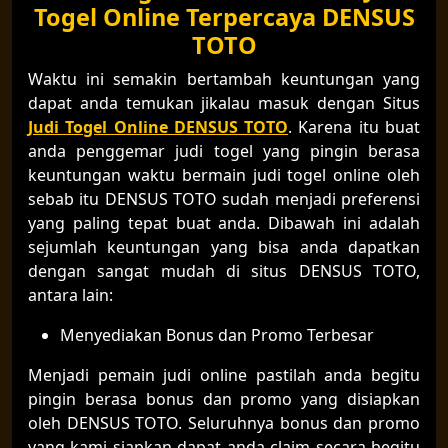
Togel Online Terpercaya DENSUS
TOTO
Waktu ini semakin bertambah keuntungan yang
dapat anda temukan jikalau masuk dengan Situs
Judi Togel Online DENSUS TOTO
. Karena itu buat
anda penggemar judi togel yang pingin berasa
keuntungan waktu bermain judi togel online oleh
sebab itu DENSUS TOTO sudah menjadi preferensi
yang paling tepat buat anda. Dibawah ini adalah
sejumlah keuntungan yang bisa anda dapatkan
dengan sangat mudah di situs DENSUS TOTO,
antara lain:
Menyediakan Bonus dan Promo Terbesar
Menjadi pemain judi online pastilah anda begitu
pingin berasa bonus dan promo yang disiapkan
oleh DENSUS TOTO. Seluruhnya bonus dan promo
yang kami siapkan dapat anda claim secara begitu