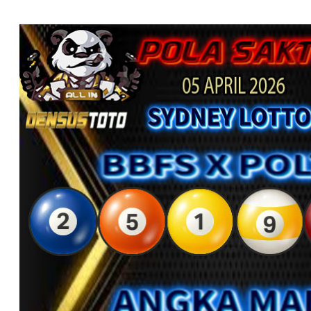
bermain 2D, 3D dan 4D