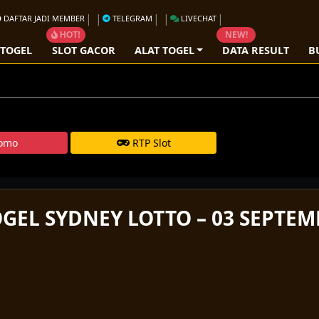
DAFTAR JADI MEMBER
TELEGRAM
LIVECHAT
 TOGEL
SLOT GACOR
ALAT TOGEL
DATA RESULT
B
omo
RTP Slot
OGEL SYDNEY LOTTO – 03 SEPTEM