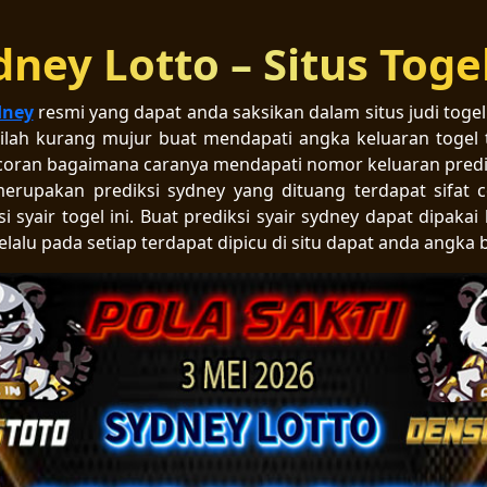
ydney Lotto – Situs To
dney
resmi yang dapat anda saksikan dalam situs judi togel o
h kurang mujur buat mendapati angka keluaran togel terj
an bagaimana caranya mendapati nomor keluaran prediksi 
rupakan prediksi sydney yang dituang terdapat sifat cod
 syair togel ini. Buat prediksi syair sydney dapat dipak
 selalu pada setiap terdapat dipicu di situ dapat anda angk