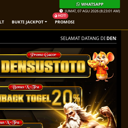
WHATSAPP
JUMAT, 07 AGU 2026 (
8:23:03 AM
)
LT
BUKTI JACKPOT
PROMOSI
SELAMAT DATANG DI
DENSUSTOTO
AGE