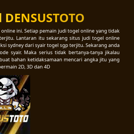
gel DENSUSTOTO
nline ini. Setiap pemain judi togel online yang tidak
itu. Lantaran itu sekarang situs judi togel online
sydney dari syair togel sgp terjitu. Sekarang anda
e syair. Maka serius tidak bertanya-tanya jikalau
ai buat bahan ketidaksamaan mencari angka jitu yang
a bermain 2D, 3D dan 4D