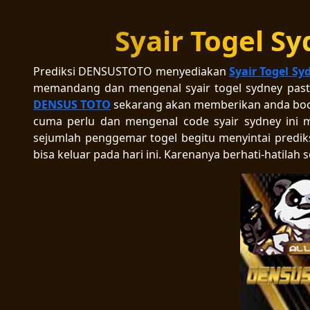
Syair Togel S
Prediksi DENSUSTOTO menyediakan
Syair Togel Sy
memandang dan mengenal syair togel sydney pastila
DENSUS TOTO
sekarang akan memberikan anda bocor
cuma perlu dan mengenal code syair sydney ini me
sejumlah penggemar togel begitu menyintai prediksi
bisa keluar pada hari ini. Karenanya berhati-hatilah