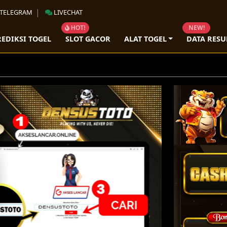
TELEGRAM
LIVECHAT
REDIKSI TOGEL
SLOT GACOR
ALAT TOGEL
DATA RESU