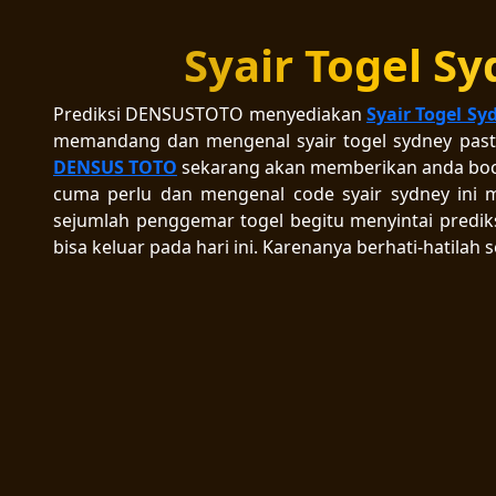
Syair Togel S
Prediksi DENSUSTOTO menyediakan
Syair Togel Sy
memandang dan mengenal syair togel sydney pastila
DENSUS TOTO
sekarang akan memberikan anda bocor
cuma perlu dan mengenal code syair sydney ini me
sejumlah penggemar togel begitu menyintai prediksi
bisa keluar pada hari ini. Karenanya berhati-hatilah