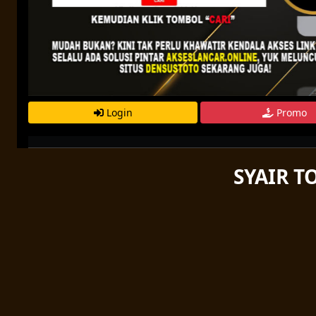
Login
Promo
SYAIR T