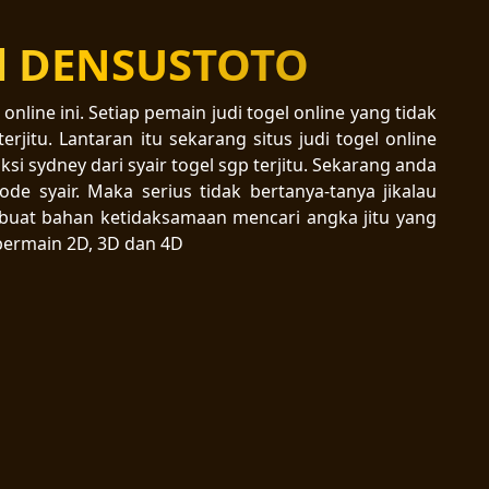
gel DENSUSTOTO
nline ini. Setiap pemain judi togel online yang tidak
itu. Lantaran itu sekarang situs judi togel online
sydney dari syair togel sgp terjitu. Sekarang anda
e syair. Maka serius tidak bertanya-tanya jikalau
ai buat bahan ketidaksamaan mencari angka jitu yang
a bermain 2D, 3D dan 4D