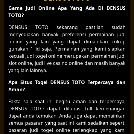
Game Judi Online Apa Yang Ada Di DENSUS
TOTO?
DENSUS TOTO sekarang pastilah sudah
menyediakan banyak preferensi permainan judi
online yang lain yang dapat dimainkan cukup
gunakan 1 id saja. Permainan yang kami siapkan
kecuali judi togel online merupakan permainan judi
slot online, judi live casino online dan masih banyak
yang lain lainnya.
Apa Situs Togel DENSUS TOTO Terpercaya dan
Aman?
Fakta saja saat ini begitu aman dan terpercaya,
DENSUS TOTO dapat dilunasi full kemenangan
dapat anda temukan. Anda juga dapat memainkan
semua pasaran yang saat ini kami sedaikan seperti
pasaran judi togel online terlengkap yang kami