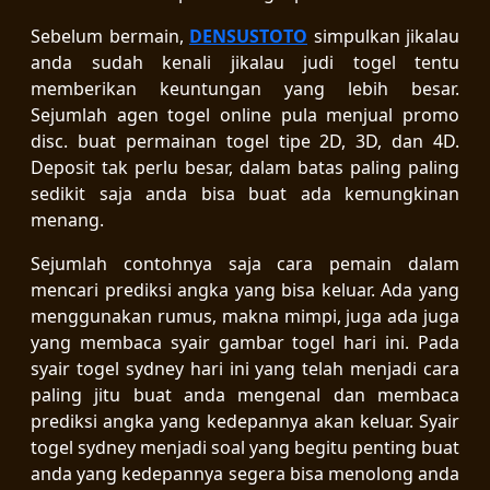
Sebelum bermain,
DENSUSTOTO
simpulkan jikalau
anda sudah kenali jikalau judi togel tentu
memberikan keuntungan yang lebih besar.
Sejumlah agen togel online pula menjual promo
disc. buat permainan togel tipe 2D, 3D, dan 4D.
Deposit tak perlu besar, dalam batas paling paling
sedikit saja anda bisa buat ada kemungkinan
menang.
Sejumlah contohnya saja cara pemain dalam
mencari prediksi angka yang bisa keluar. Ada yang
menggunakan rumus, makna mimpi, juga ada juga
yang membaca syair gambar togel hari ini. Pada
syair togel sydney hari ini yang telah menjadi cara
paling jitu buat anda mengenal dan membaca
prediksi angka yang kedepannya akan keluar. Syair
togel sydney menjadi soal yang begitu penting buat
anda yang kedepannya segera bisa menolong anda