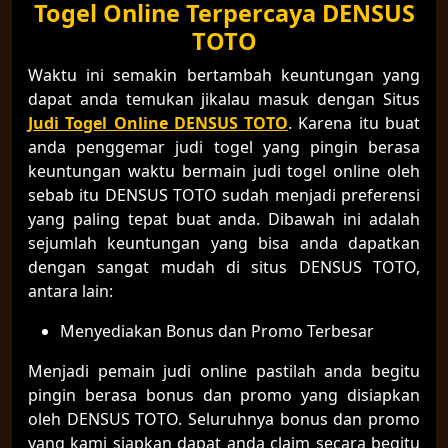
Togel Online Terpercaya DENSUS
TOTO
Waktu ini semakin bertambah keuntungan yang
dapat anda temukan jikalau masuk dengan Situs
Judi Togel Online DENSUS TOTO
. Karena itu buat
anda penggemar judi togel yang pingin berasa
keuntungan waktu bermain judi togel online oleh
sebab itu DENSUS TOTO sudah menjadi preferensi
yang paling tepat buat anda. Dibawah ini adalah
sejumlah keuntungan yang bisa anda dapatkan
dengan sangat mudah di situs DENSUS TOTO,
antara lain:
Menyediakan Bonus dan Promo Terbesar
Menjadi pemain judi online pastilah anda begitu
pingin berasa bonus dan promo yang disiapkan
oleh DENSUS TOTO. Seluruhnya bonus dan promo
yang kami siapkan dapat anda claim secara begitu