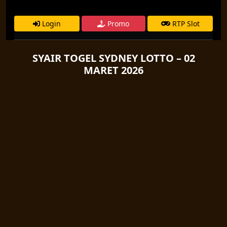
Login
Promo
RTP Slot
SYAIR TOGEL SYDNEY LOTTO – 02
MARET 2026