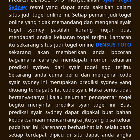
Sydney
resmi yang dapat anda saksikan dalam
situs judi togel online ini. Setiap pemain judi togel
online yang tidak memandang dan mengenal syair
togel sydney pastilah kurang mujur buat
mendapati angka keluaran togel terjitu. Lantaran
itu sekarang situs judi togel online
DENSUS TOTO
sekarang akan memberikan anda bocoran
bagaimana caranya mendapati nomor keluaran
prediksi sydney dari syair togel sgp terjitu.
Sekarang anda cuma perlu dan mengenal code
syair sydney ini merupakan prediksi sydney yang
dituang terdapat sifat code syair. Maka serius tidak
bertanya-tanya jikalau sejumlah penggemar togel
begitu menyintai prediksi syair togel ini. Buat
prediksi syair sydney dapat dipakai buat bahan
ketidaksamaan mencari angka jitu yang bisa keluar
pada hari ini. Karenanya berhati-hatilah selalu pada
setiap terdapat dipicu di situ dapat anda angka