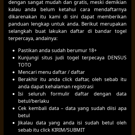
dengan sangat mudah dan gratis, meski demikian
kalau anda belum ketahui cara mendaftarnya
dikarenakan itu kami di sini dapat memberikan
panduan lengkap untuk anda. Berikut merupakan
selangkah buat lakukan daftar di bandar togel
terpercaya, andainya:
Pastikan anda sudah berumur 18+
Kunjungi situs judi togel terpecaya DENSUS
TOTO
Mencari menu daftar / daftar
Berakhir itu anda click daftar, oleh sebab itu
anda dapat kehalaman registrasi
Isi seluruh formulir daftar dengan data
betul/berlaku
Cek kembali data – data yang sudah diisi apa
betul
Jikalau data yang anda isi sudah betul oleh
sebab itu click KIRIM/SUBMIT