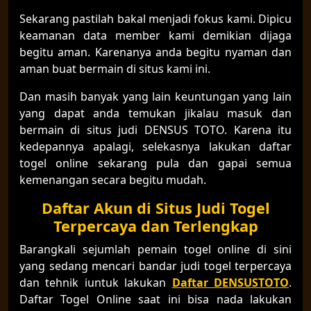
Sekarang pastilah bakal menjadi fokus kami. Dipicu
keamanan data member kami demikian dijaga
begitu aman. Karenanya anda begitu nyaman dan
aman buat bermain di situs kami ini.
Dan masih banyak yang lain keuntungan yang lain
yang dapat anda temukan jikalau masuk dan
bermain di situs judi DENSUS TOTO. Karena itu
kedepannya apalagi, selekasnya lakukan daftar
togel online sekarang pula dan gapai semua
kemenangan secara begitu mudah.
Daftar Akun di Situs Judi Togel
Terpercaya dan Terlengkap
Barangkali sejumlah pemain togel online di sini
yang sedang mencari bandar judi togel terpercaya
dan tehnik iuntuk lakukan
Daftar DENSUSTOTO
.
Daftar Togel Online saat ini bisa nada lakukan