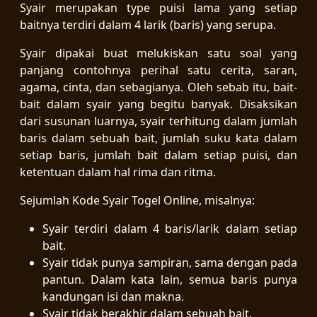
Syair merupakan type puisi lama yang setiap
baitnya terdiri dalam 4 larik (baris) yang serupa.
Syair dipakai buat melukiskan satu soal yang
panjang contohnya perihal satu cerita, saran,
agama, cinta, dan sebagianya. Oleh sebab itu, bait-
bait dalam syair yang begitu banyak. Disaksikan
dari susunan luarnya, syair terhitung dalam jumlah
baris dalam sebuah bait, jumlah suku kata dalam
setiap baris, jumlah bait dalam setiap puisi, dan
ketentuan dalam hal rima dan ritma.
Sejumlah Kode Syair Togel Online, misalnya:
Syair terdiri dalam 4 baris/larik dalam setiap
bait.
Syair tidak punya sampiran, sama dengan pada
pantun. Dalam kata lain, semua baris punya
kandungan isi dan makna.
Syair tidak berakhir dalam sebuah bait.