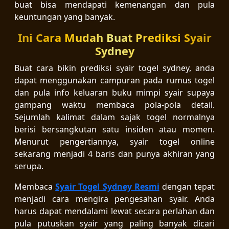
buat bisa mendapati kemenangan dan pula
keuntungan yang banyak.
Ini Cara Mudah Buat Prediksi Syair
Sydney
Buat cara bikin prediksi syair togel sydney, anda
dapat menggunakan campuran pada rumus togel
dan pula info keluaran buku mimpi syair supaya
gampang waktu membaca pola-pola detail.
Sejumlah kalimat dalam sajak togel normalnya
berisi bersangkutan satu insiden atau momen.
Menurut pengertiannya, syair togel online
sekarang menjadi 4 baris dan punya akhiran yang
serupa.
Membaca
Syair Togel Sydney Resmi
dengan tepat
menjadi cara mengira pengesahan syair. Anda
harus dapat mendalami lewat secara perlahan dan
pula putuskan syair yang paling banyak dicari