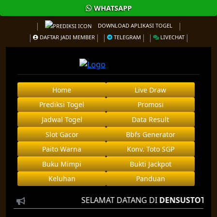
WHATSAPP
DOWNLOAD APLIKASI TOGEL
DAFTAR JADI MEMBER
TELEGRAM
LIVECHAT
Home
Live Draw
Prediksi Togel
Promosi
Jadwal Togel
Data Result
Slot Gacor
Bbfs Generator
Paito Warna
Konv. Toto SGP
Buku Mimpi
Bukti Jackpot
Keluhan
Panduan
SELAMAT DATANG DI
DENSUSTOTO
AGEN TO