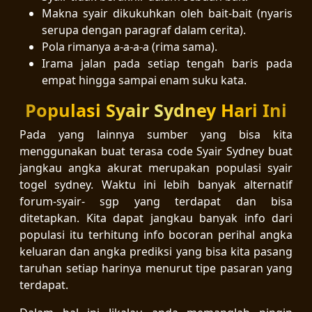
Makna syair dikukuhkan oleh bait-bait (nyaris
serupa dengan paragraf dalam cerita).
Pola rimanya a-a-a-a (rima sama).
Irama jalan pada setiap tengah baris pada
empat hingga sampai enam suku kata.
Populasi Syair Sydney Hari Ini
Pada yang lainnya sumber yang bisa kita
menggunakan buat terasa code Syair Sydney buat
jangkau angka akurat merupakan populasi syair
togel sydney. Waktu ini lebih banyak alternatif
forum-syair- sgp yang terdapat dan bisa
ditetapkan. Kita dapat jangkau banyak info dari
populasi itu terhitung info bocoran perihal angka
keluaran dan angka prediksi yang bisa kita pasang
taruhan setiap harinya menurut tipe pasaran yang
terdapat.