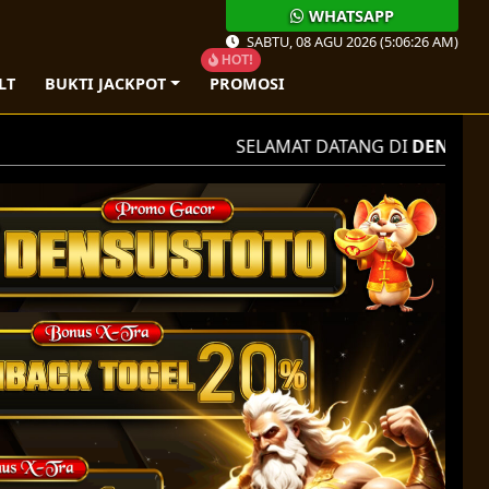
WHATSAPP
SABTU, 08 AGU 2026 (
5:06:28 AM
)
LT
BUKTI JACKPOT
PROMOSI
SELAMAT DATANG DI
DENSUSTOTO
AGE