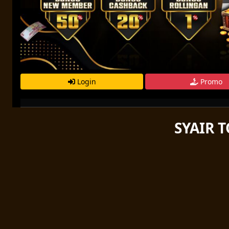
Login
Promo
SYAIR 