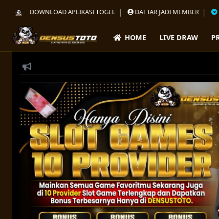
DOWNLOAD APLIKASI TOGEL
DAFTAR JADI MEMBER
HOME
LIVE DRAW
P