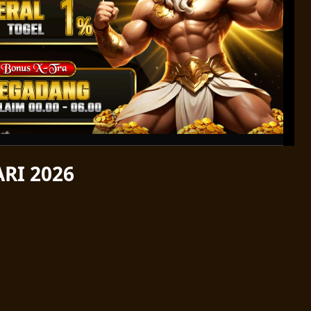
RI 2026