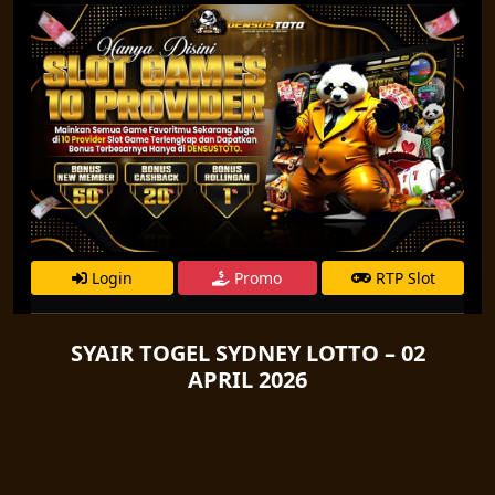
Login
Promo
RTP Slot
SYAIR TOGEL SYDNEY LOTTO – 02
APRIL 2026