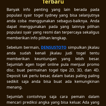
Terbaru
Banyak info penting yang lain berada pada
populasi syair togel sydney yang bisa selanjutnya
anda coba menggunakan sebagus-baiknya. Anda
dapat menggunakan pada yang lainnya pilihan
populasi syair yang resmi dan terpercaya sekaligus
memberikan info pilihan lengkap.
Sebelum bermain,
DENSUSTOTO
simpulkan jikalau
anda sudah kenali jikalau judi togel tentu
memberikan keuntungan yang lebih besar.
Sejumlah agen togel online pula menjual promo
disc. buat permainan togel tipe 2D, 3D, dan 4D.
Deposit tak perlu besar, dalam batas paling paling
sedikit saja anda bisa buat ada kemungkinan
menang.
Sejumlah contohnya saja cara pemain dalam
mencari prediksi angka yang bisa keluar. Ada yang