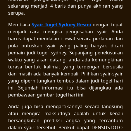
sekarang menjadi 4 baris dan punya akhiran yang
serupa.
Membaca
Syair Togel Sydney Resmi
dengan tepat
menjadi cara mengira pengesahan syair. Anda
harus dapat mendalami lewat secara perlahan dan
pula putuskan syair yang paling banyak dicari
pemain judi togel sydney. Sepanjang penelusuran
waktu yang akan datang, anda ada kemungkinan
terasa bentuk kalimat yang terdengar bersusila
dan masih ada banyak kembali. Pilihkan syair-syair
yang diperhitungkan tembus dalam judi togel hari
ini. Sejumlah informasi itu bisa dijangkau ada
pembawaan gambar togel hari ini.
Anda juga bisa mengartikannya secara langsung
atau mengira maksudnya adalah untuk kenali
bersangkutan prediksi angka yang tercantum
dalam syair tersebut. Berikut dapat DENSUSTOTO