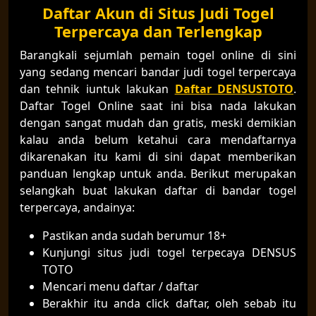
Daftar Akun di Situs Judi Togel
Terpercaya dan Terlengkap
Barangkali sejumlah pemain togel online di sini
yang sedang mencari bandar judi togel terpercaya
dan tehnik iuntuk lakukan
Daftar DENSUSTOTO
.
Daftar Togel Online saat ini bisa nada lakukan
dengan sangat mudah dan gratis, meski demikian
kalau anda belum ketahui cara mendaftarnya
dikarenakan itu kami di sini dapat memberikan
panduan lengkap untuk anda. Berikut merupakan
selangkah buat lakukan daftar di bandar togel
terpercaya, andainya:
Pastikan anda sudah berumur 18+
Kunjungi situs judi togel terpecaya DENSUS
TOTO
Mencari menu daftar / daftar
Berakhir itu anda click daftar, oleh sebab itu