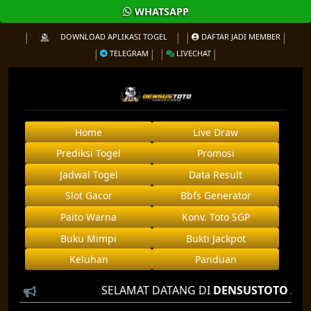
WHATSAPP
DOWNLOAD APLIKASI TOGEL
DAFTAR JADI MEMBER
TELEGRAM
LIVECHAT
Home
Live Draw
Prediksi Togel
Promosi
Jadwal Togel
Data Result
Slot Gacor
Bbfs Generator
Paito Warna
Konv. Toto SGP
Buku Mimpi
Bukti Jackpot
Keluhan
Panduan
SELAMAT DATANG DI
DENSUSTOTO
AGEN TOGEL