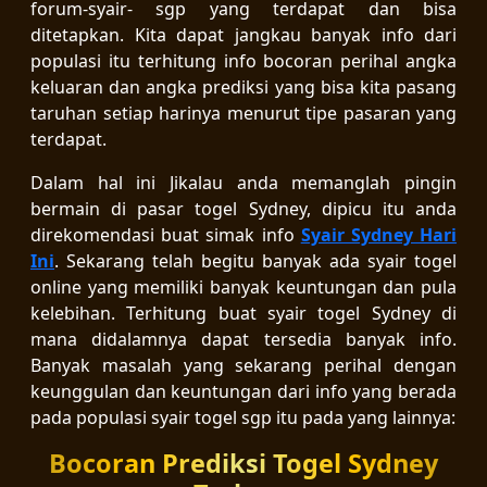
forum-syair- sgp yang terdapat dan bisa
ditetapkan. Kita dapat jangkau banyak info dari
populasi itu terhitung info bocoran perihal angka
keluaran dan angka prediksi yang bisa kita pasang
taruhan setiap harinya menurut tipe pasaran yang
terdapat.
Dalam hal ini Jikalau anda memanglah pingin
bermain di pasar togel Sydney, dipicu itu anda
direkomendasi buat simak info
Syair Sydney Hari
Ini
. Sekarang telah begitu banyak ada syair togel
online yang memiliki banyak keuntungan dan pula
kelebihan. Terhitung buat syair togel Sydney di
mana didalamnya dapat tersedia banyak info.
Banyak masalah yang sekarang perihal dengan
keunggulan dan keuntungan dari info yang berada
pada populasi syair togel sgp itu pada yang lainnya:
Bocoran Prediksi Togel Sydney