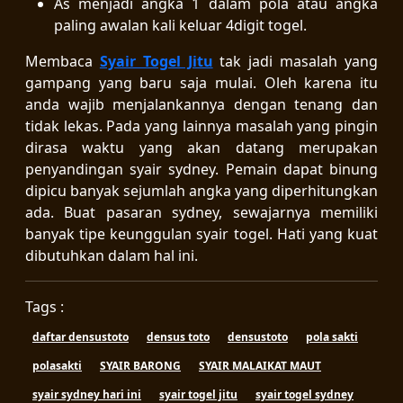
As menjadi angka 1 dalam pola atau angka
paling awalan kali keluar 4digit togel.
Membaca
Syair Togel Jitu
tak jadi masalah yang
gampang yang baru saja mulai. Oleh karena itu
anda wajib menjalankannya dengan tenang dan
tidak lekas. Pada yang lainnya masalah yang pingin
dirasa waktu yang akan datang merupakan
penyandingan syair sydney. Pemain dapat binung
dipicu banyak sejumlah angka yang diperhitungkan
ada. Buat pasaran sydney, sewajarnya memiliki
banyak tipe keunggulan syair togel. Hati yang kuat
dibutuhkan dalam hal ini.
Tags :
daftar densustoto
densus toto
densustoto
pola sakti
polasakti
SYAIR BARONG
SYAIR MALAIKAT MAUT
syair sydney hari ini
syair togel jitu
syair togel sydney