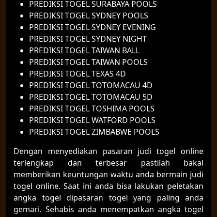
PREDIKSI TOGEL SURABAYA POOLS
PREDIKSI TOGEL SYDNEY POOLS
PREDIKSI TOGEL SYDNEY EVENING
PREDIKSI TOGEL SYDNEY NIGHT
PREDIKSI TOGEL TAIWAN BALL
PREDIKSI TOGEL TAIWAN POOLS
PREDIKSI TOGEL TEXAS 4D
PREDIKSI TOGEL TOTOMACAU 4D
PREDIKSI TOGEL TOTOMACAU 5D
PREDIKSI TOGEL TOSHIMA POOLS
PREDIKSI TOGEL WATFORD POOLS
PREDIKSI TOGEL ZIMBABWE POOLS
Dengan menyediakan pasaran judi togel online
terlengkap dan terbesar pastilah bakal
memberikan keuntungan waktu anda bermain judi
togel online. Saat ini anda bisa lakukan peletakan
angka togel dipasaran togel yang paling anda
gemari. Sehabis anda menempatkan angka togel