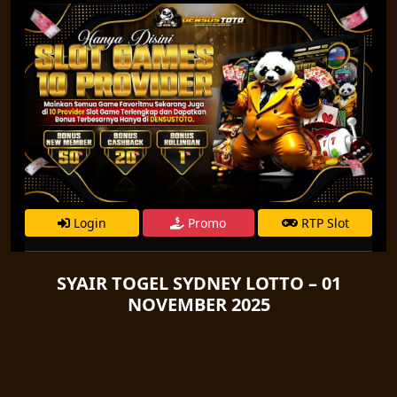
Login
Promo
RTP Slot
SYAIR TOGEL SYDNEY LOTTO – 01
NOVEMBER 2025