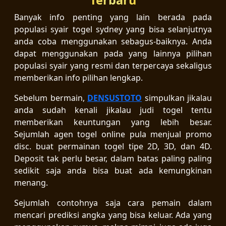
Banyak info penting yang lain berada pada
populasi syair togel sydney yang bisa selanjutnya
anda coba menggunakan sebagus-baiknya. Anda
dapat menggunakan pada yang lainnya pilihan
populasi syair yang resmi dan terpercaya sekaligus
memberikan info pilihan lengkap.
Sebelum bermain,
DENSUSTOTO
simpulkan jikalau
anda sudah kenali jikalau judi togel tentu
memberikan keuntungan yang lebih besar.
Sejumlah agen togel online pula menjual promo
disc. buat permainan togel tipe 2D, 3D, dan 4D.
Deposit tak perlu besar, dalam batas paling paling
sedikit saja anda bisa buat ada kemungkinan
menang.
Sejumlah contohnya saja cara pemain dalam
mencari prediksi angka yang bisa keluar. Ada yang