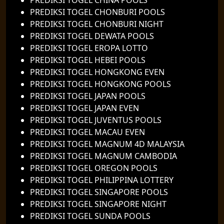
PREDIKSI TOGEL CHONBURI POOLS
PREDIKSI TOGEL CHONBURI NIGHT
PREDIKSI TOGEL DEWATA POOLS
PREDIKSI TOGEL EROPA LOTTO
PREDIKSI TOGEL HEBEI POOLS
PREDIKSI TOGEL HONGKONG EVEN
PREDIKSI TOGEL HONGKONG POOLS
PREDIKSI TOGEL JAPAN POOLS
PREDIKSI TOGEL JAPAN EVEN
PREDIKSI TOGEL JUVENTUS POOLS
PREDIKSI TOGEL MACAU EVEN
PREDIKSI TOGEL MAGNUM 4D MALAYSIA
PREDIKSI TOGEL MAGNUM CAMBODIA
PREDIKSI TOGEL OREGON POOLS
PREDIKSI TOGEL PHILIPPINA LOTTERY
PREDIKSI TOGEL SINGAPORE POOLS
PREDIKSI TOGEL SINGAPORE NIGHT
PREDIKSI TOGEL SUNDA POOLS