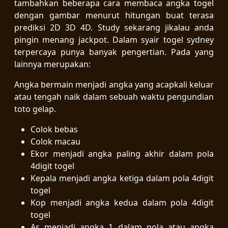
tambahkan beberapa cara membaca angka togel
dengan gambar menurut hitungan buat terasa
prediksi 2D 3D 4D. Study sekarang jikalau anda
pingin menang jackpot. Dalam syair togel sydney
terpercaya punya banyak pengertian. Pada yang
lainnya merupakan:
Angka bermain menjadi angka yang acapkali keluar
atau tengah naik dalam sebuah waktu pengundian
toto gelap.
Colok bebas
Colok macau
Ekor menjadi angka paling akhir dalam pola
4digit togel
Kepala menjadi angka ketiga dalam pola 4digit
togel
Kop menjadi angka kedua dalam pola 4digit
togel
As menjadi angka 1 dalam pola atau angka