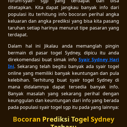
forum-syair- sgp yang terdapat dan bisa
ditetapkan. Kita dapat jangkau banyak info dari
populasi itu terhitung info bocoran perihal angka
keluaran dan angka prediksi yang bisa kita pasang
taruhan setiap harinya menurut tipe pasaran yang
terdapat.
Dalam hal ini Jikalau anda memanglah pingin
bermain di pasar togel Sydney, dipicu itu anda
direkomendasi buat simak info
Syair Sydney Hari
Ini
. Sekarang telah begitu banyak ada syair togel
online yang memiliki banyak keuntungan dan pula
kelebihan. Terhitung buat syair togel Sydney di
mana didalamnya dapat tersedia banyak info.
Banyak masalah yang sekarang perihal dengan
keunggulan dan keuntungan dari info yang berada
pada populasi syair togel sgp itu pada yang lainnya:
Bocoran Prediksi Togel Sydney
Terbaru