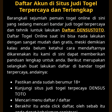
Daftar Akun di Situs Judi Togel
Terpercaya dan Terlengkap
Barangkali sejumlah pemain togel online di sini
yang sedang mencari bandar judi togel terpercaya
dan tehnik iuntuk lakukan
Daftar DENSUSTOTO
.
Daftar Togel Online saat ini bisa nada lakukan
dengan sangat mudah dan gratis, meski demikian
kalau anda belum ketahui cara mendaftarnya
dikarenakan itu kami di sini dapat memberikan
panduan lengkap untuk anda. Berikut merupakan
selangkah buat lakukan daftar di bandar togel
terpercaya, andainya:
Pastikan anda sudah berumur 18+
Kunjungi situs judi togel terpecaya DENSUS
TOTO
Mencari menu daftar / daftar
Berakhir itu anda click daftar, oleh sebab itu
anda dapat kehalaman registrasi