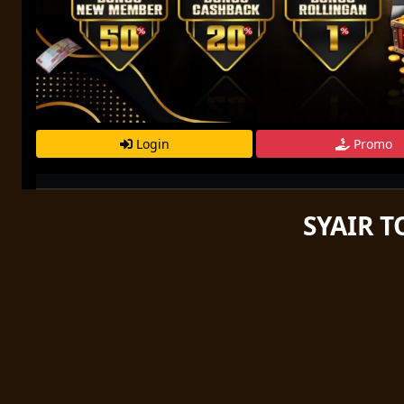
Login
Promo
SYAIR T