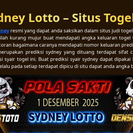
ydney Lotto – Situs To
dney
resmi yang dapat anda saksikan dalam situs judi togel o
h kurang mujur buat mendapati angka keluaran togel terj
an bagaimana caranya mendapati nomor keluaran prediksi 
rupakan prediksi sydney yang dituang terdapat sifat cod
 syair togel ini. Buat prediksi syair sydney dapat dipak
 selalu pada setiap terdapat dipicu di situ dapat anda angk