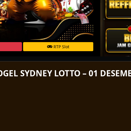
RTP Slot
OGEL SYDNEY LOTTO – 01 DESEM