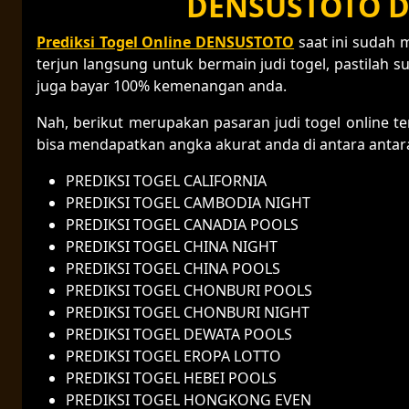
DENSUSTOTO De
Prediksi Togel Online DENSUSTOTO
saat ini sudah 
terjun langsung untuk bermain judi togel, pastila
juga bayar 100% kemenangan anda.
Nah, berikut merupakan pasaran judi togel online t
bisa mendapatkan angka akurat anda di antara antara 
PREDIKSI TOGEL CALIFORNIA
PREDIKSI TOGEL CAMBODIA NIGHT
PREDIKSI TOGEL CANADIA POOLS
PREDIKSI TOGEL CHINA NIGHT
PREDIKSI TOGEL CHINA POOLS
PREDIKSI TOGEL CHONBURI POOLS
PREDIKSI TOGEL CHONBURI NIGHT
PREDIKSI TOGEL DEWATA POOLS
PREDIKSI TOGEL EROPA LOTTO
PREDIKSI TOGEL HEBEI POOLS
PREDIKSI TOGEL HONGKONG EVEN