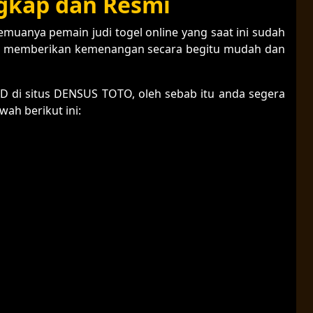
gkap dan Resmi
emuanya pemain judi togel online yang saat ini sudah
apat memberikan kemenangan secara begitu mudah dan
ID di situs DENSUS TOTO, oleh sebab itu anda segera
ah berikut ini: