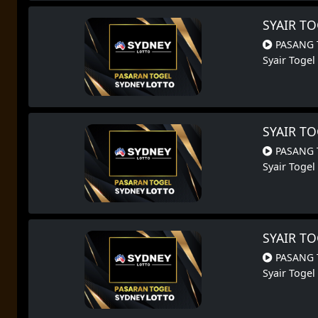
SYAIR TO
PASANG 
Syair Togel
SYAIR TO
PASANG 
Syair Togel
SYAIR TO
PASANG 
Syair Togel