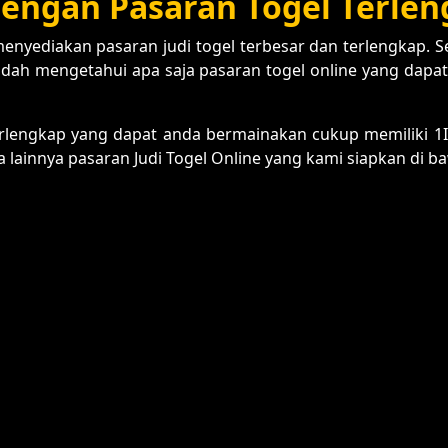
ngan Pasaran Togel Terlen
menyediakan pasaran judi togel terbesar dan terlengkap. S
h sudah mengetahui apa saja pasaran togel online yang d
erlengkap yang dapat anda bermainakan cukup memiliki 1
lainnya pasaran Judi Togel Online yang kami siapkan di baw