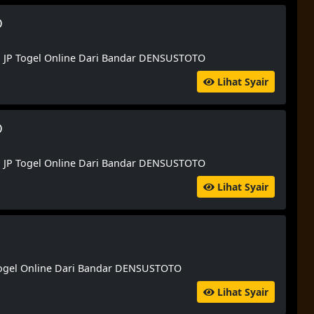
O
ti JP Togel Online Dari Bandar DENSUSTOTO
Lihat Syair
O
ti JP Togel Online Dari Bandar DENSUSTOTO
Lihat Syair
 Togel Online Dari Bandar DENSUSTOTO
Lihat Syair