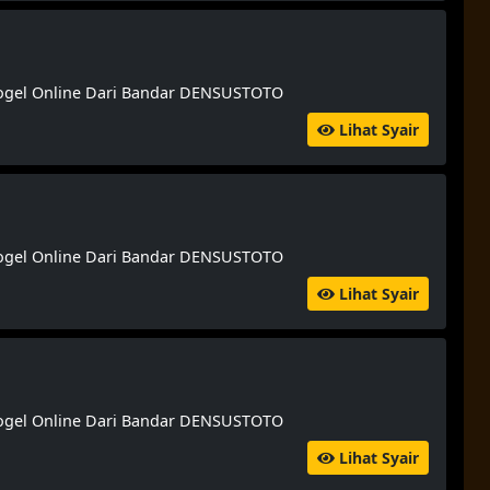
 Togel Online Dari Bandar DENSUSTOTO
Lihat Syair
 Togel Online Dari Bandar DENSUSTOTO
Lihat Syair
 Togel Online Dari Bandar DENSUSTOTO
Lihat Syair