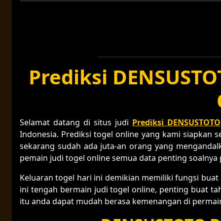
Prediksi DENSUSTOTO
Selamat datang di situs judi
Prediksi DENSUSTOTO
Indonesia. Prediksi togel online yang kami siapkan s
sekarang sudah ada juta-an orang yang mengandalk
pemain judi togel online semua data penting soalnya p
Keluaran togel hari ini demikian memiliki fungsi bua
ini tengah bermain judi togel online, penting buat t
itu anda dapat mudah berasa kemenangan di permaina