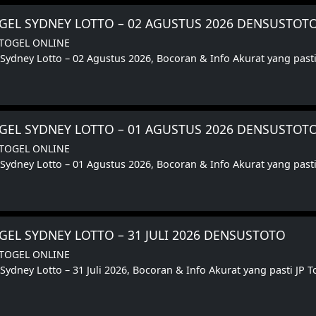
OGEL SYDNEY LOTTO – 02 AGUSTUS 2026 DENSUSTOT
TOGEL ONLINE
 Sydney Lotto – 02 Agustus 2026,
Bocoran & Info Akurat yang pas
OGEL SYDNEY LOTTO – 01 AGUSTUS 2026 DENSUSTOT
TOGEL ONLINE
 Sydney Lotto – 01 Agustus 2026,
Bocoran & Info Akurat yang pas
GEL SYDNEY LOTTO – 31 JULI 2026 DENSUSTOTO
TOGEL ONLINE
 Sydney Lotto – 31 Juli 2026,
Bocoran & Info Akurat yang pasti JP