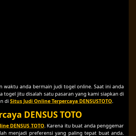
waktu anda bermain judi togel online. Saat ini anda
togel jitu disalah satu pasaran yang kami siapkan di
an di
Situs Judi Online Terpercaya DENSUSTOTO
.
percaya DENSUS TOTO
nline DENSUS TOTO
. Karena itu buat anda penggemar
ah menjadi preferensi yang paling tepat buat anda.