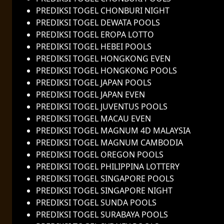
PREDIKSI TOGEL CHONBURI NIGHT
PREDIKSI TOGEL DEWATA POOLS
PREDIKSI TOGEL EROPA LOTTO
PREDIKSI TOGEL HEBEI POOLS
PREDIKSI TOGEL HONGKONG EVEN
PREDIKSI TOGEL HONGKONG POOLS
PREDIKSI TOGEL JAPAN POOLS
PREDIKSI TOGEL JAPAN EVEN
PREDIKSI TOGEL JUVENTUS POOLS
PREDIKSI TOGEL MACAU EVEN
PREDIKSI TOGEL MAGNUM 4D MALAYSIA
PREDIKSI TOGEL MAGNUM CAMBODIA
PREDIKSI TOGEL OREGON POOLS
PREDIKSI TOGEL PHILIPPINA LOTTERY
PREDIKSI TOGEL SINGAPORE POOLS
PREDIKSI TOGEL SINGAPORE NIGHT
PREDIKSI TOGEL SUNDA POOLS
PREDIKSI TOGEL SURABAYA POOLS