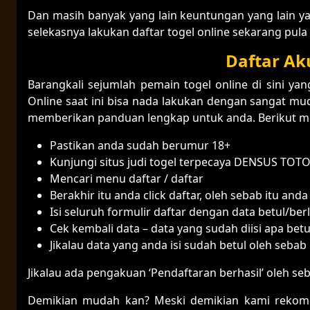
Dan masih banyak yang lain keuntungan yang lain ya
selekasnya lakukan daftar togel online sekarang pu
Daftar Aku
Barangkali sejumlah pemain togel online di sini ya
Online saat ini bisa nada lakukan dengan sangat mud
memberikan panduan lengkap untuk anda. Berikut mer
Pastikan anda sudah berumur 18+
Kunjungi situs judi togel terpecaya DENSUS TOT
Mencari menu daftar / daftar
Berakhir itu anda click daftar, oleh sebab itu and
Isi seluruh formulir daftar dengan data betul/ber
Cek kembali data – data yang sudah diisi apa betu
Jikalau data yang anda isi sudah betul oleh sebab
Jikalau ada pengakuan ‘Pendaftaran berhasil’ oleh 
Demikian mudah kan? Meski demikian kami rekomen