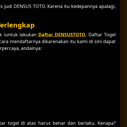
us judi DENSUS TOTO. Karena itu kedepannya apalagi,
 Terlengkap
ik iuntuk lakukan
Daftar DENSUSTOTO
. Daftar Togel
cara mendaftarnya dikarenakan itu kami di sini dapat
rpercaya, andainya:
r togel di atas harus benar dan berlaku. Kenapa?