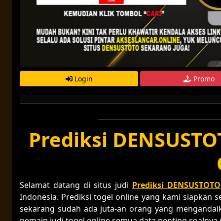
Login
Promo
Prediksi DENSUSTOTO
Selamat datang di situs judi
Prediksi DENSUSTOTO
Indonesia. Prediksi togel online yang kami siapkan s
sekarang sudah ada juta-an orang yang mengandalk
pemain judi togel online semua data penting soalnya p