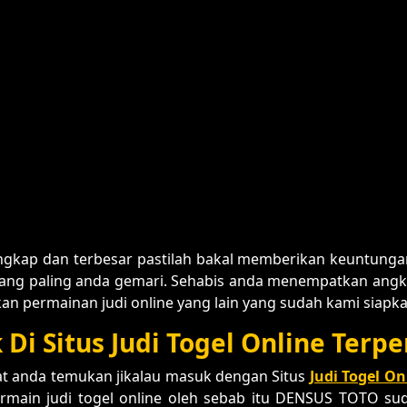
ngkap dan terbesar pastilah bakal memberikan keuntungan 
yang paling anda gemari. Sehabis anda menempatkan angka 
an permainan judi online yang lain yang sudah kami siapk
i Situs Judi Togel Online Ter
t anda temukan jikalau masuk dengan Situs
Judi Togel O
rmain judi togel online oleh sebab itu DENSUS TOTO sud