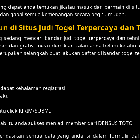
ng dapat anda temukan jikalau masuk dan bermain di sit
la dan gapai semua kemenangan secara begitu mudah.
n di Situs Judi Togel Terpercaya dan
ng sedang mencari bandar judi togel terpercaya dan tehn
ah dan gratis, meski demikian kalau anda belum ketahui 
upakan selangkah buat lakukan daftar di bandar togel te
O
a dapat kehalaman registrasi
laku
l
 itu click KIRIM/SUBMIT
sebab itu anda sukses menjadi member dari DENSUS TOTO
dasikan semua data yang anda isi dalam formulir dafta