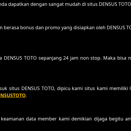
nda dapatkan dengan sangat mudah di situs DENSUS TOTO, 
ngin berasa bonus dan promo yang disiapkan oleh DENSUS
ya DENSUS TOTO sepanjang 24 jam non stop. Maka bisa
uk situs DENSUS TOTO, dipicu kami situs kami memiliki
 DENSUSTOTO
.
icu keamanan data member kami demikian dijaga begitu 