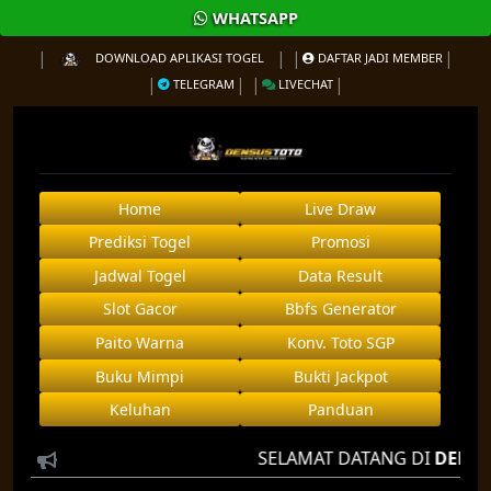
WHATSAPP
DOWNLOAD APLIKASI TOGEL
DAFTAR JADI MEMBER
TELEGRAM
LIVECHAT
Home
Live Draw
Prediksi Togel
Promosi
Jadwal Togel
Data Result
Slot Gacor
Bbfs Generator
Paito Warna
Konv. Toto SGP
Buku Mimpi
Bukti Jackpot
Keluhan
Panduan
SELAMAT DATANG DI
DENSUS