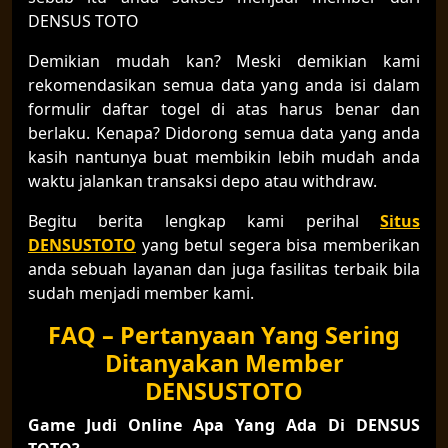
DENSUS TOTO
Demikian mudah kan? Meski demikian kami
rekomendasikan semua data yang anda isi dalam
formulir daftar togel di atas harus benar dan
berlaku. Kenapa? Didorong semua data yang anda
kasih nantunya buat membikin lebih mudah anda
waktu jalankan transaksi depo atau withdraw.
Begitu berita lengkap kami perihal
Situs
DENSUSTOTO
yang betul segera bisa memberikan
anda sebuah layanan dan juga fasilitas terbaik bila
sudah menjadi member kami.
FAQ – Pertanyaan Yang Sering
Ditanyakan Member
DENSUSTOTO
Game Judi Online Apa Yang Ada Di DENSUS