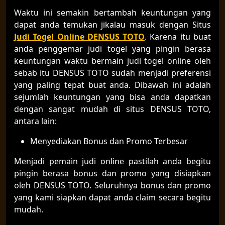
Waktu ini semakin bertambah keuntungan yang
dapat anda temukan jikalau masuk dengan Situs
Judi Togel Online DENSUS TOTO
. Karena itu buat
anda penggemar judi togel yang pingin berasa
keuntungan waktu bermain judi togel online oleh
sebab itu DENSUS TOTO sudah menjadi preferensi
yang paling tepat buat anda. Dibawah ini adalah
sejumlah keuntungan yang bisa anda dapatkan
dengan sangat mudah di situs DENSUS TOTO,
antara lain:
Menyediakan Bonus dan Promo Terbesar
Menjadi pemain judi online pastilah anda begitu
pingin berasa bonus dan promo yang disiapkan
oleh DENSUS TOTO. Seluruhnya bonus dan promo
yang kami siapkan dapat anda claim secara begitu
mudah.