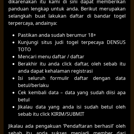
dikarenakan itu kami di sini dapat memberikan
panduan lengkap untuk anda. Berikut merupakan
selangkah buat lakukan daftar di bandar togel
terpercaya, andainya:
Pastikan anda sudah berumur 18+
Kunjungi situs judi togel terpecaya DENSUS
TOTO
Mencari menu daftar / daftar
Berakhir itu anda click daftar, oleh sebab itu
anda dapat kehalaman registrasi
Isi seluruh formulir daftar dengan data
betul/berlaku
Cek kembali data – data yang sudah diisi apa
betul
Jikalau data yang anda isi sudah betul oleh
sebab itu click KIRIM/SUBMIT
Jikalau ada pengakuan ‘Pendaftaran berhasil’ oleh
sebab itu anda sukses menjadi member dari