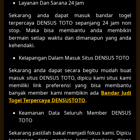
Layanan Dan Sarana 24 Jam
Sekarang anda dapat masuk bandar togel
terpercaya DENSUS TOTO sepanjang 24 jam non
stop. Maka bisa membantu anda membikin
bermain setiap waktu dan dimanapun yang anda
kehendaki.
Kelapangan Dalam Masuk Situs DENSUS TOTO
Sekarang anda dapat secara begitu mudah buat
masuk situs DENSUS TOTO, dipicu kami situs kami
memiliki link preferensi yang bisa membantu
banyak member kami membikin ada
Bandar Judi
Togel Terpercaya DENSUSTOTO
.
Keamanan Data Seluruh Member DENSUS
TOTO
Sekarang pastilah bakal menjadi fokus kami. Dipicu