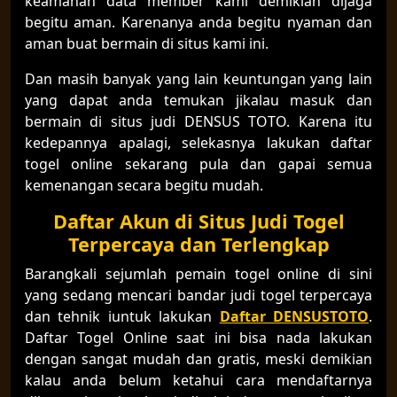
keamanan data member kami demikian dijaga
begitu aman. Karenanya anda begitu nyaman dan
aman buat bermain di situs kami ini.
Dan masih banyak yang lain keuntungan yang lain
yang dapat anda temukan jikalau masuk dan
bermain di situs judi DENSUS TOTO. Karena itu
kedepannya apalagi, selekasnya lakukan daftar
togel online sekarang pula dan gapai semua
kemenangan secara begitu mudah.
Daftar Akun di Situs Judi Togel
Terpercaya dan Terlengkap
Barangkali sejumlah pemain togel online di sini
yang sedang mencari bandar judi togel terpercaya
dan tehnik iuntuk lakukan
Daftar DENSUSTOTO
.
Daftar Togel Online saat ini bisa nada lakukan
dengan sangat mudah dan gratis, meski demikian
kalau anda belum ketahui cara mendaftarnya