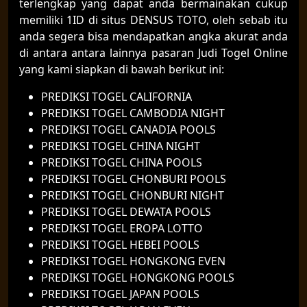
terlengkap yang dapat anda bermainakan cukup
memiliki 1ID di situs DENSUS TOTO, oleh sebab itu
anda segera bisa mendapatkan angka akurat anda
di antara antara lainnya pasaran Judi Togel Online
yang kami siapkan di bawah berikut ini:
PREDIKSI TOGEL CALIFORNIA
PREDIKSI TOGEL CAMBODIA NIGHT
PREDIKSI TOGEL CANADIA POOLS
PREDIKSI TOGEL CHINA NIGHT
PREDIKSI TOGEL CHINA POOLS
PREDIKSI TOGEL CHONBURI POOLS
PREDIKSI TOGEL CHONBURI NIGHT
PREDIKSI TOGEL DEWATA POOLS
PREDIKSI TOGEL EROPA LOTTO
PREDIKSI TOGEL HEBEI POOLS
PREDIKSI TOGEL HONGKONG EVEN
PREDIKSI TOGEL HONGKONG POOLS
PREDIKSI TOGEL JAPAN POOLS