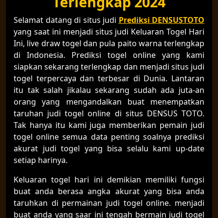
Terlengkap 2024
Selamat datang di situs judi
Prediksi DENSUSTOTO
yang saat ini menjadi situs judi Keluaran Togel Hari
Ini, live draw togel dan pula paito warna terlengkap
di Indonesia. Prediksi togel online yang kami
siapkan sekarang terlengkap dan menjadi situs judi
togel terpercaya dan terbesar di Dunia. Lantaran
itu tak salah jikalau sekarang sudah ada juta-an
orang yang mengandalkan buat menempatkan
taruhan judi togel online di situs DENSUS TOTO.
Tak hanya itu kami juga memberikan pemain judi
togel online semua data penting soalnya prediksi
akurat judi togel yang bisa selalu kami up-date
setiap harinya.
Keluaran togel hari ini demikian memiliki fungsi
buat anda berasa angka akurat yang bisa anda
taruhkan di permainan judi togel online. menjadi
buat anda yang saar ini tengah bermain judi togel