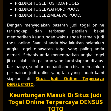
PREDIKSI TOGEL TOSHIMA POOLS
PREDIKSI TOGEL WATFORD POOLS
PREDIKSI TOGEL ZIMBABWE POOLS
Dengan menyediakan pasaran judi togel online
terlengkap dan terbesar pastilah bakal
memberikan keuntungan waktu anda bermain judi
togel online. Saat ini anda bisa lakukan peletakan
angka togel dipasaran togel yang paling anda
gemari. Sehabis anda menempatkan angka togel
jitu disalah satu pasaran yang kami siapkan di atas.
Karenanya, sembari menanti anda bisa memainkan
permainan judi online yang lain yang sudah kami
siapkan di
Situs Judi Online Terpercaya
DENSUSTOTO
.
Keuntungan Masuk Di Situs Judi
Togel Online Terpercaya DENSUS
TOTO