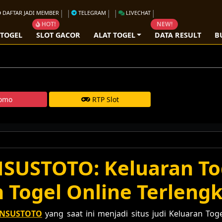
DAFTAR JADI MEMBER
TELEGRAM
LIVECHAT
 TOGEL
SLOT GACOR
ALAT TOGEL
DATA RESULT
B
omo
RTP Slot
SUSTOTO: Keluaran Tog
 Togel Online Terleng
DENSUSTOTO
yang saat ini menjadi situs judi Keluaran Toge