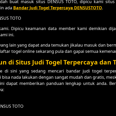
ah buat masuk situs DENSUS TOTO, dipicu kami situs k
in ada
Bandar Judi Togel Terpercaya DENSUSTOTO
.
NSUS TOTO
 kami. Dipicu keamanan data member kami demikian dij
mi ini.
ang lain yang dapat anda temukan jikalau masuk dan berma
daftar togel online sekarang pula dan gapai semua kemen
n di Situs Judi Togel Terpercaya dan
ne di sini yang sedang mencari bandar judi togel terp
 ini bisa nada lakukan dengan sangat mudah dan gratis, mes
sini dapat memberikan panduan lengkap untuk anda. Be
ya:
 DENSUS TOTO