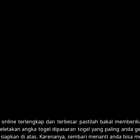
 online terlengkap dan terbesar pastilah bakal memberi
n peletakan angka togel dipasaran togel yang paling and
i siapkan di atas. Karenanya, sembari menanti anda bisa 