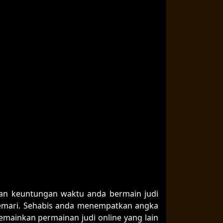
kan keuntungan waktu anda bermain judi
a gemari. Sehabis anda menempatkan angka
memainkan permainan judi online yang lain