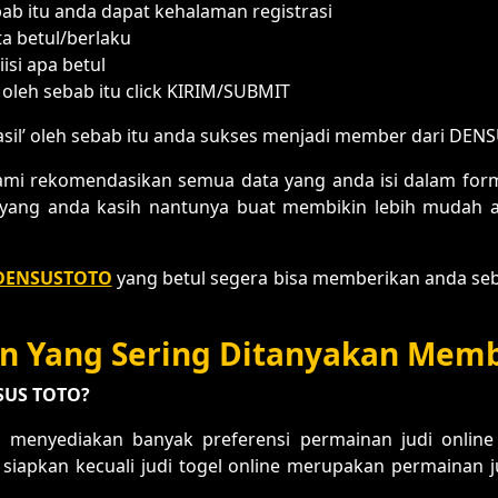
ebab itu anda dapat kehalaman registrasi
ta betul/berlaku
isi apa betul
l oleh sebab itu click KIRIM/SUBMIT
asil’ oleh sebab itu anda sukses menjadi member dari DE
i rekomendasikan semua data yang anda isi dalam formul
yang anda kasih nantunya buat membikin lebih mudah a
 DENSUSTOTO
yang betul segera bisa memberikan anda sebua
an Yang Sering Ditanyakan Me
NSUS TOTO?
menyediakan banyak preferensi permainan judi online
iapkan kecuali judi togel online merupakan permainan judi