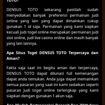
TOTO?
DENSUS TOTO sekarang pastilah sudah
menyediakan banyak preferensi permainan judi
online yang lain yang dapat dimainkan cukup
gunakan 1 id saja. Permainan yang kami siapkan
kecuali judi togel online merupakan permainan judi
slot online, judi live casino online dan masih banyak
yang lain lainnya.
Apa Situs Togel DENSUS TOTO Terpercaya dan
Aman?
Fakta saja saat ini begitu aman dan terpercaya,
DENSUS TOTO dapat dilunasi full kemenangan
dapat anda temukan. Anda juga dapat memainkan
semua pasaran yang saat ini kami sedaikan seperti
pasaran judi togel online terlengkap yang kami
siapkan dengan gunakan 1 akun saja.