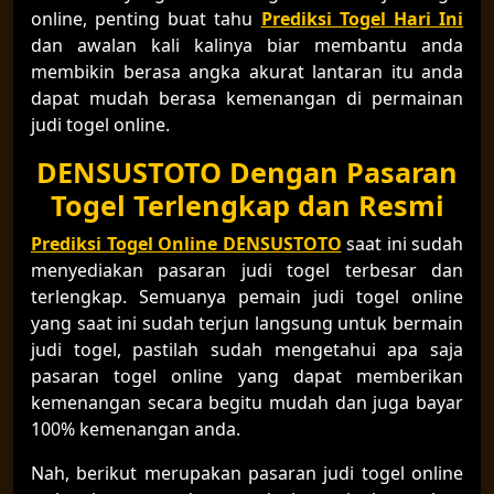
online, penting buat tahu
Prediksi Togel Hari Ini
dan awalan kali kalinya biar membantu anda
membikin berasa angka akurat lantaran itu anda
dapat mudah berasa kemenangan di permainan
judi togel online.
DENSUSTOTO Dengan Pasaran
Togel Terlengkap dan Resmi
Prediksi Togel Online DENSUSTOTO
saat ini sudah
menyediakan pasaran judi togel terbesar dan
terlengkap. Semuanya pemain judi togel online
yang saat ini sudah terjun langsung untuk bermain
judi togel, pastilah sudah mengetahui apa saja
pasaran togel online yang dapat memberikan
kemenangan secara begitu mudah dan juga bayar
100% kemenangan anda.
Nah, berikut merupakan pasaran judi togel online