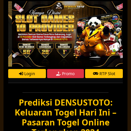
Login
Promo
RTP Slot
Prediksi DENSUSTOTO:
Keluaran Togel Hari Ini –
Pasaran Togel Online