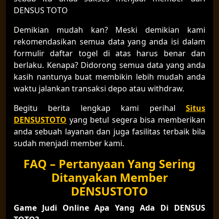
DENSUS TOTO
Demikian mudah kan? Meski demikian kami
rekomendasikan semua data yang anda isi dalam
formulir daftar togel di atas harus benar dan
berlaku. Kenapa? Didorong semua data yang anda
kasih nantunya buat membikin lebih mudah anda
waktu jalankan transaksi depo atau withdraw.
Begitu berita lengkap kami perihal
Situs
DENSUSTOTO
yang betul segera bisa memberikan
anda sebuah layanan dan juga fasilitas terbaik bila
sudah menjadi member kami.
FAQ – Pertanyaan Yang Sering
Ditanyakan Member
DENSUSTOTO
Game Judi Online Apa Yang Ada Di DENSUS