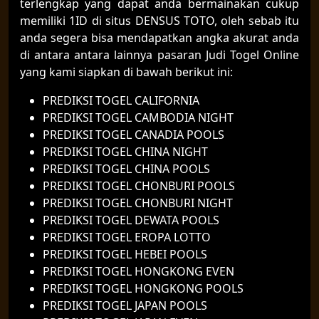
terlengkap yang dapat anda bermainakan cukup
memiliki 1ID di situs DENSUS TOTO, oleh sebab itu
anda segera bisa mendapatkan angka akurat anda
di antara antara lainnya pasaran Judi Togel Online
yang kami siapkan di bawah berikut ini:
PREDIKSI TOGEL CALIFORNIA
PREDIKSI TOGEL CAMBODIA NIGHT
PREDIKSI TOGEL CANADIA POOLS
PREDIKSI TOGEL CHINA NIGHT
PREDIKSI TOGEL CHINA POOLS
PREDIKSI TOGEL CHONBURI POOLS
PREDIKSI TOGEL CHONBURI NIGHT
PREDIKSI TOGEL DEWATA POOLS
PREDIKSI TOGEL EROPA LOTTO
PREDIKSI TOGEL HEBEI POOLS
PREDIKSI TOGEL HONGKONG EVEN
PREDIKSI TOGEL HONGKONG POOLS
PREDIKSI TOGEL JAPAN POOLS