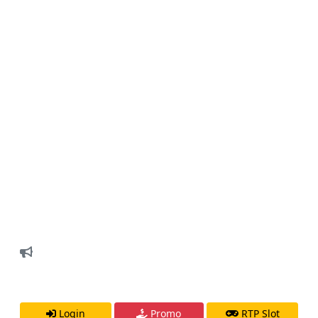
Slot Gacor
Bbfs Generator
Paito Warna
Konv. Toto SGP
Buku Mimpi
Bukti Jackpot
Keluhan
Panduan
SELAMAT DATANG DI
DENSU
Login
Promo
RTP Slot