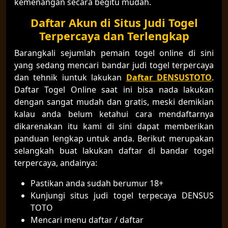
kemenangan secara begitu mudah.
Daftar Akun di Situs Judi Togel
Terpercaya dan Terlengkap
Barangkali sejumlah pemain togel online di sini
yang sedang mencari bandar judi togel terpercaya
dan tehnik iuntuk lakukan
Daftar DENSUSTOTO
.
Daftar Togel Online saat ini bisa nada lakukan
dengan sangat mudah dan gratis, meski demikian
kalau anda belum ketahui cara mendaftarnya
dikarenakan itu kami di sini dapat memberikan
panduan lengkap untuk anda. Berikut merupakan
selangkah buat lakukan daftar di bandar togel
terpercaya, andainya:
Pastikan anda sudah berumur 18+
Kunjungi situs judi togel terpecaya DENSUS
TOTO
Mencari menu daftar / daftar