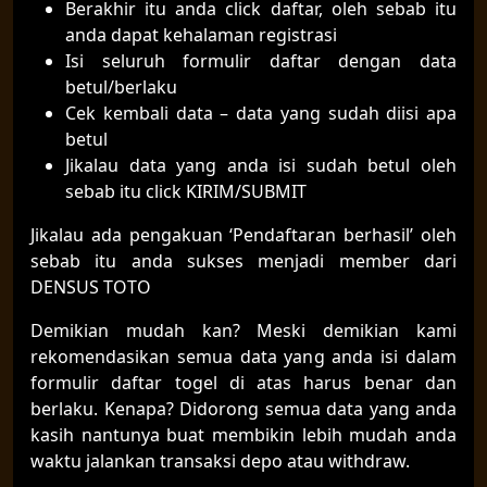
Berakhir itu anda click daftar, oleh sebab itu
anda dapat kehalaman registrasi
Isi seluruh formulir daftar dengan data
betul/berlaku
Cek kembali data – data yang sudah diisi apa
betul
Jikalau data yang anda isi sudah betul oleh
sebab itu click KIRIM/SUBMIT
Jikalau ada pengakuan ‘Pendaftaran berhasil’ oleh
sebab itu anda sukses menjadi member dari
DENSUS TOTO
Demikian mudah kan? Meski demikian kami
rekomendasikan semua data yang anda isi dalam
formulir daftar togel di atas harus benar dan
berlaku. Kenapa? Didorong semua data yang anda
kasih nantunya buat membikin lebih mudah anda
waktu jalankan transaksi depo atau withdraw.