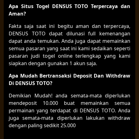
Apa Situs Togel DENSUS TOTO Terpercaya dan
Aman?
Fakta saja saat ini begitu aman dan terpercaya,
DENSUS TOTO dapat dilunasi full kemenangan
dapat anda temukan. Anda juga dapat memainkan
semua pasaran yang saat ini kami sedaikan seperti
pasaran judi togel online terlengkap yang kami
siapkan dengan gunakan 1 akun saja.
Apa Mudah
Bert
ransaksi Deposit Dan Withdraw
Di DENSUS TOTO?
Demikian Mudah! anda semata-mata diperlukan
mendeposit 10.000 buat memainkan semua
permainan yang terdapat di DENSUS TOTO. Anda
juga semata-mata diperlukan lakukan withdraw
dengan paling sedikit 25.000