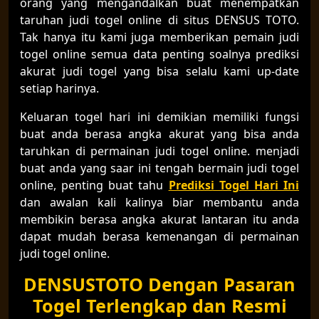
orang yang mengandalkan buat menempatkan
taruhan judi togel online di situs DENSUS TOTO.
Tak hanya itu kami juga memberikan pemain judi
togel online semua data penting soalnya prediksi
akurat judi togel yang bisa selalu kami up-date
setiap harinya.
Keluaran togel hari ini demikian memiliki fungsi
buat anda berasa angka akurat yang bisa anda
taruhkan di permainan judi togel online. menjadi
buat anda yang saar ini tengah bermain judi togel
online, penting buat tahu
Prediksi Togel Hari Ini
dan awalan kali kalinya biar membantu anda
membikin berasa angka akurat lantaran itu anda
dapat mudah berasa kemenangan di permainan
judi togel online.
DENSUSTOTO Dengan Pasaran
Togel Terlengkap dan Resmi