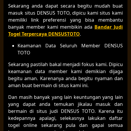
Sekarang anda dapat secara begitu mudah buat
masuk situs DENSUS TOTO, dipicu kami situs kami
memiliki link preferensi yang bisa membantu
banyak member kami membikin ada
Bandar Judi
Togel Terpercaya DENSUSTOTO
.
Keamanan Data Seluruh Member DENSUS
TOTO
Sekarang pastilah bakal menjadi fokus kami. Dipicu
keamanan data member kami demikian dijaga
begitu aman. Karenanya anda begitu nyaman dan
aman buat bermain di situs kami ini.
Dan masih banyak yang lain keuntungan yang lain
yang dapat anda temukan jikalau masuk dan
bermain di situs judi DENSUS TOTO. Karena itu
kedepannya apalagi, selekasnya lakukan daftar
togel online sekarang pula dan gapai semua