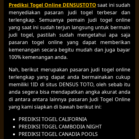
Prediksi Togel Online DENSUSTOTO
saat ini sudah
menyediakan pasaran judi togel terbesar dan
terlengkap. Semuanya pemain judi togel online
yang saat ini sudah terjun langsung untuk bermain
judi togel, pastilah sudah mengetahui apa saja
pasaran togel online yang dapat memberikan
kemenangan secara begitu mudah dan juga bayar
100% kemenangan anda.
Nah, berikut merupakan pasaran judi togel online
terlengkap yang dapat anda bermainakan cukup
memiliki 1ID di situs DENSUS TOTO, oleh sebab itu
anda segera bisa mendapatkan angka akurat anda
di antara antara lainnya pasaran Judi Togel Online
yang kami siapkan di bawah berikut ini:
PREDIKSI TOGEL CALIFORNIA
PREDIKSI TOGEL CAMBODIA NIGHT
PREDIKSI TOGEL CANADIA POOLS