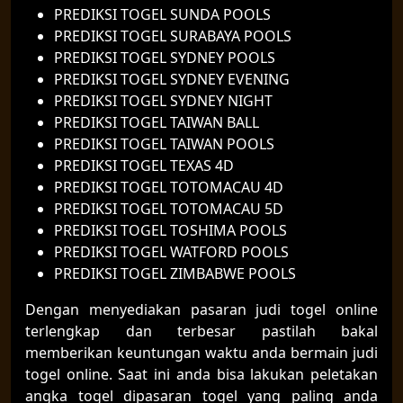
PREDIKSI TOGEL SUNDA POOLS
PREDIKSI TOGEL SURABAYA POOLS
PREDIKSI TOGEL SYDNEY POOLS
PREDIKSI TOGEL SYDNEY EVENING
PREDIKSI TOGEL SYDNEY NIGHT
PREDIKSI TOGEL TAIWAN BALL
PREDIKSI TOGEL TAIWAN POOLS
PREDIKSI TOGEL TEXAS 4D
PREDIKSI TOGEL TOTOMACAU 4D
PREDIKSI TOGEL TOTOMACAU 5D
PREDIKSI TOGEL TOSHIMA POOLS
PREDIKSI TOGEL WATFORD POOLS
PREDIKSI TOGEL ZIMBABWE POOLS
Dengan menyediakan pasaran judi togel online
terlengkap dan terbesar pastilah bakal
memberikan keuntungan waktu anda bermain judi
togel online. Saat ini anda bisa lakukan peletakan
angka togel dipasaran togel yang paling anda