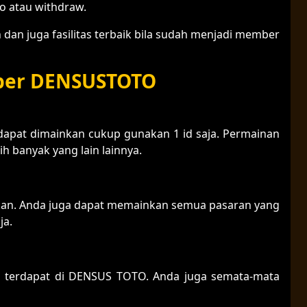
o atau withdraw.
dan juga fasilitas terbaik bila sudah menjadi member
mber DENSUSTOTO
dapat dimainkan cukup gunakan 1 id saja. Permainan
ih banyak yang lain lainnya.
mukan. Anda juga dapat memainkan semua pasaran yang
ja.
 terdapat di DENSUS TOTO. Anda juga semata-mata