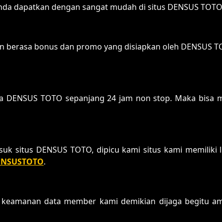
nda dapatkan dengan sangat mudah di situs DENSUS TOTO, 
ngin berasa bonus dan promo yang disiapkan oleh DENSUS
ya DENSUS TOTO sepanjang 24 jam non stop. Maka bisa
uk situs DENSUS TOTO, dipicu kami situs kami memiliki
 DENSUSTOTO
.
icu keamanan data member kami demikian dijaga begitu 