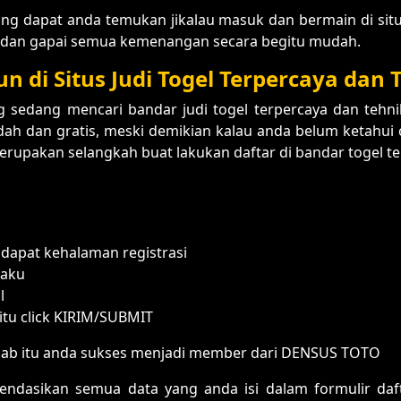
ng dapat anda temukan jikalau masuk dan bermain di sit
la dan gapai semua kemenangan secara begitu mudah.
n di Situs Judi Togel Terpercaya dan
ng sedang mencari bandar judi togel terpercaya dan tehn
ah dan gratis, meski demikian kalau anda belum ketahui 
upakan selangkah buat lakukan daftar di bandar togel te
O
a dapat kehalaman registrasi
laku
l
 itu click KIRIM/SUBMIT
sebab itu anda sukses menjadi member dari DENSUS TOTO
dasikan semua data yang anda isi dalam formulir dafta