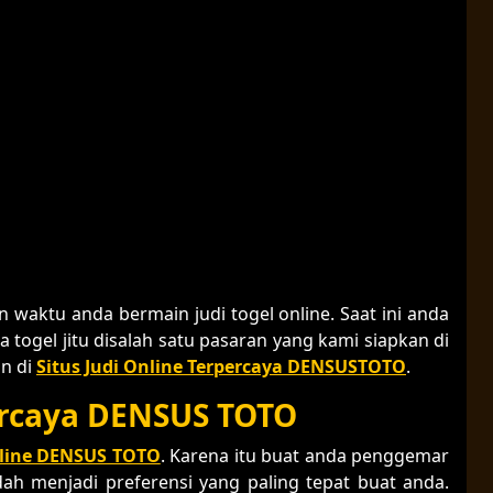
waktu anda bermain judi togel online. Saat ini anda
togel jitu disalah satu pasaran yang kami siapkan di
an di
Situs Judi Online Terpercaya DENSUSTOTO
.
percaya DENSUS TOTO
nline DENSUS TOTO
. Karena itu buat anda penggemar
ah menjadi preferensi yang paling tepat buat anda.