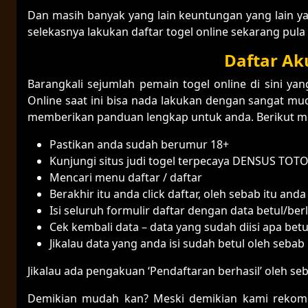
Dan masih banyak yang lain keuntungan yang lain ya
selekasnya lakukan daftar togel online sekarang pu
Daftar Aku
Barangkali sejumlah pemain togel online di sini ya
Online saat ini bisa nada lakukan dengan sangat mud
memberikan panduan lengkap untuk anda. Berikut mer
Pastikan anda sudah berumur 18+
Kunjungi situs judi togel terpecaya DENSUS TOT
Mencari menu daftar / daftar
Berakhir itu anda click daftar, oleh sebab itu and
Isi seluruh formulir daftar dengan data betul/ber
Cek kembali data – data yang sudah diisi apa betu
Jikalau data yang anda isi sudah betul oleh sebab
Jikalau ada pengakuan ‘Pendaftaran berhasil’ oleh 
Demikian mudah kan? Meski demikian kami rekomen