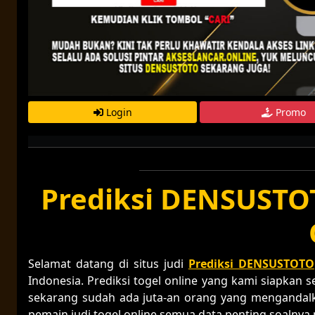
Login
Promo
Prediksi DENSUSTOTO
Selamat datang di situs judi
Prediksi DENSUSTOTO
Indonesia. Prediksi togel online yang kami siapkan s
sekarang sudah ada juta-an orang yang mengandalk
pemain judi togel online semua data penting soalnya p