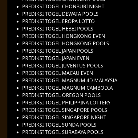
PREDIKSI TOGEL CHONBURI NIGHT
PREDIKSI TOGEL DEWATA POOLS
PREDIKSI TOGEL EROPA LOTTO
PREDIKSI TOGEL HEBEI POOLS
PREDIKSI TOGEL HONGKONG EVEN
PREDIKSI TOGEL HONGKONG POOLS
PREDIKSI TOGEL JAPAN POOLS
PREDIKSI TOGEL JAPAN EVEN
PREDIKSI TOGEL JUVENTUS POOLS
PREDIKSI TOGEL MACAU EVEN
PREDIKSI TOGEL MAGNUM 4D MALAYSIA
PREDIKSI TOGEL MAGNUM CAMBODIA
PREDIKSI TOGEL OREGON POOLS
PREDIKSI TOGEL PHILIPPINA LOTTERY
PREDIKSI TOGEL SINGAPORE POOLS
PREDIKSI TOGEL SINGAPORE NIGHT
PREDIKSI TOGEL SUNDA POOLS
PREDIKSI TOGEL SURABAYA POOLS