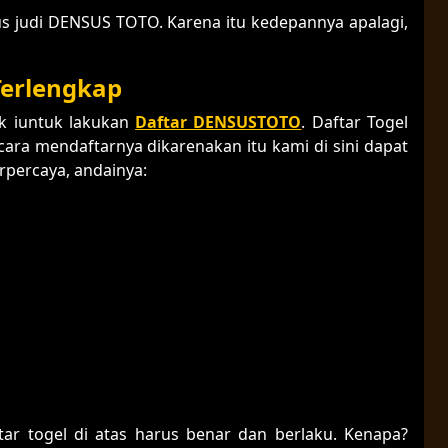
us judi DENSUS TOTO. Karena itu kedepannya apalagi,
 Terlengkap
ik iuntuk lakukan
Daftar DENSUSTOTO
. Daftar Togel
cara mendaftarnya dikarenakan itu kami di sini dapat
rpercaya, andainya:
r togel di atas harus benar dan berlaku. Kenapa?