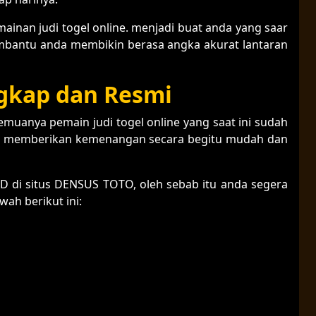
mainan judi togel online. menjadi buat anda yang saar
embantu anda membikin berasa angka akurat lantaran
gkap dan Resmi
emuanya pemain judi togel online yang saat ini sudah
apat memberikan kemenangan secara begitu mudah dan
ID di situs DENSUS TOTO, oleh sebab itu anda segera
ah berikut ini: