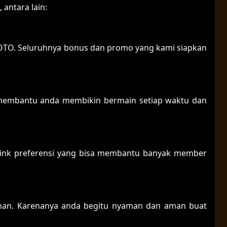
antara lain:
 TOTO. Seluruhnya bonus dan promo yang kami siapkan
 membantu anda membikin bermain setiap waktu dan
 link preferensi yang bisa membantu banyak member
aman. Karenanya anda begitu nyaman dan aman buat