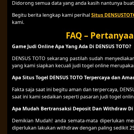
Didorong semua data yang anda kasih nantunya buat
Begitu berita lengkap kami perihal
Situs DENSUSTOT
kami.
FAQ – Pertanya
Game Judi Online Apa Yang Ada Di DENSUS TOTO?
DENSUS TOTO sekarang pastilah sudah menyediakan b
yang kami siapkan kecuali judi togel online merupakan 
Apa Situs Togel DENSUS TOTO Terpercaya dan Ama
Fakta saja saat ini begitu aman dan terpercaya, DE
saat ini kami sedaikan seperti pasaran judi togel on
Apa Mudah
Bert
ransaksi Deposit Dan Withdraw D
Demikian Mudah! anda semata-mata diperlukan me
diperlukan lakukan withdraw dengan paling sedikit 2