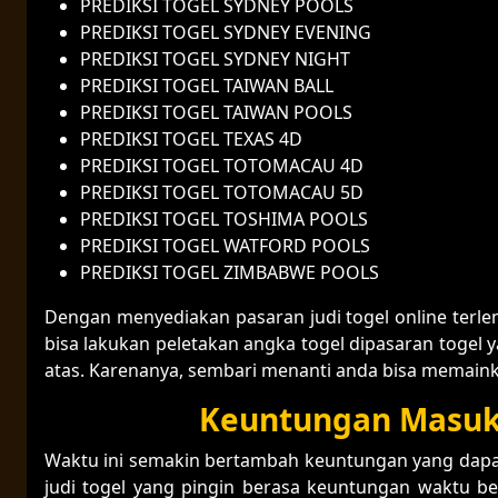
PREDIKSI TOGEL SYDNEY POOLS
PREDIKSI TOGEL SYDNEY EVENING
PREDIKSI TOGEL SYDNEY NIGHT
PREDIKSI TOGEL TAIWAN BALL
PREDIKSI TOGEL TAIWAN POOLS
PREDIKSI TOGEL TEXAS 4D
PREDIKSI TOGEL TOTOMACAU 4D
PREDIKSI TOGEL TOTOMACAU 5D
PREDIKSI TOGEL TOSHIMA POOLS
PREDIKSI TOGEL WATFORD POOLS
PREDIKSI TOGEL ZIMBABWE POOLS
Dengan menyediakan pasaran judi togel online terle
bisa lakukan peletakan angka togel dipasaran togel 
atas. Karenanya, sembari menanti anda bisa memaink
Keuntungan Masuk D
Waktu ini semakin bertambah keuntungan yang dapa
judi togel yang pingin berasa keuntungan waktu be