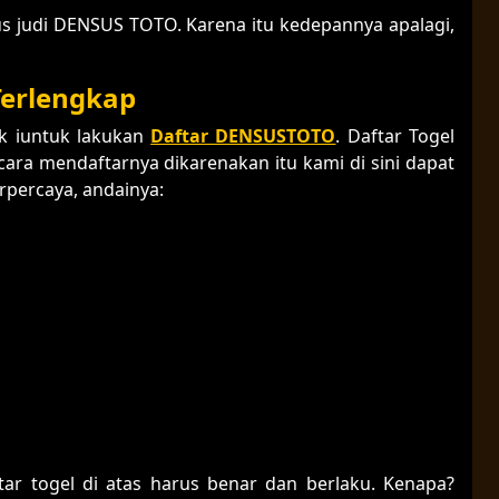
us judi DENSUS TOTO. Karena itu kedepannya apalagi,
 Terlengkap
ik iuntuk lakukan
Daftar DENSUSTOTO
. Daftar Togel
cara mendaftarnya dikarenakan itu kami di sini dapat
rpercaya, andainya:
r togel di atas harus benar dan berlaku. Kenapa?