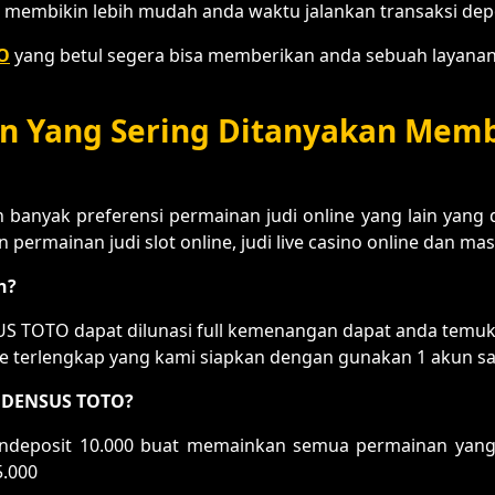
 membikin lebih mudah anda waktu jalankan transaksi dep
O
yang betul segera bisa memberikan anda sebuah layanan 
an Yang Sering Ditanyakan Me
anyak preferensi permainan judi online yang lain yang 
permainan judi slot online, judi live casino online dan mas
n?
NSUS TOTO dapat dilunasi full kemenangan dapat anda te
line terlengkap yang kami siapkan dengan gunakan 1 akun sa
i DENSUS TOTO?
ndeposit 10.000 buat memainkan semua permainan yang
5.000