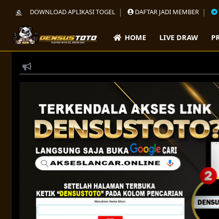
DOWNLOAD APLIKASI TOGEL
DAFTAR JADI MEMBER
HOME
LIVE DRAW
P