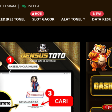
TELEGRAM
LIVECHAT
REDIKSI TOGEL
SLOT GACOR
ALAT TOGEL
DATA RESU