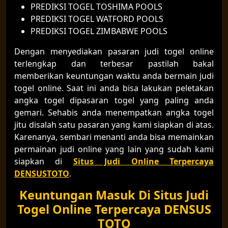
PREDIKSI TOGEL TOSHIMA POOLS
PREDIKSI TOGEL WATFORD POOLS
PREDIKSI TOGEL ZIMBABWE POOLS
Dengan menyediakan pasaran judi togel online
terlengkap dan terbesar pastilah bakal
memberikan keuntungan waktu anda bermain judi
togel online. Saat ini anda bisa lakukan peletakan
angka togel dipasaran togel yang paling anda
gemari. Sehabis anda menempatkan angka togel
jitu disalah satu pasaran yang kami siapkan di atas.
Karenanya, sembari menanti anda bisa memainkan
permainan judi online yang lain yang sudah kami
siapkan di
Situs Judi Online Terpercaya
DENSUSTOTO
.
Keuntungan Masuk Di Situs Judi
Togel Online Terpercaya DENSUS
TOTO