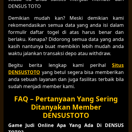
DENSUS TOTO
Demikian mudah kan? Meski demikian kami
rekomendasikan semua data yang anda isi dalam
formulir daftar togel di atas harus benar dan
berlaku. Kenapa? Didorong semua data yang anda
kasih nantunya buat membikin lebih mudah anda
waktu jalankan transaksi depo atau withdraw.
Begitu berita lengkap kami perihal
Situs
DENSUSTOTO
yang betul segera bisa memberikan
anda sebuah layanan dan juga fasilitas terbaik bila
sudah menjadi member kami.
FAQ – Pertanyaan Yang Sering
Ditanyakan Member
DENSUSTOTO
Game Judi Online Apa Yang Ada Di DENSUS