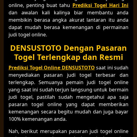
online, penting buat tahu
Prediksi Togel Hari Ini
dan awalan kali kalinya biar membantu anda
membikin berasa angka akurat lantaran itu anda
dapat mudah berasa kemenangan di permainan
judi togel online.
DENSUSTOTO Dengan Pasaran
Togel Terlengkap dan Resmi
Prediksi Togel Online DENSUSTOTO
saat ini sudah
menyediakan pasaran judi togel terbesar dan
terlengkap. Semuanya pemain judi togel online
yang saat ini sudah terjun langsung untuk bermain
judi togel, pastilah sudah mengetahui apa saja
pasaran togel online yang dapat memberikan
kemenangan secara begitu mudah dan juga bayar
100% kemenangan anda.
Nah, berikut merupakan pasaran judi togel online