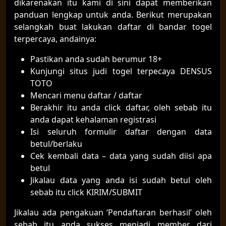
dikarenakan itu kami di sini dapat memberikan
panduan lengkap untuk anda. Berikut merupakan
selangkah buat lakukan daftar di bandar togel
terpercaya, andainya:
Pastikan anda sudah berumur 18+
Kunjungi situs judi togel terpecaya DENSUS
TOTO
Mencari menu daftar / daftar
Berakhir itu anda click daftar, oleh sebab itu
anda dapat kehalaman registrasi
Isi seluruh formulir daftar dengan data
betul/berlaku
Cek kembali data – data yang sudah diisi apa
betul
Jikalau data yang anda isi sudah betul oleh
sebab itu click KIRIM/SUBMIT
Jikalau ada pengakuan ‘Pendaftaran berhasil’ oleh
sebab itu anda sukses menjadi member dari